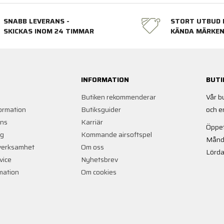
SNABB LEVERANS -
STORT UTBUD 
SKICKAS INOM 24 TIMMAR
KÄNDA MÄRKE
INFORMATION
BUTI
Butiken rekommenderar
Vår b
ormation
Butiksguider
och e
ans
Karriär
Öppet
ng
Kommande airsoftspel
Månd
verksamhet
Om oss
Lörda
vice
Nyhetsbrev
rmation
Om cookies