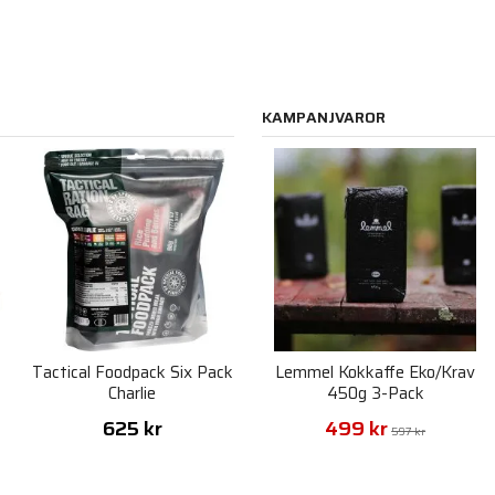
KAMPANJVAROR
Tactical Foodpack Six Pack
Lemmel Kokkaffe Eko/Krav
Charlie
450g 3-Pack
625 kr
499 kr
597 kr