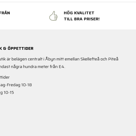
FRÅN
HÖG KVALITET
N
TILL BRA PRISER!
K & ÖPPETTIDER
utik är belägen centralt i Åbyn mitt emellan Skellefteå och Piteå
ndast några hundra meter från E4.
tider
ag-Fredag 10-18
g 10-15