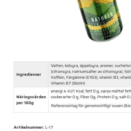
Vatten, kolsyra, äppelsyra, aromer, surhet
(citronsyra, natriumsalter av citronsyra), Sö
Ingredienser
Koffein, Färgämne (E163), vitamin B3, vitam
Vitamin B7 (Biotin)
energi 4 KJ/1 Kcal, fett 0 g, varav mättat fet
Näringsvärden
sockerarter 0 g, Fiber 0g, Protein 0 g, salt 0
per 100g
Referensintag för genomsnittligt vuxen (8
Artikelnummer:
L-17