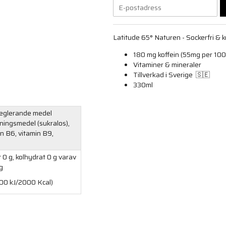
Latitude 65° Naturen - Sockerfri & 
180 mg koffein (55mg per 100
Vitaminer & mineraler
Tillverkad i Sverige 🇸🇪
330ml
sreglerande medel
tningsmedel (sukralos),
in B6, vitamin B9,
t 0 g, kolhydrat 0 g varav
 g
400 kJ/2000 Kcal)