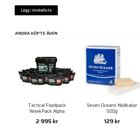
Lägg i önskelista
ANDRA KÖPTE ÄVEN
Tactical Foodpack
Seven Oceans Nödkakor
WeekPack Alpha
500g
2 995 kr
129 kr