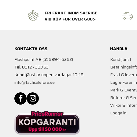
FRI FRAKT INOM SVERIGE
VID KÖP FÖR ÖVER 600:-
KONTAKTA OSS
HANDLA
Flashpoint AB (556894-6262)
Kundtjänst
Tel. 0912 - 303 53
Betalningsinf
Kundtjänst är öppen vardagar 10-18
Frakt & lever
info@tacticalstore.se
Lag & Föreni
Park & Event
Returer & Ser
Villkor & Info
Logga in