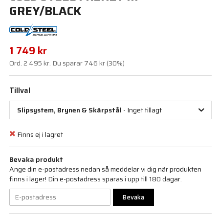
GREY/BLACK
1 749 kr
Ord.
2 495 kr
. Du sparar
746 kr
(
30
%)
Tillval
Slipsystem, Brynen & Skärpstål
- Inget tillagt
Finns ej i lagret
Bevaka produkt
Ange din e-postadress nedan så meddelar vi dig när produkten
finns i lager! Din e-postadress sparas i upp till 180 dagar.
Bevaka