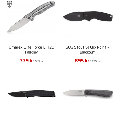
Umarex Elite Force EF129
SOG Stout SJ Clip Point -
Fällkniv
Blackout
379 kr
895 kr
549 kr
1 295 kr