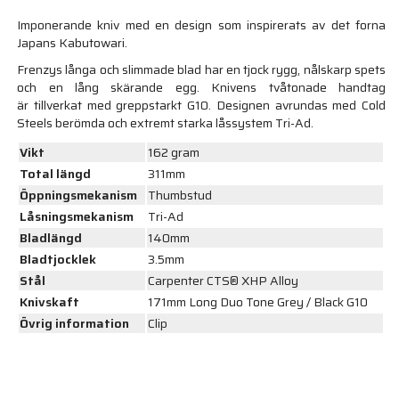
Imponerande kniv med en design som inspirerats av det forna
Japans Kabutowari.
Frenzys långa och slimmade blad har en tjock rygg, nålskarp spets
och en lång skärande egg. Knivens tvåtonade handtag
är tillverkat med greppstarkt G10. Designen avrundas med Cold
Steels berömda och extremt starka låssystem Tri-Ad.
Vikt
162 gram
Total längd
311mm
Öppningsmekanism
Thumbstud
Låsningsmekanism
Tri-Ad
Bladlängd
140mm
Bladtjocklek
3.5mm
Stål
Carpenter CTS® XHP Alloy
Knivskaft
171mm Long Duo Tone Grey / Black G10
Övrig information
Clip