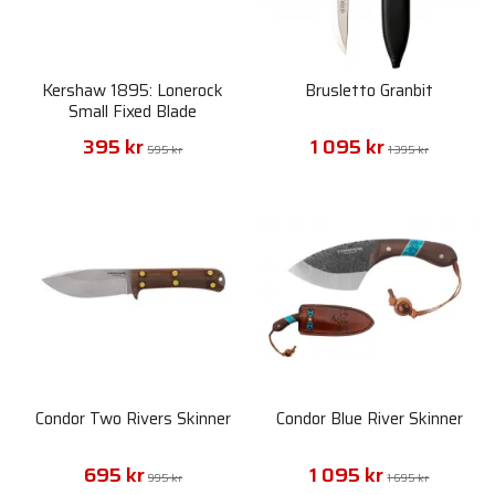
Kershaw 1895: Lonerock
Brusletto Granbit
Small Fixed Blade
395 kr
1 095 kr
595 kr
1 395 kr
Condor Two Rivers Skinner
Condor Blue River Skinner
695 kr
1 095 kr
995 kr
1 695 kr