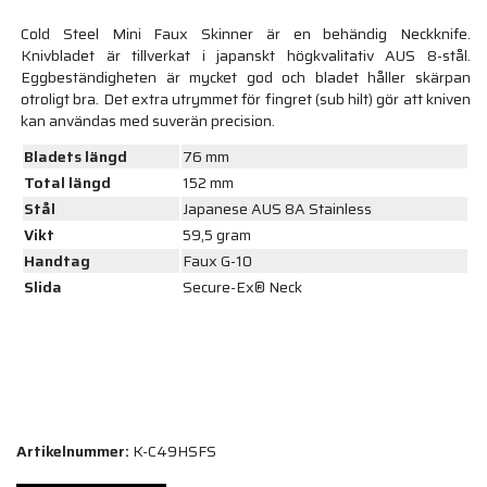
Cold Steel Mini Faux Skinner är en behändig Neckknife.
Knivbladet är tillverkat i japanskt högkvalitativ AUS 8-stål.
Eggbeständigheten är mycket god och bladet håller skärpan
otroligt bra. Det extra utrymmet för fingret (sub hilt) gör att kniven
kan användas med suverän precision.
Bladets längd
76 mm
Total längd
152 mm
Stål
Japanese AUS 8A Stainless
Vikt
59,5 gram
Handtag
Faux G-10
Slida
Secure-Ex® Neck
Artikelnummer:
K-C49HSFS