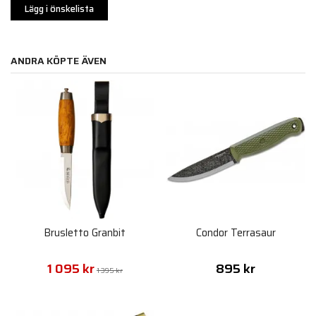
Lägg i önskelista
ANDRA KÖPTE ÄVEN
Brusletto Granbit
Condor Terrasaur
1 095 kr
895 kr
1 395 kr