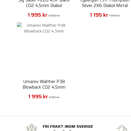
CO2 4,5mm Diabol
Silver 2X6 Diabol Metal
Slide Plastic Body 4,5mm
1 995 kr
1 195 kr
NBB
2 395 kr
1 795 kr
Umarex Walther P38
Blowback CO2 4,5mm
1 995 kr
3 195 kr
FRI FRAKT INOM SVERIGE