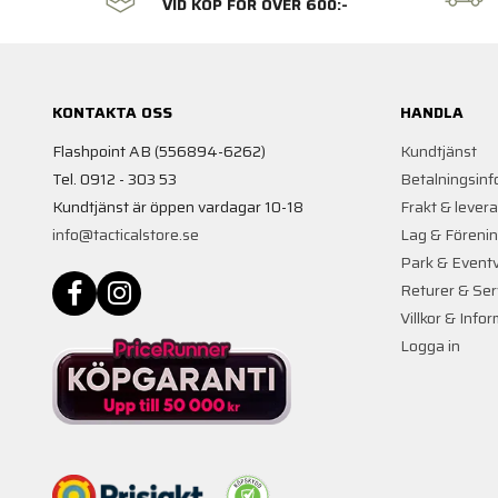
VID KÖP FÖR ÖVER 600:-
KONTAKTA OSS
HANDLA
Flashpoint AB (556894-6262)
Kundtjänst
Tel. 0912 - 303 53
Betalningsinf
Kundtjänst är öppen vardagar 10-18
Frakt & lever
info@tacticalstore.se
Lag & Föreni
Park & Event
Returer & Ser
Villkor & Info
Logga in