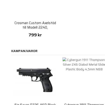
Crosman Custom Axelstöd
till Modell 2240,
2300T,1377C
799 kr
KAMPANJVAROR
Sig Sauer P226 ASP Black
Cybergun 1911 Thompson