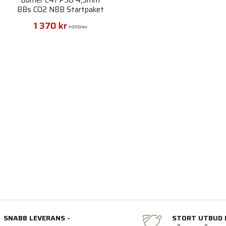
BBs CO2 NBB Startpaket
1 370 kr
1 970 kr
SNABB LEVERANS -
STORT UTBUD 