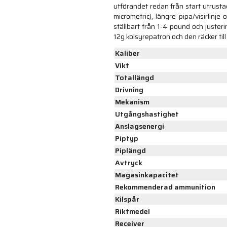
utförandet redan från start utrusta
micrometric), längre pipa/visirlinj
ställbart från 1-4 pound och juste
12g kolsyrepatron och den räcker t
Kaliber
Vikt
Totallängd
Drivning
Mekanism
Utgångshastighet
Anslagsenergi
Piptyp
Piplängd
Avtryck
Magasinkapacitet
Rekommenderad ammunition
Kilspår
Riktmedel
Receiver