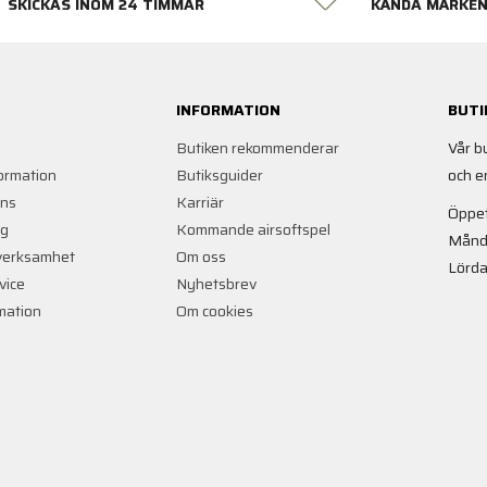
SKICKAS INOM 24 TIMMAR
KÄNDA MÄRKE
INFORMATION
BUTI
Butiken rekommenderar
Vår b
ormation
Butiksguider
och e
ans
Karriär
Öppet
ng
Kommande airsoftspel
Månd
verksamhet
Om oss
Lörda
vice
Nyhetsbrev
rmation
Om cookies