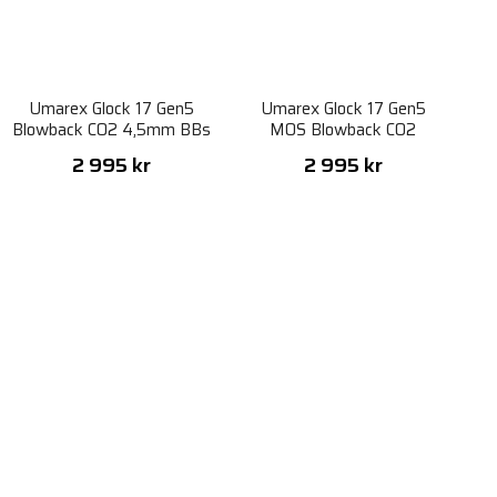
Umarex Glock 17 Gen5
Umarex Glock 17 Gen5
Blowback CO2 4,5mm BBs
MOS Blowback CO2
- Coyote
4,5mm BBs
2 995 kr
2 995 kr