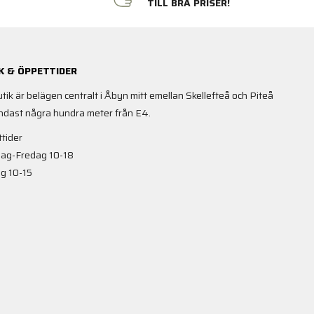
N
TILL BRA PRISER!
K & ÖPPETTIDER
utik är belägen centralt i Åbyn mitt emellan Skellefteå och Piteå
ndast några hundra meter från E4.
tider
ag-Fredag 10-18
g 10-15