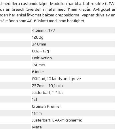
d med flera customdetaljer. Modellen har bl.a. bättre sikte (LPA-
e och en breach (överdel) i metall med 11mm kilspår. Avtrycket är
ringen har enkel åtkomst bakom greppsidorna. Vapnet drivs av en
ill så många som 40-60skott med jämn hastighet.
4,5mm - .177
1200g
340mm
CO2 - 12g
Bolt Action
158m/s
6Joule
Räfflad, 10 lands and grove
257mm - 10,1inch
Justerbart, 1-4Ibs
1st
Croman Premier
11mm
Justerbart, LPA-micrometric
Metall