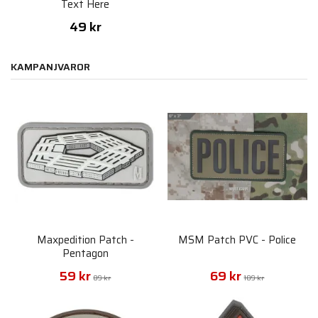
Text Here
49 kr
KAMPANJVAROR
Maxpedition Patch -
MSM Patch PVC - Police
Pentagon
59 kr
69 kr
89 kr
109 kr