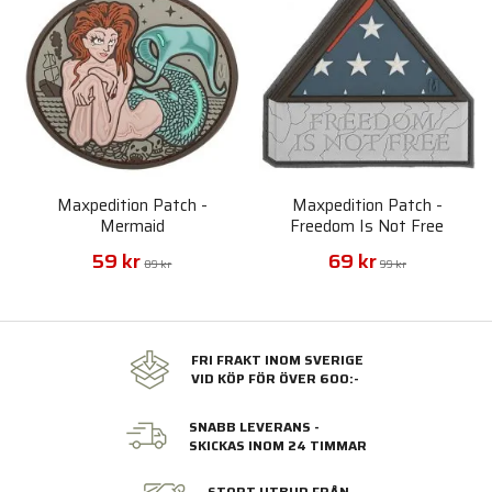
Maxpedition Patch -
Maxpedition Patch -
Mermaid
Freedom Is Not Free
59 kr
69 kr
89 kr
99 kr
FRI FRAKT INOM SVERIGE
VID KÖP FÖR ÖVER 600:-
SNABB LEVERANS -
SKICKAS INOM 24 TIMMAR
STORT UTBUD FRÅN