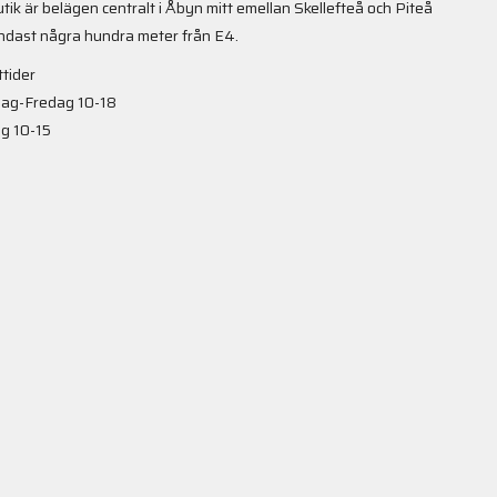
utik är belägen centralt i Åbyn mitt emellan Skellefteå och Piteå
ndast några hundra meter från E4.
tider
ag-Fredag 10-18
g 10-15