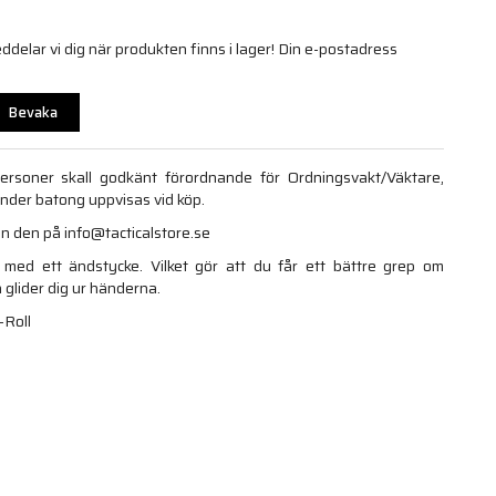
elar vi dig när produkten finns i lager! Din e-postadress
Bevaka
tpersoner skall godkänt förordnande för Ordningsvakt/Väktare,
ander batong uppvisas vid köp.
in den på info@tacticalstore.se
ed ett ändstycke. Vilket gör att du får ett bättre grep om
 glider dig ur händerna.
-Roll