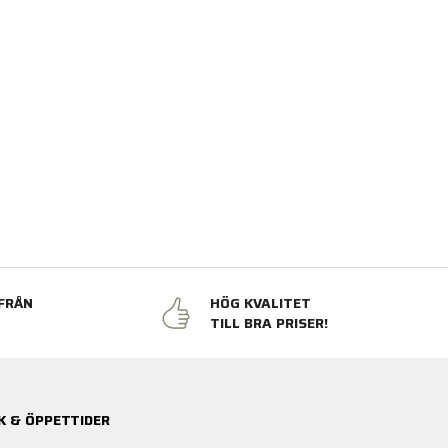
FRÅN
HÖG KVALITET
N
TILL BRA PRISER!
K & ÖPPETTIDER