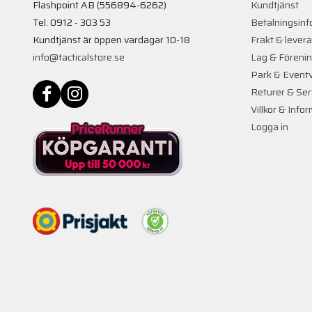
Flashpoint AB (556894-6262)
Kundtjänst
Tel. 0912 - 303 53
Betalningsinf
Kundtjänst är öppen vardagar 10-18
Frakt & lever
info@tacticalstore.se
Lag & Föreni
Park & Event
Returer & Ser
Villkor & Info
Logga in