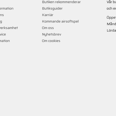
Butiken rekommenderar
Vår b
ormation
Butiksguider
och e
ans
Karriär
Öppet
ng
Kommande airsoftspel
Månd
verksamhet
Om oss
Lörda
vice
Nyhetsbrev
rmation
Om cookies