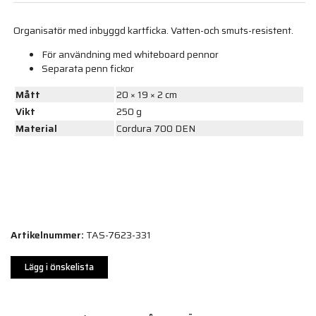
Organisatör med inbyggd kartficka. Vatten-och smuts-resistent.
För användning med whiteboard pennor
Separata penn fickor
Mått
20 × 19 × 2 cm
Vikt
250 g
Material
Cordura 700 DEN
Artikelnummer:
TAS-7623-331
Lägg i önskelista