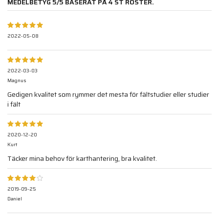
MEDELBETYG
5
/5 BASERAT PÅ
4
ST RÖSTER.
2022-05-08
2022-03-03
Magnus
Gedigen kvalitet som rymmer det mesta för fältstudier eller studier
i fält
2020-12-20
Kurt
Täcker mina behov för karthantering, bra kvalitet.
2019-09-25
Daniel