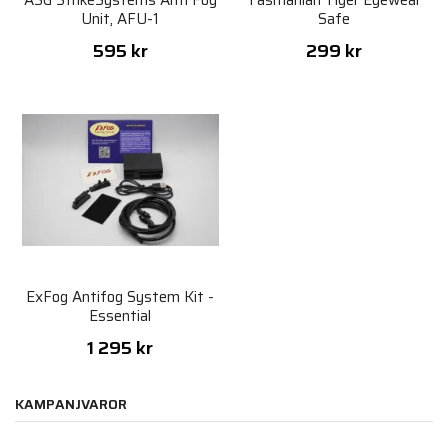
ASG StrikeSystems Anti Fog
Tasmanian Tiger Eyewear
Unit, AFU-1
Safe
595 kr
299 kr
ExFog Antifog System Kit -
Essential
1 295 kr
KAMPANJVAROR