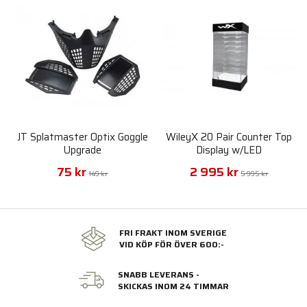
JT Splatmaster Optix Goggle
WileyX 20 Pair Counter Top
Upgrade
Display w/LED
75 kr
2 995 kr
149 kr
5 995 kr
FRI FRAKT INOM SVERIGE
VID KÖP FÖR ÖVER 600:-
SNABB LEVERANS -
SKICKAS INOM 24 TIMMAR