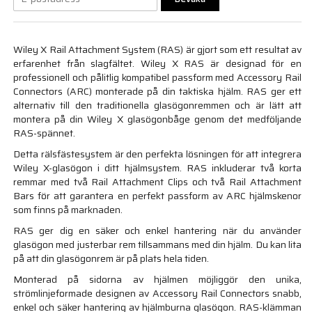
Wiley X Rail Attachment System (RAS) är gjort som ett resultat av
erfarenhet från slagfältet. Wiley X RAS är designad för en
professionell och pålitlig kompatibel passform med Accessory Rail
Connectors (ARC) monterade på din taktiska hjälm. RAS ger ett
alternativ till den traditionella glasögonremmen och är lätt att
montera på din Wiley X glasögonbåge genom det medföljande
RAS-spännet.
Detta rälsfästesystem är den perfekta lösningen för att integrera
Wiley X-glasögon i ditt hjälmsystem. RAS inkluderar två korta
remmar med två Rail Attachment Clips och två Rail Attachment
Bars för att garantera en perfekt passform av ARC hjälmskenor
som finns på marknaden.
RAS ger dig en säker och enkel hantering när du använder
glasögon med justerbar rem tillsammans med din hjälm. Du kan lita
på att din glasögonrem är på plats hela tiden.
Monterad på sidorna av hjälmen möjliggör den unika,
strömlinjeformade designen av Accessory Rail Connectors snabb,
enkel och säker hantering av hjälmburna glasögon. RAS-klämman