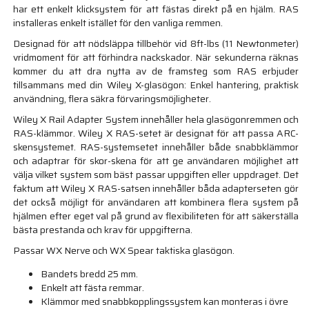
har ett enkelt klicksystem för att fästas direkt på en hjälm. RAS
installeras enkelt istället för den vanliga remmen.
Designad för att nödsläppa tillbehör vid 8ft-lbs (11 Newtonmeter)
vridmoment för att förhindra nackskador. När sekunderna räknas
kommer du att dra nytta av de framsteg som RAS erbjuder
tillsammans med din Wiley X-glasögon: Enkel hantering, praktisk
användning, flera säkra förvaringsmöjligheter.
Wiley X Rail Adapter System innehåller hela glasögonremmen och
RAS-klämmor. Wiley X RAS-setet är designat för att passa ARC-
skensystemet. RAS-systemsetet innehåller både snabbklämmor
och adaptrar för skor-skena för att ge användaren möjlighet att
välja vilket system som bäst passar uppgiften eller uppdraget. Det
faktum att Wiley X RAS-satsen innehåller båda adapterseten gör
det också möjligt för användaren att kombinera flera system på
hjälmen efter eget val på grund av flexibiliteten för att säkerställa
bästa prestanda och krav för uppgifterna.
Passar WX Nerve och WX Spear taktiska glasögon.
Bandets bredd 25 mm.
Enkelt att fästa remmar.
Klämmor med snabbkopplingssystem kan monteras i övre