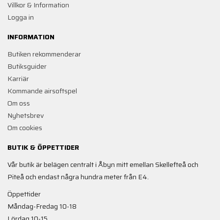
Villkor & Information
Logga in
INFORMATION
Butiken rekommenderar
Butiksguider
Karriär
Kommande airsoftspel
Om oss
Nyhetsbrev
Om cookies
BUTIK & ÖPPETTIDER
Vår butik är belägen centralt i Åbyn mitt emellan Skellefteå och
Piteå och endast några hundra meter från E4.
Öppettider
Måndag-Fredag 10-18
Lördag 10-15