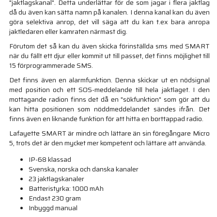
"jaktlagskanal". Detta underlättar för de som jagar i flera jaktlag
då du även kan sätta namn på kanalen. I denna kanal kan du även
göra selektiva anrop, det vill säga att du kan t.ex bara anropa
jaktledaren eller kamraten närmast dig.
Förutom det så kan du även skicka förinställda sms med SMART
när du fällt ett djur eller kommit ut till passet, det finns möjlighet till
15 förprogrammerade SMS.
Det finns även en alarmfunktion. Denna skickar ut en nödsignal
med position och ett SOS-meddelande till hela jaktlaget. I den
mottagande radion finns det då en "sökfunktion" som gör att du
kan hitta positionen som nöddmeddelandet sändes ifrån. Det
finns även en liknande funktion för att hitta en borttappad radio.
Lafayette SMART är mindre och lättare än sin föregångare Micro
5, trots det är den mycket mer kompetent och lättare att använda.
IP-68 klassad
Svenska, norska och danska kanaler
23 jaktlagskanaler
Batteristyrka: 1000 mAh
Endast 230 gram
Inbyggd manual