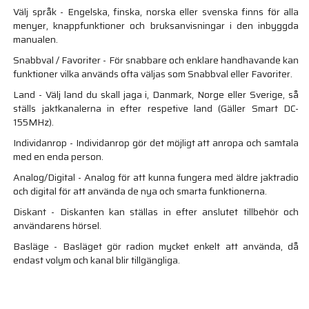
Välj språk - Engelska, finska, norska eller svenska finns för alla
menyer, knappfunktioner och bruksanvisningar i den inbyggda
manualen.
Snabbval / Favoriter - För snabbare och enklare handhavande kan
funktioner vilka används ofta väljas som Snabbval eller Favoriter.
Land - Välj land du skall jaga i, Danmark, Norge eller Sverige, så
ställs jaktkanalerna in efter respetive land (Gäller Smart DC-
155MHz).
Individanrop - Individanrop gör det möjligt att anropa och samtala
med en enda person.
Analog/Digital - Analog för att kunna fungera med äldre jaktradio
och digital för att använda de nya och smarta funktionerna.
Diskant - Diskanten kan ställas in efter anslutet tillbehör och
användarens hörsel.
Basläge - Basläget gör radion mycket enkelt att använda, då
endast volym och kanal blir tillgängliga.