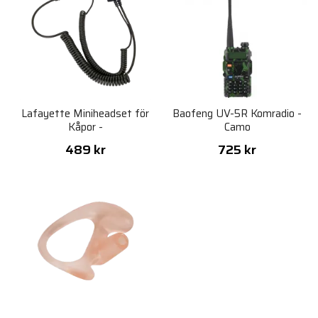
Lafayette Miniheadset för
Baofeng UV-5R Komradio -
Kåpor -
Camo
Sordin/Bilsom/Albecom/Biltema
489 kr
725 kr