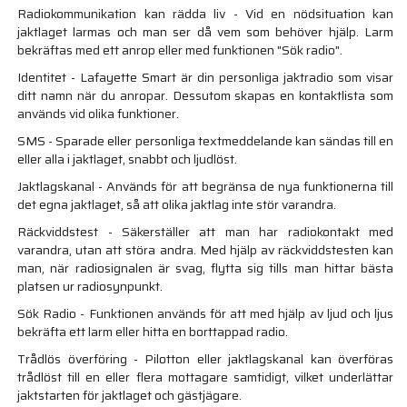
Radiokommunikation kan rädda liv - Vid en nödsituation kan
jaktlaget larmas och man ser då vem som behöver hjälp. Larm
bekräftas med ett anrop eller med funktionen "Sök radio".
Identitet - Lafayette Smart är din personliga jaktradio som visar
ditt namn när du anropar. Dessutom skapas en kontaktlista som
används vid olika funktioner.
SMS - Sparade eller personliga textmeddelande kan sändas till en
eller alla i jaktlaget, snabbt och ljudlöst.
Jaktlagskanal - Används för att begränsa de nya funktionerna till
det egna jaktlaget, så att olika jaktlag inte stör varandra.
Räckviddstest - Säkerställer att man har radiokontakt med
varandra, utan att störa andra. Med hjälp av räckviddstesten kan
man, när radiosignalen är svag, flytta sig tills man hittar bästa
platsen ur radiosynpunkt.
Sök Radio - Funktionen används för att med hjälp av ljud och ljus
bekräfta ett larm eller hitta en borttappad radio.
Trådlös överföring - Pilotton eller jaktlagskanal kan överföras
trådlöst till en eller flera mottagare samtidigt, vilket underlättar
jaktstarten för jaktlaget och gästjägare.