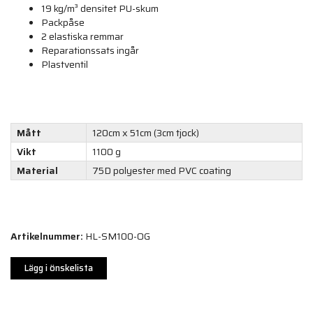
19 kg/m³ densitet PU-skum
Packpåse
2 elastiska remmar
Reparationssats ingår
Plastventil
Mått
120cm x 51cm (3cm tjock)
Vikt
1100 g
Material
75D polyester med PVC coating
Artikelnummer:
HL-SM100-OG
Lägg i önskelista