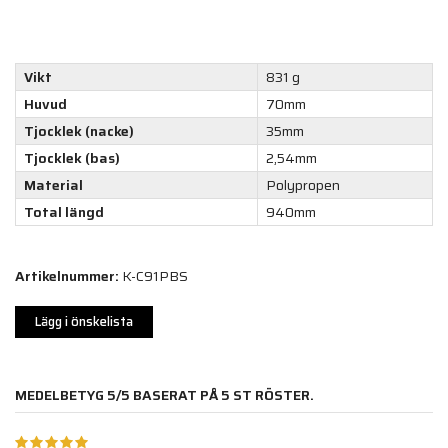
Vikt
831 g
Huvud
70mm
Tjocklek (nacke)
35mm
Tjocklek (bas)
2,54mm
Material
Polypropen
Total längd
940mm
Artikelnummer:
K-C91PBS
Lägg i önskelista
MEDELBETYG
5
/5 BASERAT PÅ
5
ST RÖSTER.