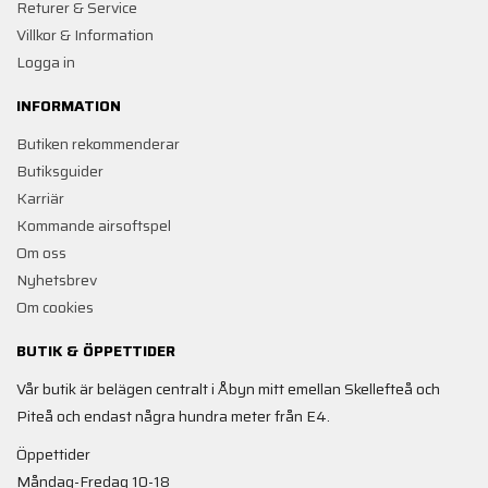
Returer & Service
Villkor & Information
Logga in
INFORMATION
Butiken rekommenderar
Butiksguider
Karriär
Kommande airsoftspel
Om oss
Nyhetsbrev
Om cookies
BUTIK & ÖPPETTIDER
Vår butik är belägen centralt i Åbyn mitt emellan Skellefteå och
Piteå och endast några hundra meter från E4.
Öppettider
Måndag-Fredag 10-18