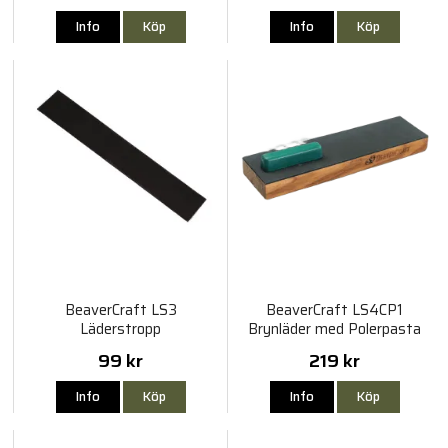
Info
Köp
Info
Köp
BeaverCraft LS3
BeaverCraft LS4CP1
Läderstropp
Brynläder med Polerpasta
P01
99 kr
219 kr
Info
Köp
Info
Köp