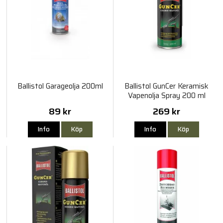
Ballistol Garageolja 200ml
Ballistol GunCer Keramisk
Vapenolja Spray 200 ml
89 kr
269 kr
Info
Köp
Info
Köp