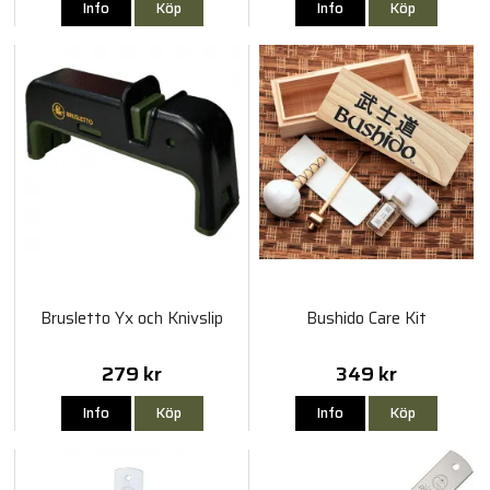
Info
Köp
Info
Köp
Brusletto Yx och Knivslip
Bushido Care Kit
279 kr
349 kr
Info
Köp
Info
Köp