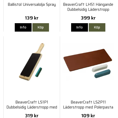
Ballistol Universalolja Spray
BeaverCraft LHS1 Hängande
Dubbelsidig Läderstropp
139 kr
399 kr
Info
Köp
Info
Köp
BeaverCraft LS1P1
BeaverCraft LS2P11
Dubbelsidig Läderstropp med
Läderstropp med Polerpasta
Polerpasta
319 kr
109 kr