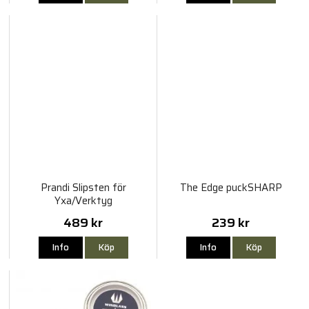
Prandi Slipsten för
The Edge puckSHARP
Yxa/Verktyg
489 kr
239 kr
Info
Köp
Info
Köp