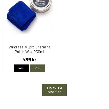
Windlass Mycro Cristaline
Polish Wax 250ml
489 kr
Info
Köp
(35 av 35)
Visa fler