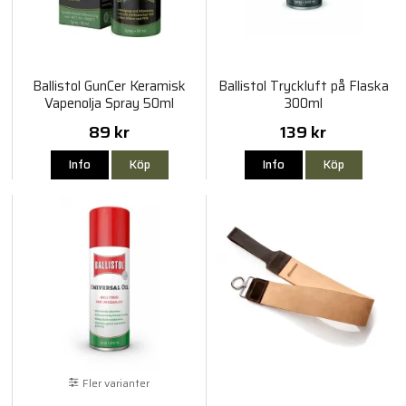
Ballistol GunCer Keramisk
Ballistol Tryckluft på Flaska
Vapenolja Spray 50ml
300ml
89 kr
139 kr
Info
Köp
Info
Köp
Fler varianter