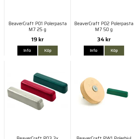
BeaverCraft P01 Polerpasta
BeaverCraft P02 Polerpasta
M7 25 g
M7 50 g
19 kr
34 kr
Info
Köp
Info
Köp
BeaverCraft P03 3x
BeaverCraft PW1 Polerhjul