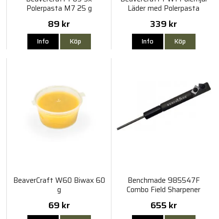
Polerpasta M7 25 g
Läder med Polerpasta
89 kr
339 kr
Info
Köp
Info
Köp
BeaverCraft W60 Biwax 60
Benchmade 985547F
g
Combo Field Sharpener
69 kr
655 kr