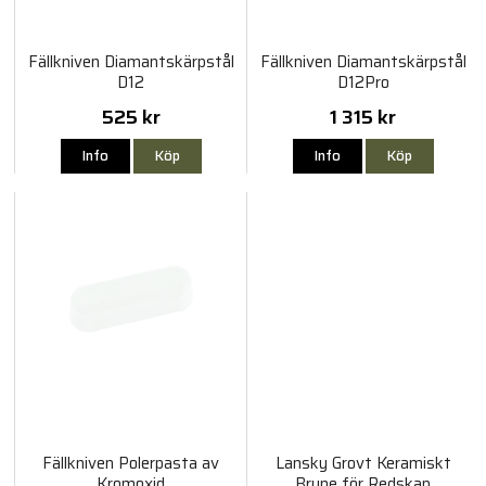
Fällkniven Diamantskärpstål
Fällkniven Diamantskärpstål
D12
D12Pro
525 kr
1 315 kr
Info
Köp
Info
Köp
Fällkniven Polerpasta av
Lansky Grovt Keramiskt
Kromoxid
Bryne för Redskap