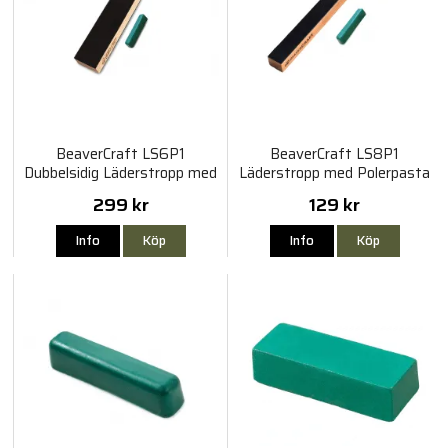
BeaverCraft LS6P1
BeaverCraft LS8P1
Dubbelsidig Läderstropp med
Läderstropp med Polerpasta
Polerpasta
299 kr
129 kr
Info
Köp
Info
Köp