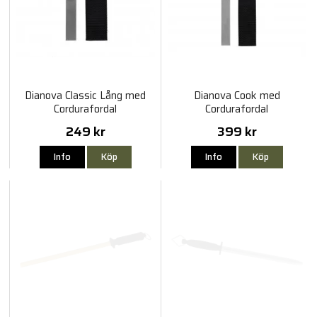
Dianova Classic Lång med
Dianova Cook med
Cordurafordal
Cordurafordal
249 kr
399 kr
Info
Köp
Info
Köp