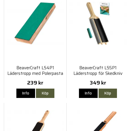
BeaverCraft LS4P1
BeaverCraft LS5P1
Läderstropp med Polerpasta
Läderstropp för Skedkniv
239 kr
349 kr
Info
Köp
Info
Köp