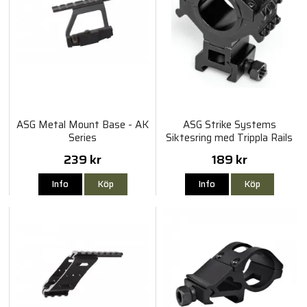
ASG Metal Mount Base - AK
ASG Strike Systems
Series
Siktesring med Trippla Rails
239 kr
189 kr
Info
Köp
Info
Köp