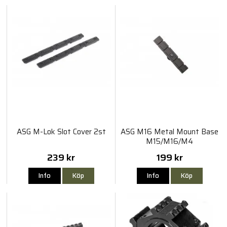
ASG M-Lok Slot Cover 2st
ASG M16 Metal Mount Base
M15/M16/M4
239 kr
199 kr
Info
Köp
Info
Köp