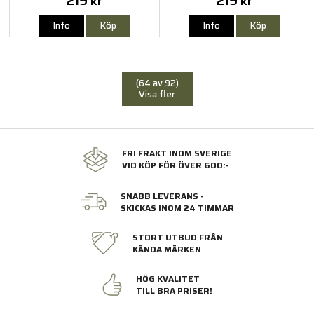
219 kr
219 kr
Info
Köp
Info
Köp
(64 av 92)
Visa fler
FRI FRAKT INOM SVERIGE
VID KÖP FÖR ÖVER 600:-
SNABB LEVERANS -
SKICKAS INOM 24 TIMMAR
STORT UTBUD FRÅN
KÄNDA MÄRKEN
HÖG KVALITET
TILL BRA PRISER!