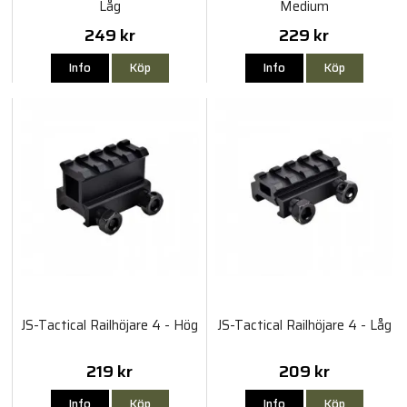
Låg
Medium
249 kr
229 kr
Info
Köp
Info
Köp
JS-Tactical Railhöjare 4 - Hög
JS-Tactical Railhöjare 4 - Låg
219 kr
209 kr
Info
Köp
Info
Köp