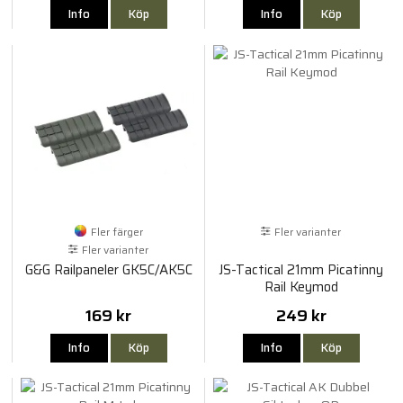
Info
Köp
Info
Köp
Fler färger
Fler varianter
Fler varianter
G&G Railpaneler GK5C/AK5C
JS-Tactical 21mm Picatinny
Rail Keymod
169 kr
249 kr
Info
Köp
Info
Köp