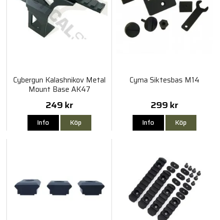
Cybergun Kalashnikov Metal
Cyma Siktesbas M14
Mount Base AK47
249 kr
299 kr
Info
Köp
Info
Köp