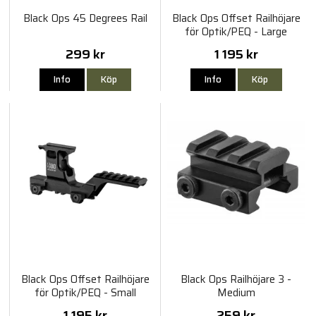
Black Ops 45 Degrees Rail
Black Ops Offset Railhöjare
för Optik/PEQ - Large
299 kr
1 195 kr
Info
Köp
Info
Köp
Black Ops Offset Railhöjare
Black Ops Railhöjare 3 -
för Optik/PEQ - Small
Medium
1 195 kr
259 kr