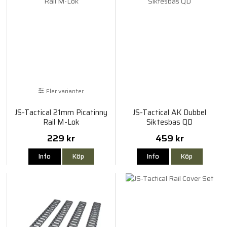
Fler varianter
JS-Tactical 21mm Picatinny
JS-Tactical AK Dubbel
Rail M-Lok
Siktesbas QD
229 kr
459 kr
Info
Köp
Info
Köp