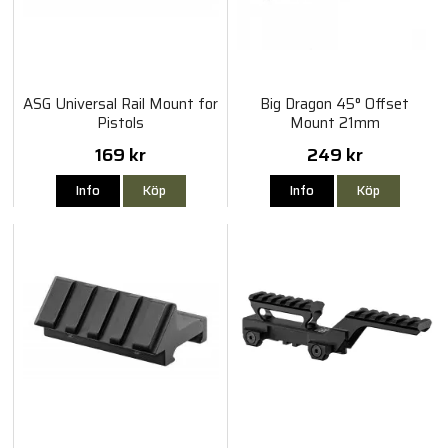
ASG Universal Rail Mount for
Big Dragon 45° Offset
Pistols
Mount 21mm
Weaver/Picatinny
169 kr
249 kr
Info
Köp
Info
Köp