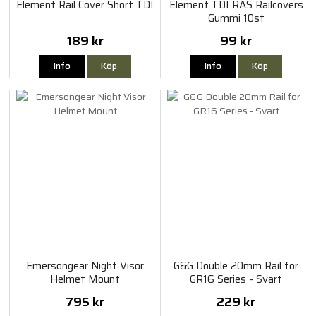
Element Rail Cover Short TDI
Element TDI RAS Railcovers
Gummi 10st
189 kr
99 kr
Info
Köp
Info
Köp
Emersongear Night Visor
G&G Double 20mm Rail for
Helmet Mount
GR16 Series - Svart
795 kr
229 kr