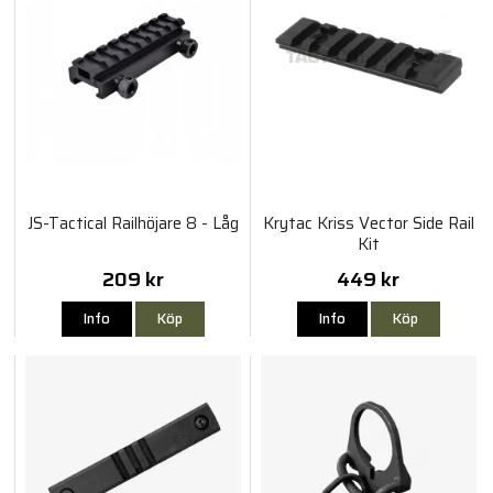
JS-Tactical Railhöjare 8 - Låg
Krytac Kriss Vector Side Rail
Kit
209 kr
449 kr
Info
Köp
Info
Köp