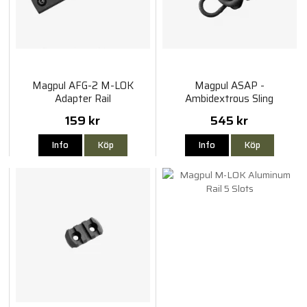
Magpul AFG-2 M-LOK
Magpul ASAP -
Adapter Rail
Ambidextrous Sling
Attachment Point
159 kr
545 kr
Info
Köp
Info
Köp