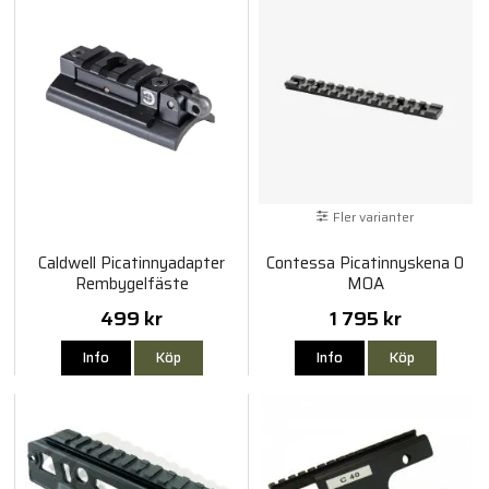
Fler varianter
Caldwell Picatinnyadapter
Contessa Picatinnyskena 0
Rembygelfäste
MOA
499 kr
1 795 kr
Info
Köp
Info
Köp