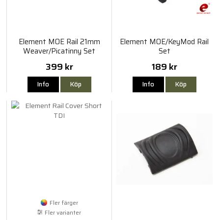
Element MOE Rail 21mm
Element MOE/KeyMod Rail
Weaver/Picatinny Set
Set
399 kr
189 kr
Info
Köp
Info
Köp
Fler färger
Fler varianter