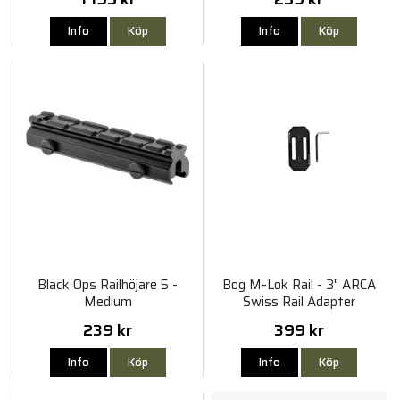
Info
Köp
Info
Köp
Black Ops Railhöjare 5 -
Bog M-Lok Rail - 3" ARCA
Medium
Swiss Rail Adapter
239 kr
399 kr
Info
Köp
Info
Köp