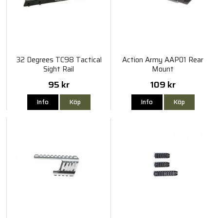
32 Degrees TC98 Tactical
Action Army AAP01 Rear
Sight Rail
Mount
95 kr
109 kr
Info
Köp
Info
Köp