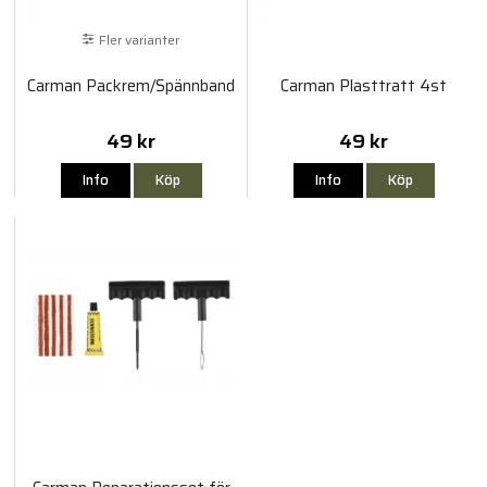
Fler varianter
Carman Packrem/Spännband
Carman Plasttratt 4st
49 kr
49 kr
Info
Köp
Info
Köp