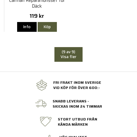
Carman Reparationsset för
Däck
119 kr
Info
Köp
(9 av 9)
Visa fler
FRI FRAKT INOM SVERIGE
VID KÖP FÖR ÖVER 600:-
SNABB LEVERANS -
SKICKAS INOM 24 TIMMAR
STORT UTBUD FRÅN
KÄNDA MÄRKEN