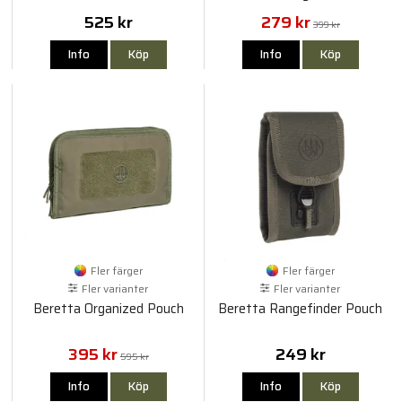
525 kr
279 kr
399 kr
Info
Köp
Info
Köp
Fler färger
Fler färger
Fler varianter
Fler varianter
Beretta Organized Pouch
Beretta Rangefinder Pouch
395 kr
249 kr
595 kr
Info
Köp
Info
Köp