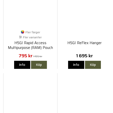
Fler färger
Fler varianter
HSGI Rapid Access
HSGI ReFlex Hanger
Multipurpose (RAM) Pouch
795 kr
1 695 kr
1 195 kr
Info
Köp
Info
Köp