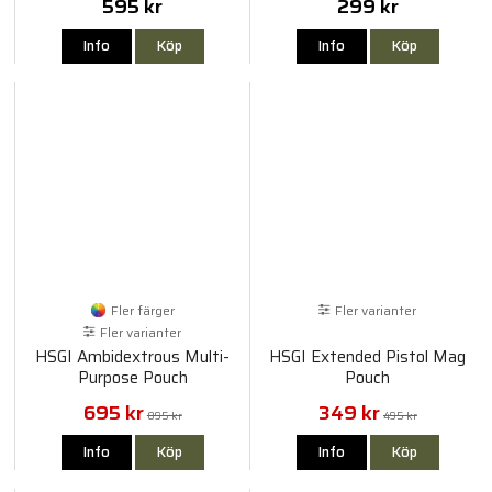
595 kr
299 kr
Info
Köp
Info
Köp
Fler färger
Fler varianter
Fler varianter
HSGI Ambidextrous Multi-
HSGI Extended Pistol Mag
Purpose Pouch
Pouch
695 kr
349 kr
895 kr
495 kr
Info
Köp
Info
Köp