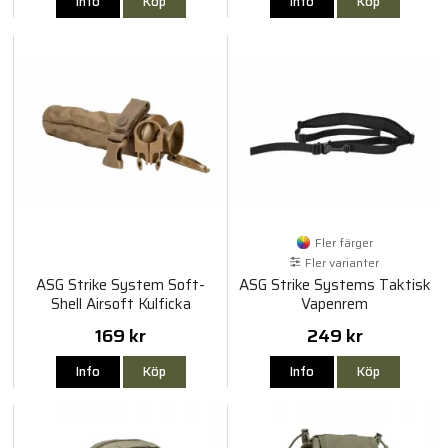
Info
Köp
Info
Köp
Fler färger
Fler varianter
ASG Strike System Soft-
ASG Strike Systems Taktisk
Shell Airsoft Kulficka
Vapenrem
169 kr
249 kr
Info
Köp
Info
Köp