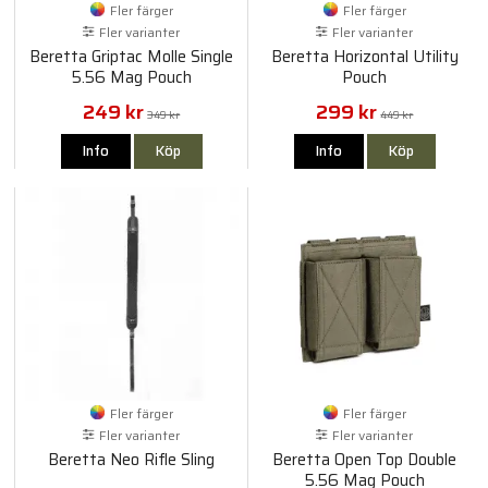
Fler färger
Fler färger
Fler varianter
Fler varianter
Beretta Griptac Molle Single
Beretta Horizontal Utility
5.56 Mag Pouch
Pouch
249 kr
299 kr
349 kr
449 kr
Info
Köp
Info
Köp
Fler färger
Fler färger
Fler varianter
Fler varianter
Beretta Neo Rifle Sling
Beretta Open Top Double
5.56 Mag Pouch