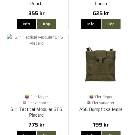
Pouch
Pouch
355 kr
625 kr
Info
Köp
Info
Köp
Fler färger
Fler färger
Fler varianter
Fler varianter
5.11 Tactical Modular STS
ASG Dumpficka Molle
Placard
775 kr
199 kr