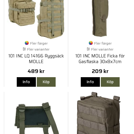
Fler färger
Fler färger
Fler varianter
Fler varianter
101 INC LQ 14166 Ryggsäck
101 INC MOLLE Ficka för
MOLLE
Gasflaska 30x8x7cm
489 kr
209 kr
Info
Köp
Info
Köp