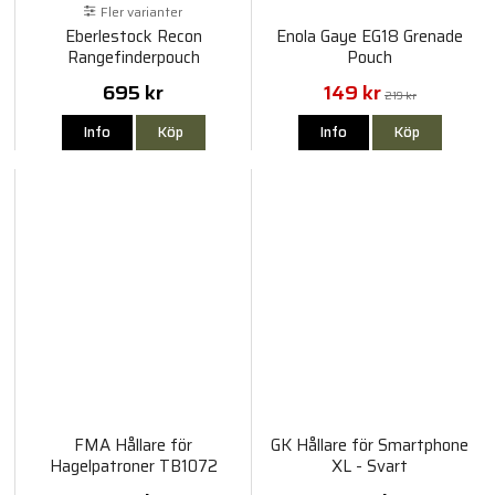
Fler varianter
Eberlestock Recon
Enola Gaye EG18 Grenade
Rangefinderpouch
Pouch
695 kr
149 kr
219 kr
Info
Köp
Info
Köp
FMA Hållare för
GK Hållare för Smartphone
Hagelpatroner TB1072
XL - Svart