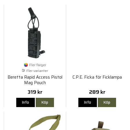
Fler färger
Fler varianter
Beretta Rapid Access Pistol
C.P.E. Ficka för Ficklampa
Mag Pouch
319 kr
289 kr
Info
Köp
Info
Köp