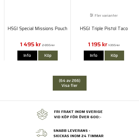
Fler varianter
HSGI Special Missions Pouch
HSGI Triple Pistol Taco
1 495 kr
1 195 kr
2 095 kr
1 395 kr
Info
Köp
Info
Köp
(64 av 266)
Visa fler
FRI FRAKT INOM SVERIGE
VID KÖP FÖR ÖVER 600:-
SNABB LEVERANS -
SKICKAS INOM 24 TIMMAR