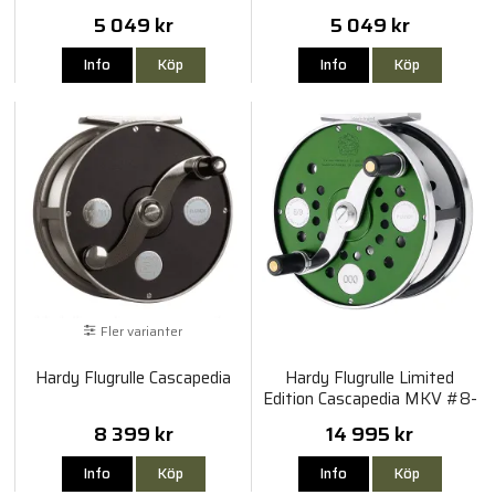
5 049 kr
5 049 kr
Info
Köp
Info
Köp
Fler varianter
Hardy Flugrulle Cascapedia
Hardy Flugrulle Limited
Edition Cascapedia MKV #8-
9
8 399 kr
14 995 kr
Info
Köp
Info
Köp