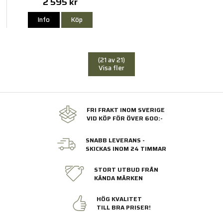
2 595 kr
Info
Köp
(21 av 21)
Visa fler
FRI FRAKT INOM SVERIGE
VID KÖP FÖR ÖVER 600:-
SNABB LEVERANS -
SKICKAS INOM 24 TIMMAR
STORT UTBUD FRÅN
KÄNDA MÄRKEN
HÖG KVALITET
TILL BRA PRISER!