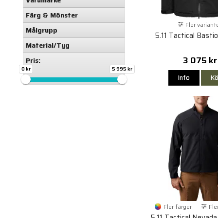
Varumärke
Färg & Mönster
Fler variant
Målgrupp
5.11 Tactical Basti
Material/Tyg
3 075 kr
Pris:
0 kr
5 995 kr
Info
Kö
Fler färger
Fle
5.11 Tactical Nevada