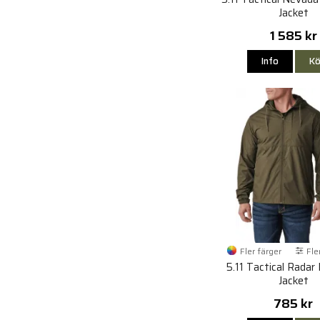
Jacket
1 585 kr
Info
Kö
Fler färger
Fle
5.11 Tactical Radar
Jacket
785 kr