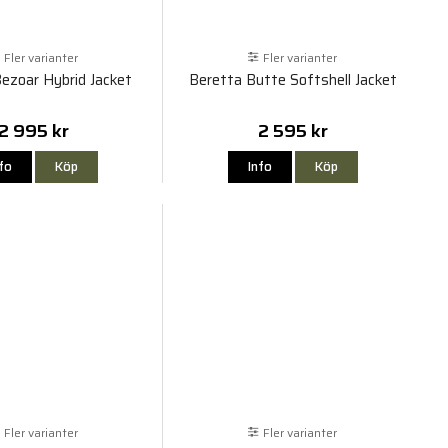
Fler varianter
Fler varianter
ezoar Hybrid Jacket
Beretta Butte Softshell Jacket
2 995 kr
2 595 kr
nfo
Köp
Info
Köp
Fler varianter
Fler varianter