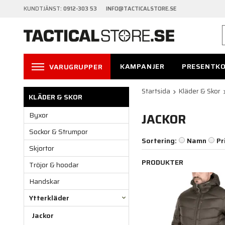
KUNDTJÄNST:
0912-303 53 INFO@TACTICALSTORE.SE
KAMPANJER
PRESENTK
VARUGRUPPER
Startsida
Kläder & Skor
KLÄDER & SKOR
Byxor
JACKOR
Sockor & Strumpor
Sortering:
Namn
Pr
Skjortor
PRODUKTER
Tröjor & hoodar
Handskar
Ytterkläder
Jackor