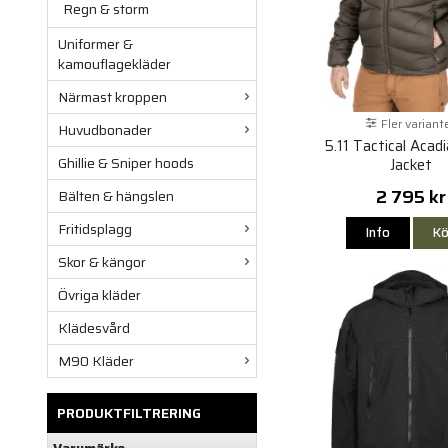
Regn & storm
Uniformer &
kamouflagekläder
Närmast kroppen
Fler variant
Huvudbonader
5.11 Tactical Aca
Ghillie & Sniper hoods
Jacket
2 795 kr
Bälten & hängslen
Fritidsplagg
Info
Kö
Skor & kängor
Övriga kläder
Klädesvård
M90 Kläder
PRODUKTFILTRERING