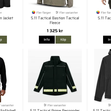
er
Fler färger
Fler varianter
Fler fä
on Jacket
5.11 Tactical Bastion Tactical
5.11 Tac
Fleece
1 325 kr
p
Info
Köp
I
r varianter
Fler varianter
 Softshell
5.11 Tactical Prime Responder
5.11 Tacti