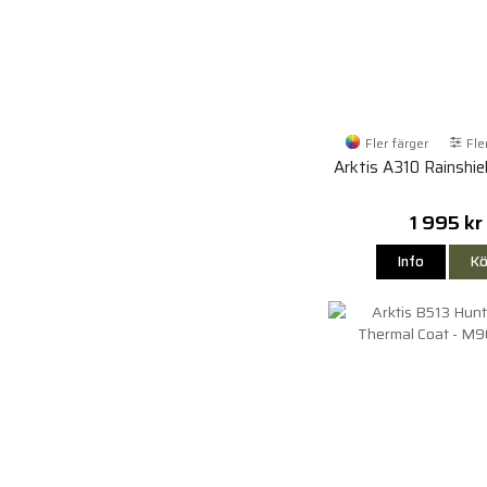
Fler färger
Fle
Arktis A310 Rainshie
1 995 kr
Info
Kö