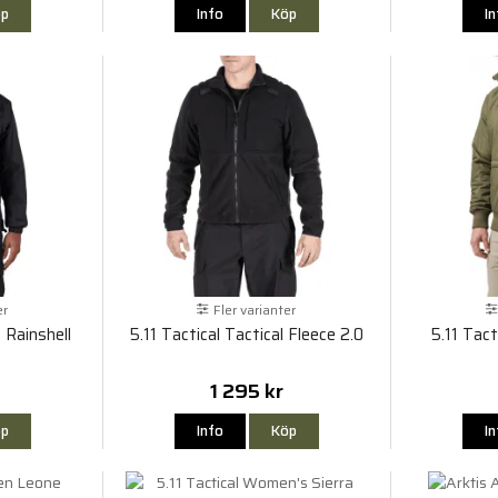
p
Info
Köp
I
er
Fler varianter
 Rainshell
5.11 Tactical Tactical Fleece 2.0
5.11 Tac
1 295 kr
p
Info
Köp
I