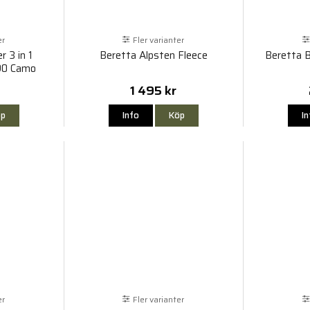
er
Fler varianter
 3 in 1
Beretta Alpsten Fleece
Beretta B
90 Camo
1 495 kr
p
Info
Köp
I
er
Fler varianter