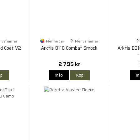
r varianter
Fler färger
Fler varianter
ld Coat V2
Arktis B110 Combat Smock
Arktis B3
-
2 795 kr
p
Info
Köp
I