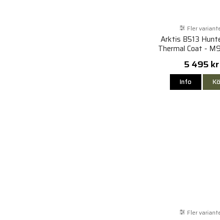
Fler variant
Arktis B513 Hunter
Thermal Coat - M
5 495 kr
Info
Kö
Fler variant