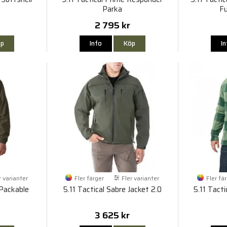
Parka
Fu
2 795 kr
p
Info
Köp
I
r varianter
Fler färger
Fler varianter
Fler fä
 Packable
5.11 Tactical Sabre Jacket 2.0
5.11 Tacti
3 625 kr