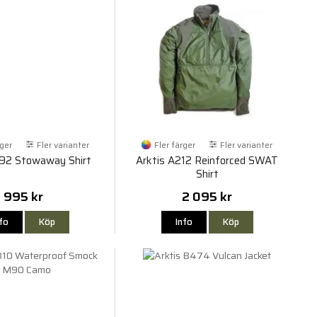
rger
Fler varianter
Fler färger
Fler varianter
192 Stowaway Shirt
Arktis A212 Reinforced SWAT
Shirt
995 kr
2 095 kr
nfo
Köp
Info
Köp