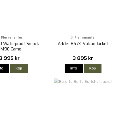
Fler varianter
Fler varianter
10 Waterproof Smock
Arktis B474 Vulcan Jacket
 M90 Camo
3 995 kr
3 895 kr
nfo
Köp
Info
Köp