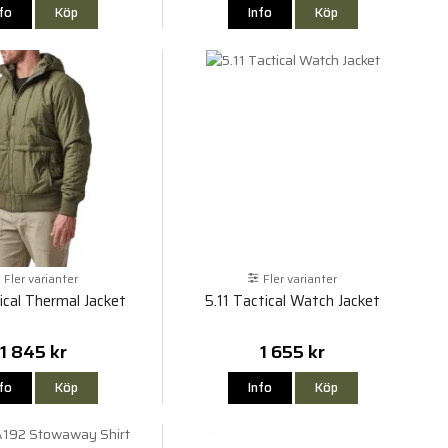
nfo
Köp
Info
Köp
Fler varianter
Fler varianter
tical Thermal Jacket
5.11 Tactical Watch Jacket
1 845 kr
1 655 kr
nfo
Köp
Info
Köp