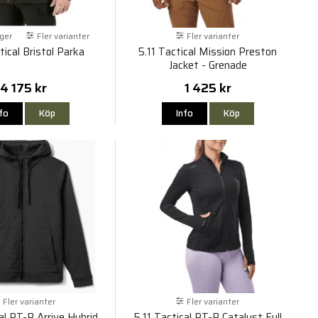
rger
Fler varianter
Fler varianter
tical Bristol Parka
5.11 Tactical Mission Preston
Jacket - Grenade
4 175 kr
1 425 kr
nfo
Köp
Info
Köp
Fler varianter
Fler varianter
cal PT-R Arrive Hybrid
5.11 Tactical PT-R Catalyst Full