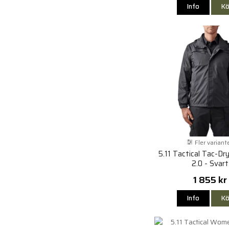
Info
Kö
Fler variant
5.11 Tactical Tac-Dry
2.0 - Svart
1 855 kr
Info
Kö