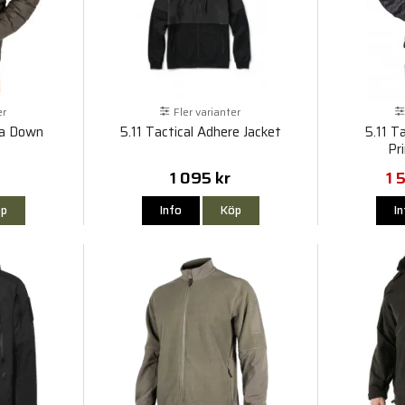
er
Fler varianter
dia Down
5.11 Tactical Adhere Jacket
5.11 T
Pr
1 095 kr
1 
p
Info
Köp
I