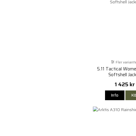
Fler variant
5.11 Tactical Wom
Softshell Jac
1 425 kr
Info
Kö