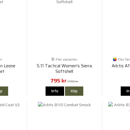
er
Fler varianter
Fler fä
en Leone
5.11 Tactical Women's Sierra
Arktis A
ket
Softshell
795 kr
1 595 kr
p
Info
Köp
I