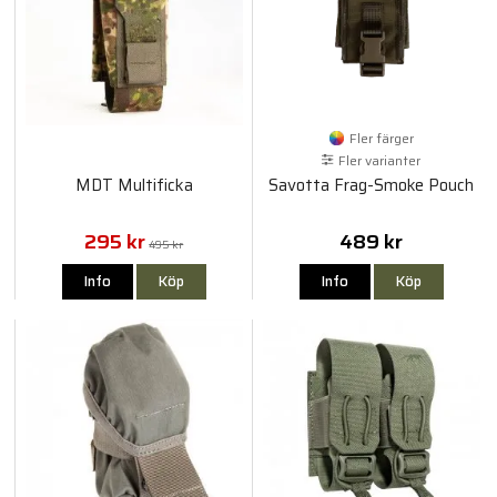
Fler färger
Fler varianter
MDT Multificka
Savotta Frag-Smoke Pouch
295 kr
489 kr
495 kr
Info
Köp
Info
Köp