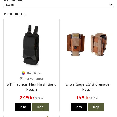
PRODUKTER
Fler färger
Fler varianter
5.11 Tactical Flex Flash Bang
Enola Gaye EG18 Grenade
Pouch
Pouch
249 kr
149 kr
349 kr
219 kr
Info
Köp
Info
Köp