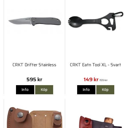
CRKT Drifter Stainless
CRKT Eatn Tool XL - Svart
595 kr
149 kr
199 kr
Info
Köp
Info
Köp