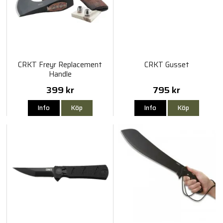
CRKT Freyr Replacement
CRKT Gusset
Handle
399 kr
795 kr
Info
Köp
Info
Köp