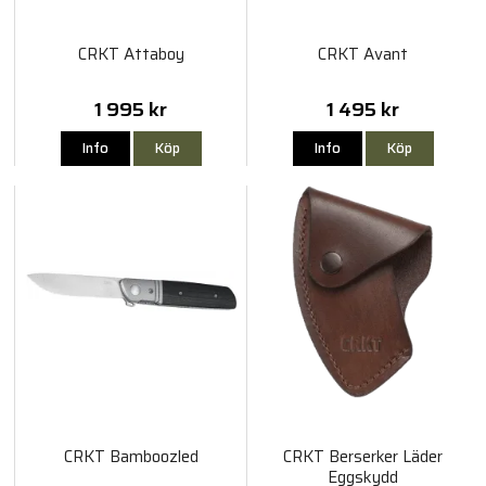
CRKT Attaboy
CRKT Avant
1 995 kr
1 495 kr
Info
Köp
Info
Köp
CRKT Bamboozled
CRKT Berserker Läder
Eggskydd