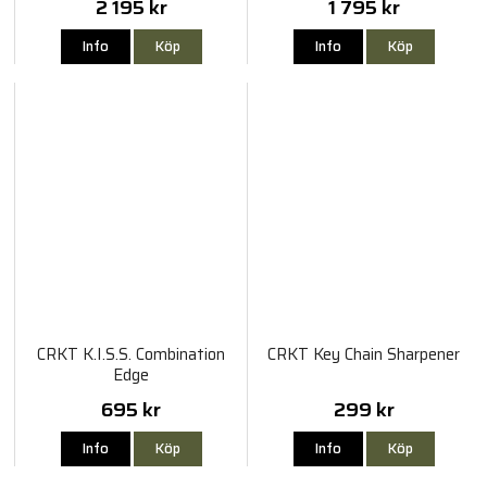
2 195 kr
1 795 kr
Info
Köp
Info
Köp
CRKT K.I.S.S. Combination
CRKT Key Chain Sharpener
Edge
695 kr
299 kr
Info
Köp
Info
Köp