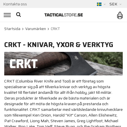
Kontakta oss
SEK
Startsida
Varumärken
CRKT
CRKT - KNIVAR, YXOR & VERKTYG
CRKT (Columbia River Knife and Tool) är ett företag som
specialiserar sig på att tillverka knivar och verktyg av högsta
kvalitet till flertalet ändamål för allt ifrån hobby, jakt till militär.
Deras produkter är tillverkade av de bästa materialen och är
designade för att möta de högsta kraven på prestanda och
funktionalitet. CRKT samarbetar med världsledande knivutvecklare
som tillexempel Ken Onion, Harold "Kit" Carson, Allen Elishewitz,
Pat Crawford, Liong Mah, Steven James, Greg Lightfoot, Michael
Walker, Ron Lake, Tom Veff, Steve Ryan, och the Graham Brothers.