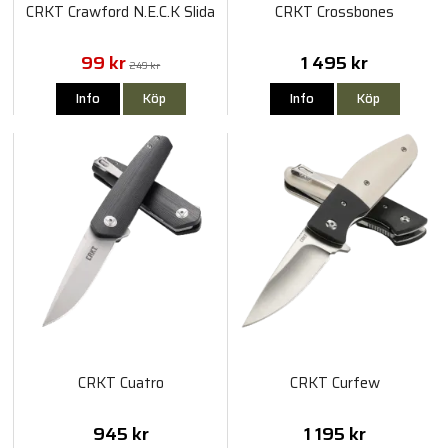
CRKT Crawford N.E.C.K Slida
CRKT Crossbones
99 kr
1 495 kr
249 kr
Info
Köp
Info
Köp
CRKT Cuatro
CRKT Curfew
945 kr
1 195 kr