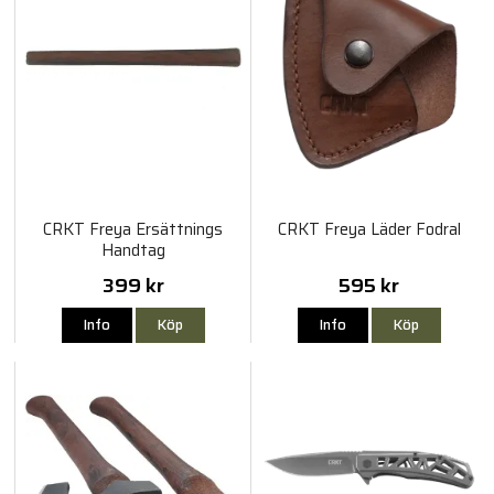
CRKT Freya Ersättnings
CRKT Freya Läder Fodral
Handtag
399 kr
595 kr
Info
Köp
Info
Köp