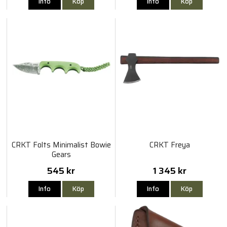
Info
Köp
Info
Köp
CRKT Folts Minimalist Bowie
CRKT Freya
Gears
545 kr
1 345 kr
Info
Köp
Info
Köp