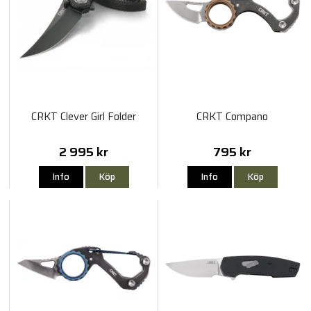
CRKT Clever Girl Folder
CRKT Compano
2 995 kr
795 kr
Info
Köp
Info
Köp