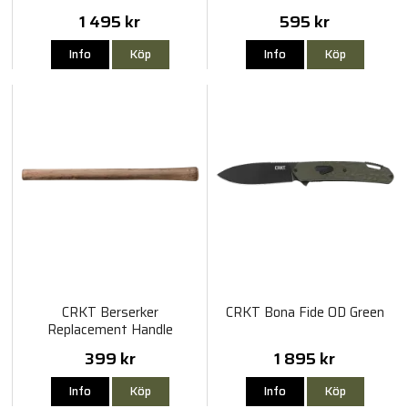
1 495 kr
595 kr
Info
Köp
Info
Köp
CRKT Berserker
CRKT Bona Fide OD Green
Replacement Handle
399 kr
1 895 kr
Info
Köp
Info
Köp