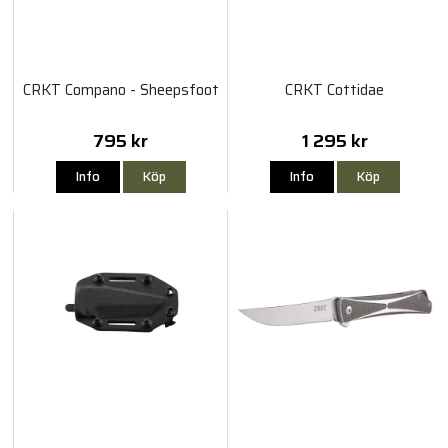
CRKT Compano - Sheepsfoot
CRKT Cottidae
795 kr
1 295 kr
Info
Köp
Info
Köp