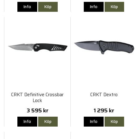
Info
Köp
Info
Köp
CRKT Definitive Crossbar
CRKT Dextro
Lock
3 595 kr
1 295 kr
Info
Köp
Info
Köp