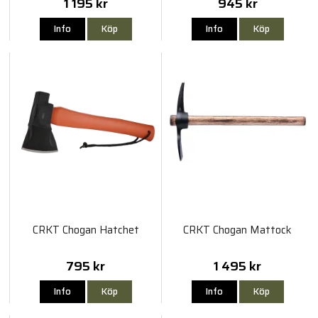
1 195 kr
945 kr
Info
Köp
Info
Köp
CRKT Chogan Hatchet
CRKT Chogan Mattock
795 kr
1 495 kr
Info
Köp
Info
Köp