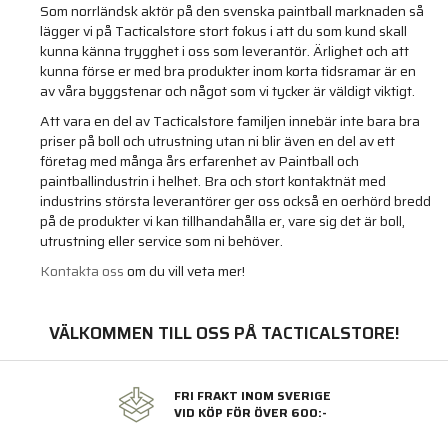
Som norrländsk aktör på den svenska paintball marknaden så
lägger vi på Tacticalstore stort fokus i att du som kund skall
kunna känna trygghet i oss som leverantör. Ärlighet och att
kunna förse er med bra produkter inom korta tidsramar är en
av våra byggstenar och något som vi tycker är väldigt viktigt.
Att vara en del av Tacticalstore familjen innebär inte bara bra
priser på boll och utrustning utan ni blir även en del av ett
företag med många års erfarenhet av Paintball och
paintballindustrin i helhet. Bra och stort kontaktnät med
industrins största leverantörer ger oss också en oerhörd bredd
på de produkter vi kan tillhandahålla er, vare sig det är boll,
utrustning eller service som ni behöver.
Kontakta oss
om du vill veta mer!
VÄLKOMMEN TILL OSS PÅ TACTICALSTORE!
FRI FRAKT INOM SVERIGE
VID KÖP FÖR ÖVER 600:-