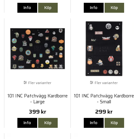
Info
Köp
Info
Köp
Fler varianter
Fler varianter
101 INC Patchvägg Kardborre
101 INC Patchvägg Kardborre
- Large
- Small
399 kr
299 kr
Info
Köp
Info
Köp