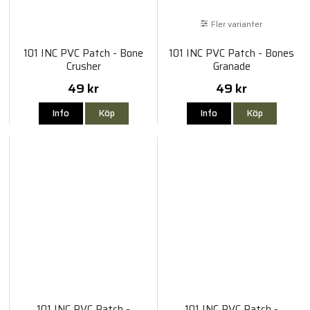
Fler varianter
101 INC PVC Patch - Bone
101 INC PVC Patch - Bones
Crusher
Granade
49 kr
49 kr
Info
Köp
Info
Köp
101 INC PVC Patch -
101 INC PVC Patch -