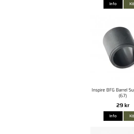
Info
Kö
Inspire BFG Barrel Su
(67)
29 kr
Info
Kö