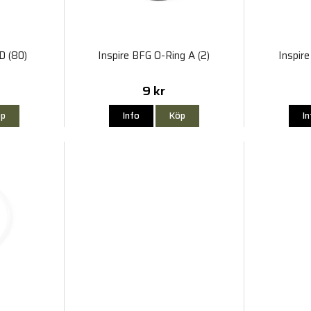
D (80)
Inspire BFG O-Ring A (2)
Inspire
9 kr
p
Info
Köp
I