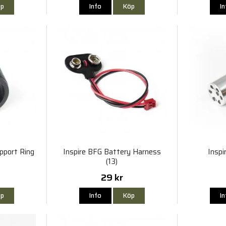
p
Info
Köp
I
pport Ring
Inspire BFG Battery Harness
Inspi
(13)
29 kr
p
Info
Köp
I