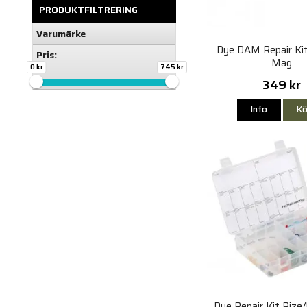
PRODUKTFILTRERING
Varumärke
Dye DAM Repair Kit
Pris:
Mag
0 kr
745 kr
349 kr
Info
Kö
Dye Repair Kit Rize