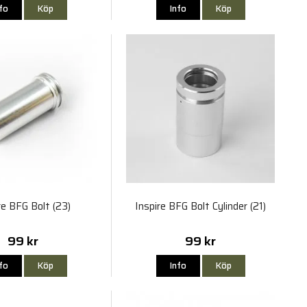
nfo
Köp
Info
Köp
re BFG Bolt (23)
Inspire BFG Bolt Cylinder (21)
99 kr
99 kr
nfo
Köp
Info
Köp