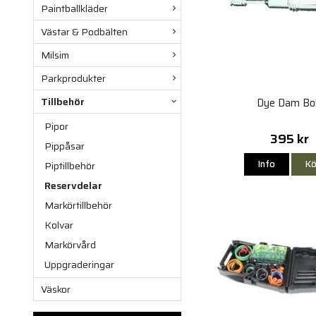
Paintballkläder
Västar & Podbälten
Milsim
Parkprodukter
Tillbehör
Dye Dam Bo
Pipor
395 kr
Pippåsar
Info
Kö
Piptillbehör
Reservdelar
Markörtillbehör
Kolvar
Markörvård
Uppgraderingar
Väskor