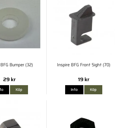
e BFG Bumper (32)
Inspire BFG Front Sight (70)
29 kr
19 kr
nfo
Köp
Info
Köp