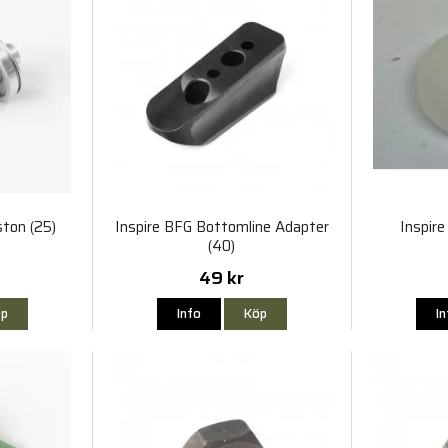
ston (25)
Inspire BFG Bottomline Adapter
Inspir
(40)
49 kr
p
Info
Köp
I