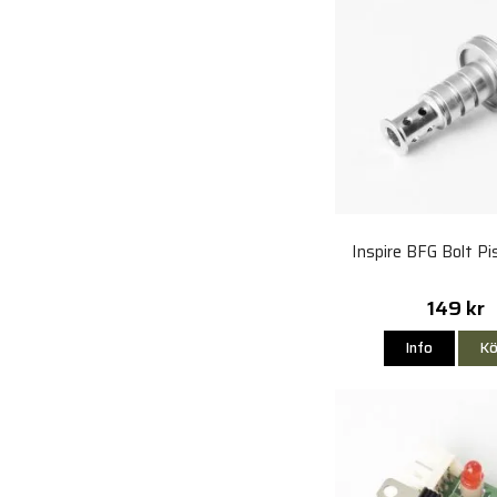
Inspire BFG Bolt Pi
149 kr
Info
Kö