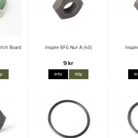
itch Board
Inspire BFG Nut A (42)
Inspir
9 kr
p
Info
Köp
I