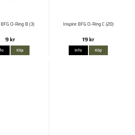
 BFG O-Ring B (3)
Inspire BFG O-Ring C (20)
9 kr
19 kr
nfo
Köp
Info
Köp