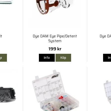
lt
Dye DAM Eye Pipe/Detent
Dye D
System
199 kr
p
Info
Köp
I