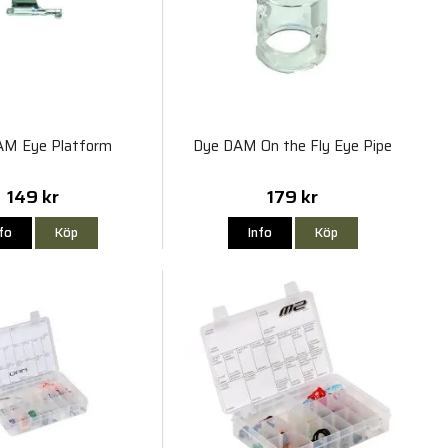
AM Eye Platform
Dye DAM On the Fly Eye Pipe
149 kr
179 kr
nfo
Köp
Info
Köp