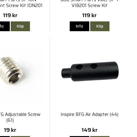
nt Screw Kit ION201
VIB201 Screw Kit
119 kr
119 kr
nfo
Köp
Info
Köp
FG Adjustable Screw
Inspire BFG Air Adapter (44)
(61)
19 kr
149 kr