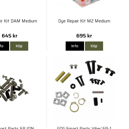
ir Kit DAM Medium
Dye Repair Kit M2 Medium
645 kr
695 kr
nfo
Köp
Info
Köp
art Parts SP ION
GOG Smart Parts Vibe/ SP-1