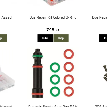
 Assault
Dye Repair Kit Colored O-Ring
Dye Repa
745 kr
p
Info
Köp
I
/Maxxed -
Dynamic Sports Gear Dye DAM
GOG Sm