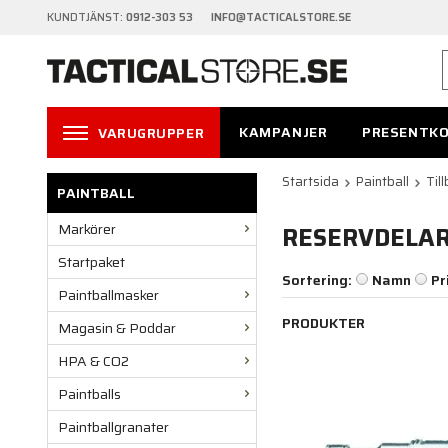
KUNDTJÄNST:
0912-303 53 INFO@TACTICALSTORE.SE
KAMPANJER
PRESENTK
VARUGRUPPER
Startsida
Paintball
Til
PAINTBALL
Markörer
RESERVDELA
Startpaket
Sortering:
Namn
Pr
Paintballmasker
PRODUKTER
Magasin & Poddar
HPA & CO2
Paintballs
Paintballgranater