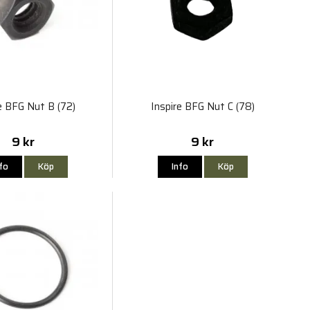
e BFG Nut B (72)
Inspire BFG Nut C (78)
9 kr
9 kr
nfo
Köp
Info
Köp