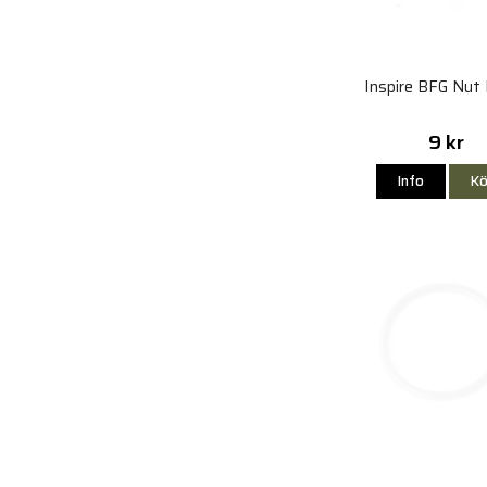
Inspire BFG Nut 
9 kr
Info
Kö