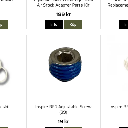
Air Stock Adapter Parts Kit
Replaceme
189 kr
p
Info
Köp
I
ngskit
Inspire BFG Adjustable Screw
Inspire B
(39)
19 kr