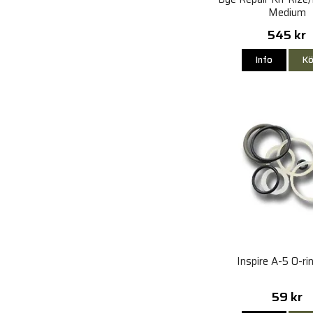
Medium
545 kr
Info
Kö
Inspire A-5 O-ri
59 kr