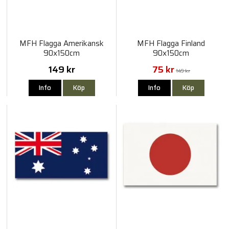
MFH Flagga Amerikansk
MFH Flagga Finland
90x150cm
90x150cm
149 kr
75 kr
149 kr
Info
Köp
Info
Köp