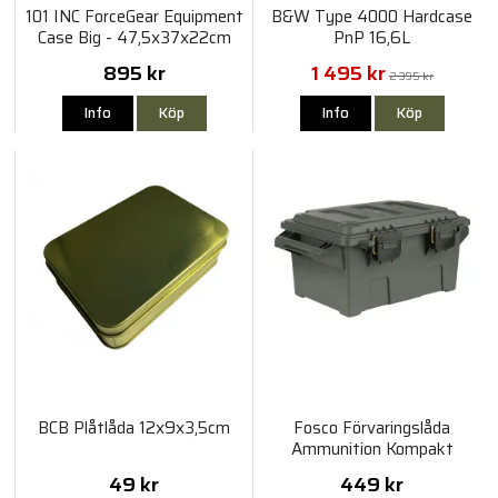
101 INC ForceGear Equipment
B&W Type 4000 Hardcase
Case Big - 47,5x37x22cm
PnP 16,6L
895 kr
1 495 kr
2 395 kr
Info
Köp
Info
Köp
BCB Plåtlåda 12x9x3,5cm
Fosco Förvaringslåda
Ammunition Kompakt
49 kr
449 kr