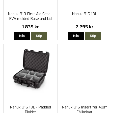
Nanuk 910 First Aid Case -
Nanuk 915 13L
EVA molded Base and Lid
1 835 kr
2 295 kr
Info
Köp
Info
Köp
Nanuk 915 13L - Padded
Nanuk 915 Insert för 40st
Divider
Fällknivar