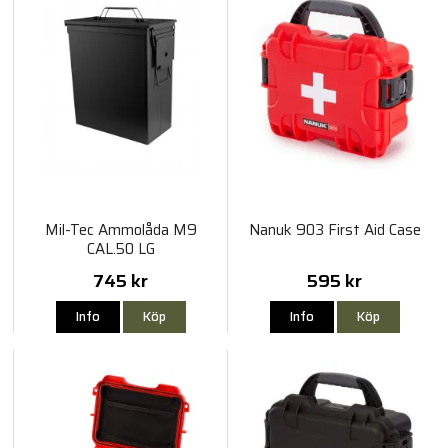
Mil-Tec Ammolåda M9
Nanuk 903 First Aid Case
CAL.50 LG
745 kr
595 kr
Info
Köp
Info
Köp