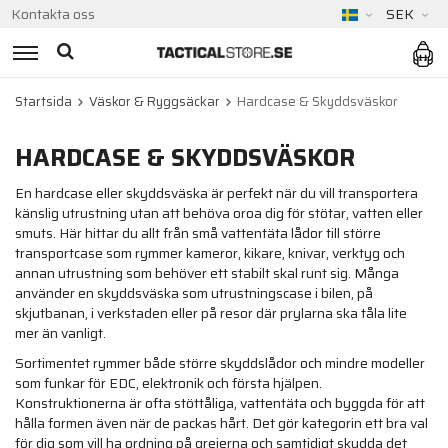
Kontakta oss
SEK
Startsida
Väskor & Ryggsäckar
Hardcase & Skyddsväskor
HARDCASE & SKYDDSVÄSKOR
En hardcase eller skyddsväska är perfekt när du vill transportera
känslig utrustning utan att behöva oroa dig för stötar, vatten eller
smuts. Här hittar du allt från små vattentäta lådor till större
transportcase som rymmer kameror, kikare, knivar, verktyg och
annan utrustning som behöver ett stabilt skal runt sig. Många
använder en skyddsväska som utrustningscase i bilen, på
skjutbanan, i verkstaden eller på resor där prylarna ska tåla lite
mer än vanligt.
Sortimentet rymmer både större skyddslådor och mindre modeller
som funkar för EDC, elektronik och första hjälpen.
Konstruktionerna är ofta stöttåliga, vattentäta och byggda för att
hålla formen även när de packas hårt. Det gör kategorin ett bra val
för dig som vill ha ordning på grejerna och samtidigt skydda det