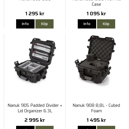
Case
1 295 kr
1 095 kr
Info
Köp
Info
Köp
Nanuk 905 Padded Divider +
Nanuk 908 8,8L - Cubed
Lid Organizer 6.3L
Foam
2 995 kr
1 495 kr