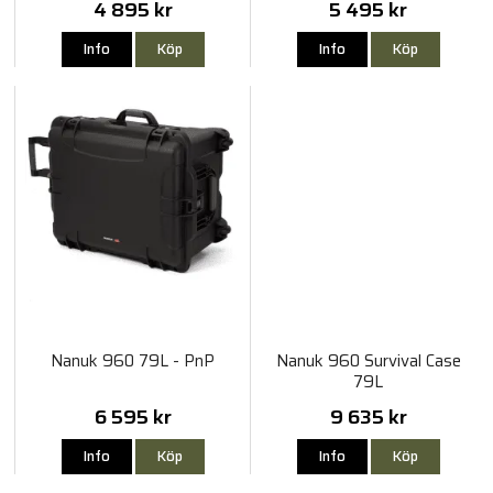
4 895 kr
5 495 kr
Info
Köp
Info
Köp
Nanuk 960 79L - PnP
Nanuk 960 Survival Case
79L
6 595 kr
9 635 kr
Info
Köp
Info
Köp