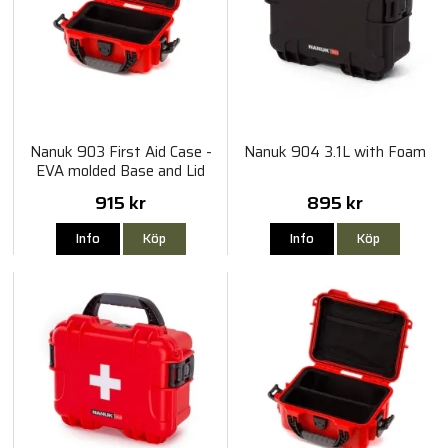
Nanuk 903 First Aid Case -
Nanuk 904 3.1L with Foam
EVA molded Base and Lid
915 kr
895 kr
Info
Köp
Info
Köp