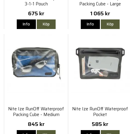
3-1-1 Pouch
Packing Cube - Large
675 kr
1 065 kr
Info
Köp
Info
Köp
Nite Ize RunOff Waterproof
Nite Ize RunOff Waterproof
Packing Cube - Medium
Pocket
845 kr
585 kr