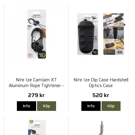
Nite Ize CamJam XT
Nite Ize Clip Case Hardshell
Aluminum Rope Tightener -
Optics Case
Large
279 kr
520 kr
Info
Köp
Info
Köp