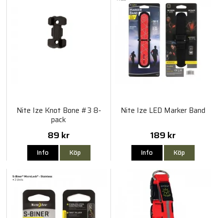
Nite Ize Knot Bone #3 8-
Nite Ize LED Marker Band
pack
89 kr
189 kr
Info
Köp
Info
Köp