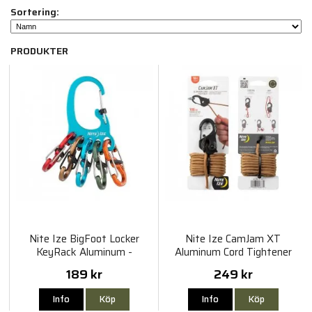
Sortering:
PRODUKTER
Nite Ize BigFoot Locker
Nite Ize CamJam XT
KeyRack Aluminum -
Aluminum Cord Tightener
Assorted
with Coyote Paracord
189 kr
249 kr
Info
Köp
Info
Köp