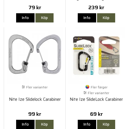
79 kr
239 kr
Info
Köp
Info
Köp
Fler varianter
Fler färger
Fler varianter
Nite Ize Slidelock Carabiner
Nite Ize SlideLock Carabiner
99 kr
69 kr
Info
Köp
Info
Köp