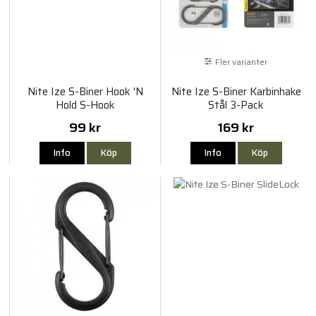
Fler varianter
Nite Ize S-Biner Hook 'N
Nite Ize S-Biner Karbinhake
Hold S-Hook
Stål 3-Pack
99 kr
169 kr
Info
Köp
Info
Köp