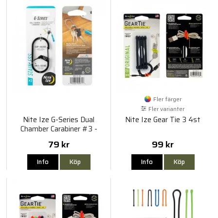
Fler färger
Fler varianter
Nite Ize G-Series Dual
Nite Ize Gear Tie 3 4st
Chamber Carabiner #3 -
Black
79 kr
99 kr
Info
Köp
Info
Köp