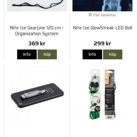
Fler varianter
Nite Ize GearLine 120 cm -
Nite Ize GlowStreak LED Boll
Organization System
369 kr
299 kr
Info
Köp
Info
Köp