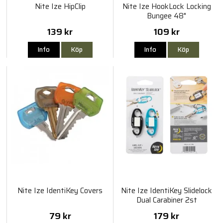
Nite Ize HipClip
Nite Ize HookLock Locking
Bungee 48"
139 kr
109 kr
Info
Köp
Info
Köp
Nite Ize IdentiKey Covers
Nite Ize IdentiKey Slidelock
Dual Carabiner 2st
79 kr
179 kr