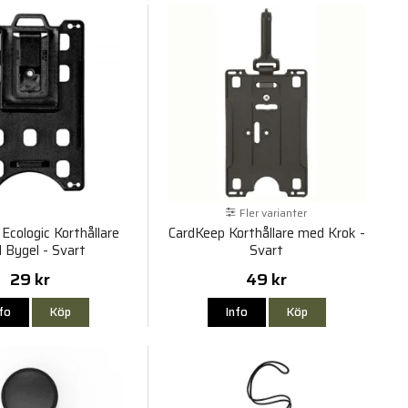
Fler varianter
Ecologic Korthållare
CardKeep Korthållare med Krok -
 Bygel - Svart
Svart
29 kr
49 kr
nfo
Köp
Info
Köp