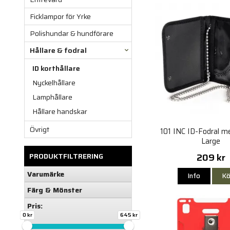
Ficklampor för Yrke
Polishundar & hundförare
Hållare & fodral
ID korthållare
Nyckelhållare
Lamphållare
Hållare handskar
Övrigt
101 INC ID-Fodral m
Large
209 kr
PRODUKTFILTRERING
Varumärke
Info
Kö
Färg & Mönster
Pris:
0 kr
645 kr