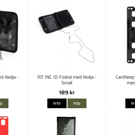
ed Kedja -
101 INC ID-Fodral med Kedja -
CardKeep 
Small
med
189 kr
p
Info
Köp
I