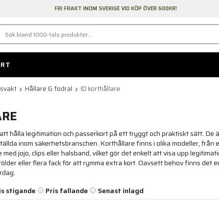
FRI FRAKT INOM SVERIGE VID KÖP ÖVER 600KR!
ORT
gsvakt
Hållare & fodral
ID korthållare
ARE
att hålla legitimation och passerkort på ett tryggt och praktiskt sätt. D
llda inom säkerhetsbranschen. Korthållare finns i olika modeller, från enkl
med jojo, clips eller halsband, vilket gör det enkelt att visa upp legitim
lder eller flera fack för att rymma extra kort. Oavsett behov finns det e
rdag.
is stigande
Pris fallande
Senast inlagd