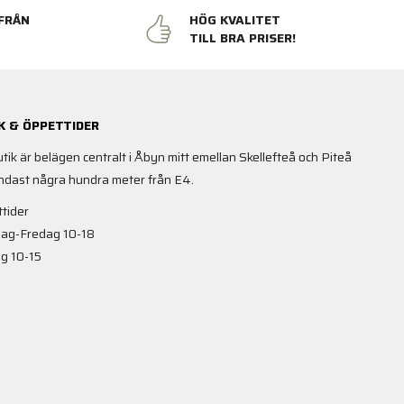
FRÅN
HÖG KVALITET
N
TILL BRA PRISER!
K & ÖPPETTIDER
utik är belägen centralt i Åbyn mitt emellan Skellefteå och Piteå
ndast några hundra meter från E4.
tider
ag-Fredag 10-18
g 10-15