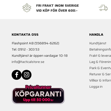
FRI FRAKT INOM SVERIGE
VID KÖP FÖR ÖVER 600:-
KONTAKTA OSS
HANDLA
Flashpoint AB (556894-6262)
Kundtjänst
Tel. 0912 - 303 53
Betalningsinf
Kundtjänst är öppen vardagar 10-18
Frakt & lever
info@tacticalstore.se
Lag & Föreni
Park & Event
Returer & Ser
Villkor & Info
Logga in