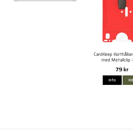
CardKeep Korthållare
med Metallclip 
79 kr
Info
Kö