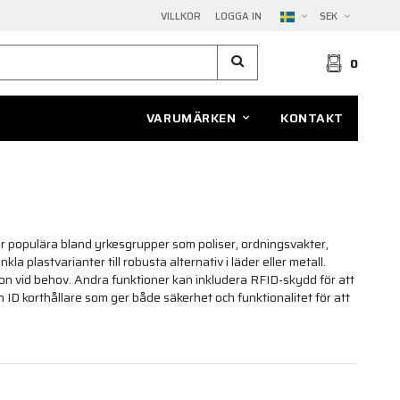
VILLKOR
LOGGA IN
SEK
0
VARUMÄRKEN
KONTAKT
e är populära bland yrkesgrupper som poliser, ordningsvakter,
a plastvarianter till robusta alternativ i läder eller metall.
ation vid behov. Andra funktioner kan inkludera RFID-skydd för att
n ID korthållare som ger både säkerhet och funktionalitet för att