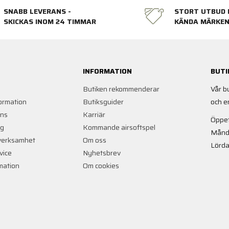
SNABB LEVERANS -
STORT UTBUD 
SKICKAS INOM 24 TIMMAR
KÄNDA MÄRKE
INFORMATION
BUTI
Butiken rekommenderar
Vår b
ormation
Butiksguider
och e
ans
Karriär
Öppet
ng
Kommande airsoftspel
Månd
verksamhet
Om oss
Lörda
vice
Nyhetsbrev
rmation
Om cookies