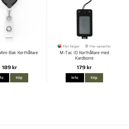
Fler färger
Fler varianter
ini-Bak Korthållare
M-Tac ID Korthållare med
Kardborre
189 kr
179 kr
nfo
Köp
Info
Köp