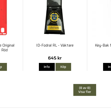
 Original
ID-Fodral RL - Väktare
Key-Bak M
- Röd
645 kr
p
Info
Köp
I
(8 av 8)
Visa fler