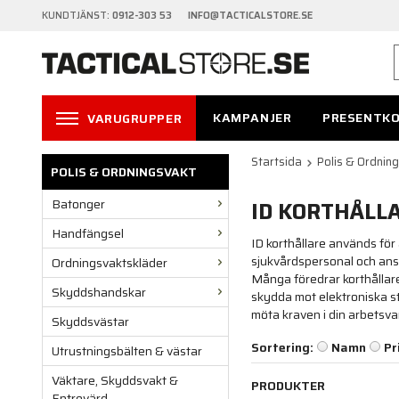
KUNDTJÄNST:
0912-303 53 INFO@TACTICALSTORE.SE
KAMPANJER
PRESENTK
VARUGRUPPER
Startsida
Polis & Ordnin
POLIS & ORDNINGSVAKT
Batonger
ID KORTHÅLL
Handfängsel
ID korthållare används för 
sjukvårdspersonal och anstä
Ordningsvaktskläder
Många föredrar korthållare 
Skyddshandskar
skydda mot elektroniska stö
möta kraven i din arbetsva
Skyddsvästar
Sortering:
Namn
Pr
Utrustningsbälten & västar
Väktare, Skyddsvakt &
PRODUKTER
Entrevärd