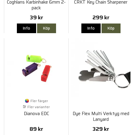
Coghlans Karbinhake 6mm 2-
CRKT Key Chain Sharpener
pack
39 kr
299 kr
Info
Köp
Info
Köp
Fler färger
Fler varianter
Dianova EDC
Dye Flex Multi Verktyg med
Lanyard
89 kr
329 kr