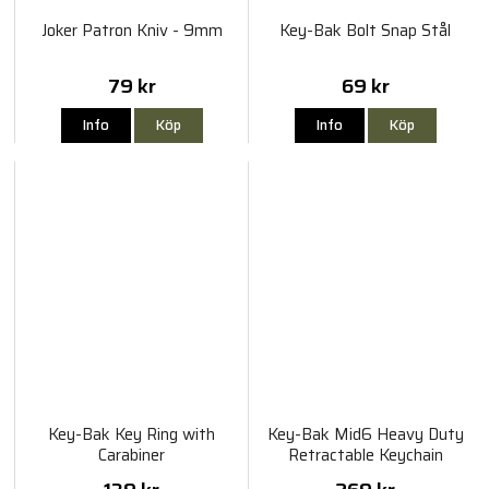
Joker Patron Kniv - 9mm
Key-Bak Bolt Snap Stål
79 kr
69 kr
Info
Köp
Info
Köp
Key-Bak Key Ring with
Key-Bak Mid6 Heavy Duty
Carabiner
Retractable Keychain