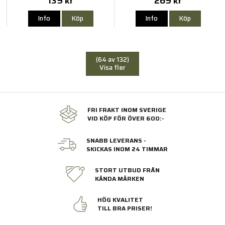
139 kr
269 kr
Info
Köp
Info
Köp
(64 av 132)
Visa fler
FRI FRAKT INOM SVERIGE
VID KÖP FÖR ÖVER 600:-
SNABB LEVERANS -
SKICKAS INOM 24 TIMMAR
STORT UTBUD FRÅN
KÄNDA MÄRKEN
HÖG KVALITET
TILL BRA PRISER!