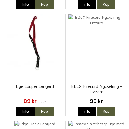
Info
Köp
Info
Köp
Dye Looper Lanyard
EDCX Firecord Nyckelring -
Lizzard
89 kr
99 kr
129 kr
Info
Köp
Info
Köp