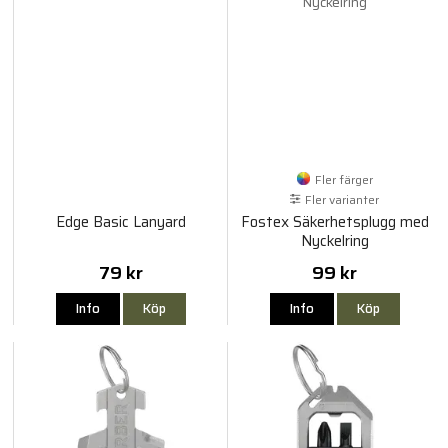
Fler färger
Fler varianter
Edge Basic Lanyard
Fostex Säkerhetsplugg med
Nyckelring
79 kr
99 kr
Info
Köp
Info
Köp