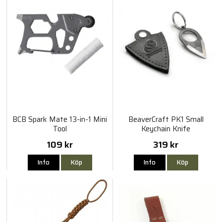
BCB Spark Mate 13-in-1 Mini
BeaverCraft PK1 Small
Tool
Keychain Knife
109 kr
319 kr
Info
Köp
Info
Köp