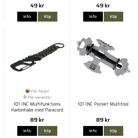
49 kr
49 kr
Info
Köp
Info
Köp
Fler färger
Fler varianter
101 INC Multifunktions
101 INC Pocket Multitool
Karbinhake med Paracord
89 kr
89 kr
Info
Köp
Info
Köp