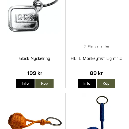
Fler varianter
Glock Nyckelring
HLTD Monkeyfist Light 1.0
199 kr
89 kr
Info
Köp
Info
Köp