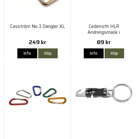
Casström No.3 Dangler XL
Cederroth HLR
Andningsmask i
Nyckelringsetui
249 kr
89 kr
Info
Köp
Info
Köp