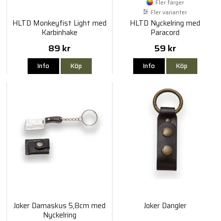
Fler färger
Fler varianter
HLTD Monkeyfist Light med
HLTD Nyckelring med
Karbinhake
Paracord
89 kr
59 kr
Info
Köp
Info
Köp
Joker Damaskus 5,8cm med
Joker Dangler
Nyckelring