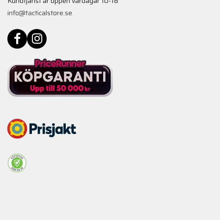
Kundtjänst är öppen vardagar 10-18
info@tacticalstore.se