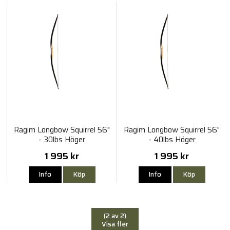
Ragim Longbow Squirrel 56"
Ragim Longbow Squirrel 56"
- 30lbs Höger
- 40lbs Höger
1 995 kr
1 995 kr
Info
Köp
Info
Köp
(2 av 2)
Visa fler