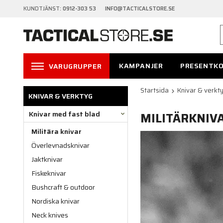
KUNDTJÄNST:
0912-303 53 INFO@TACTICALSTORE.SE
KAMPANJER
PRESENTK
VARUGRUPPER
Startsida
Knivar & verkt
KNIVAR & VERKTYG
Knivar med fast blad
MILITÄRKNIV
Militära knivar
Överlevnadsknivar
Jaktknivar
Fiskeknivar
Bushcraft & outdoor
Nordiska knivar
Neck knives