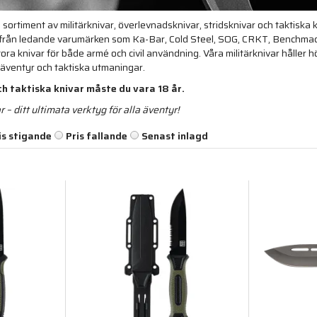
ortiment av militärknivar, överlevnadsknivar, stridsknivar och taktiska kniv
 från ledande varumärken som Ka-Bar, Cold Steel, SOG, CRKT, Benchmad
ora knivar för både armé och civil användning. Våra militärknivar håller 
a äventyr och taktiska utmaningar.
ch taktiska knivar måste du vara 18 år.
r – ditt ultimata verktyg för alla äventyr!
is stigande
Pris fallande
Senast inlagd