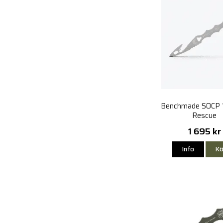
Benchmade SOCP
Rescue
1 695 kr
Info
Kö