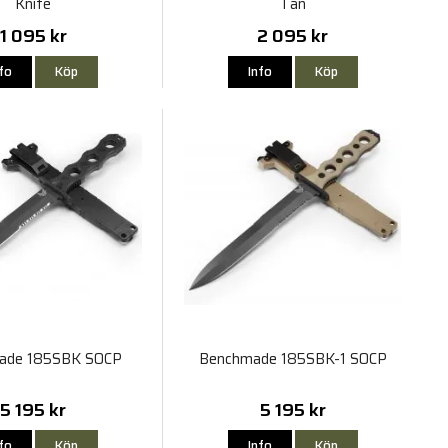
Knife
Tan
1 095 kr
2 095 kr
nfo
Köp
Info
Köp
ade 185SBK SOCP
Benchmade 185SBK-1 SOCP
5 195 kr
5 195 kr
nfo
Köp
Info
Köp