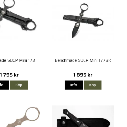
de SOCP Mini 173
Benchmade SOCP Mini 177BK
1 795 kr
1 895 kr
nfo
Köp
Info
Köp