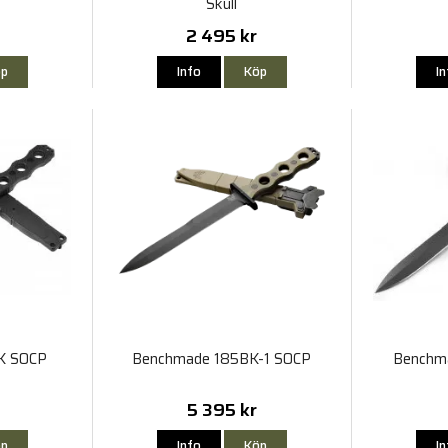
Skull
2 495 kr
p
Info
Köp
I
K SOCP
Benchmade 185BK-1 SOCP
Benchm
5 395 kr
p
Info
Köp
I