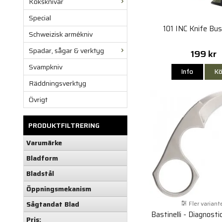
Köksknivar
Special
101 INC Knife Bu
Schweizisk armékniv
Spadar, sågar & verktyg
199 kr
Svampkniv
Info
Kö
Räddningsverktyg
Övrigt
PRODUKTFILTRERING
Varumärke
Bladform
Bladstål
Öppningsmekanism
Fler variant
Sågtandat Blad
Bastinelli - Diagnost
Pris: