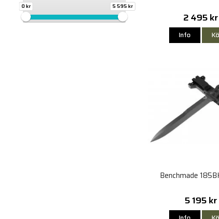
0 kr
5 595 kr
2 495 kr
Info
Kö
Benchmade 185B
5 195 kr
Info
Kö