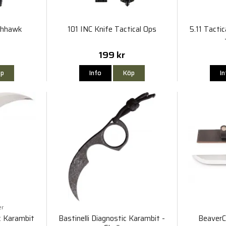
shhawk
101 INC Knife Tactical Ops
5.11 Tacti
199 kr
p
Info
Köp
I
er
ic Karambit
Bastinelli Diagnostic Karambit -
BeaverC