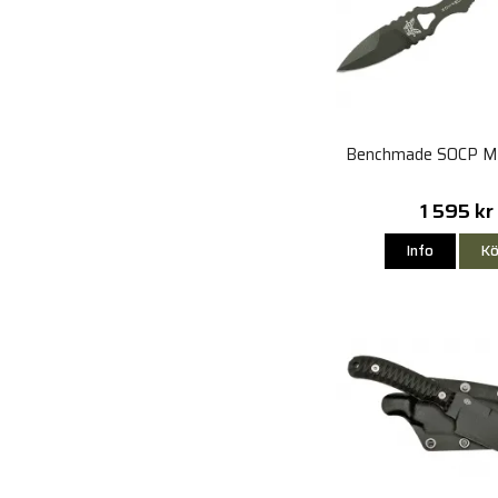
Benchmade SOCP Mi
1 595 kr
Info
Kö