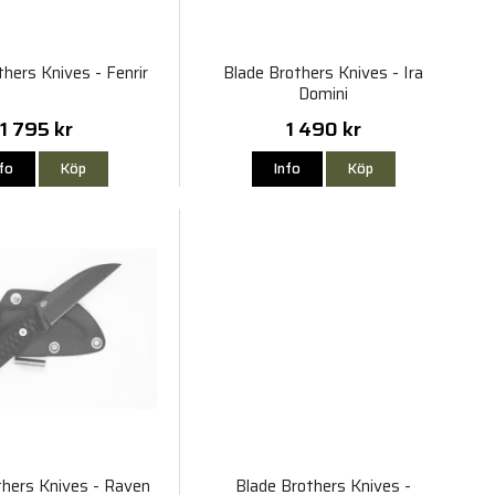
hers Knives - Fenrir
Blade Brothers Knives - Ira
Domini
1 795 kr
1 490 kr
nfo
Köp
Info
Köp
thers Knives - Raven
Blade Brothers Knives -