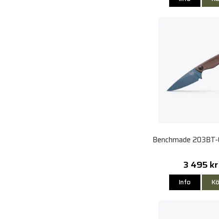
Benchmade 203BT-0
3 495 kr
Info
Kö