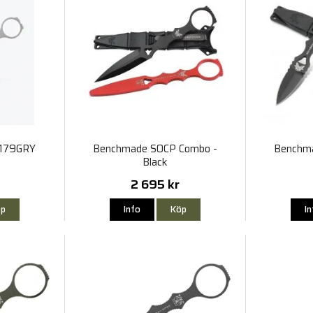
 179GRY
Benchmade SOCP Combo -
Benchma
Black
2 695 kr
p
Info
Köp
I