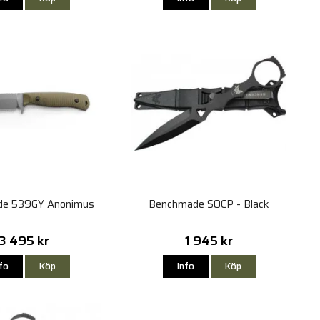
de 539GY Anonimus
Benchmade SOCP - Black
3 495 kr
1 945 kr
nfo
Köp
Info
Köp