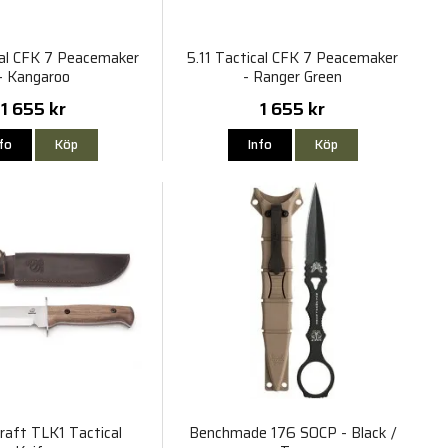
cal CFK 7 Peacemaker
5.11 Tactical CFK 7 Peacemaker
- Kangaroo
- Ranger Green
1 655 kr
1 655 kr
nfo
Köp
Info
Köp
raft TLK1 Tactical
Benchmade 176 SOCP - Black /