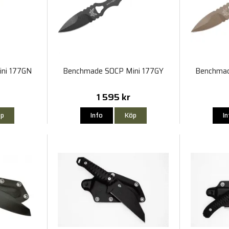
ni 177GN
Benchmade SOCP Mini 177GY
Benchmad
1 595 kr
p
Info
Köp
I