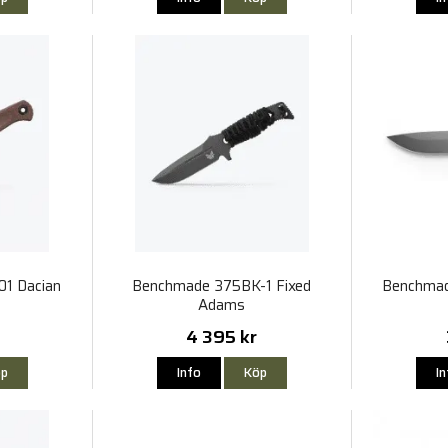
1 Dacian
Benchmade 375BK-1 Fixed
Benchma
Adams
4 395 kr
p
Info
Köp
I