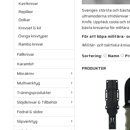
Kastknivar
Sveriges största och bästa s
Replikor
ultramoderna stridsknivar
Dolkar
Knife. Upptäck coola och st
bästa knivarna för militär
Knivset & kit
Övriga knivtyper
För att köpa militära- o
Rambo knivar
Militär- och taktiska kniva
Fällknivar
Sortering:
Namn
Pr
Karambit
PRODUKTER
Morakniv
Multiverktyg
Träningsprodukter
Slöjdknivar & Tillbehör
Fodral & slidor
Slipverktyg