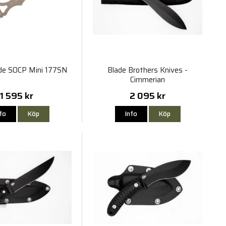
e SOCP Mini 177SN
Blade Brothers Knives -
Cimmerian
1 595 kr
2 095 kr
nfo
Köp
Info
Köp