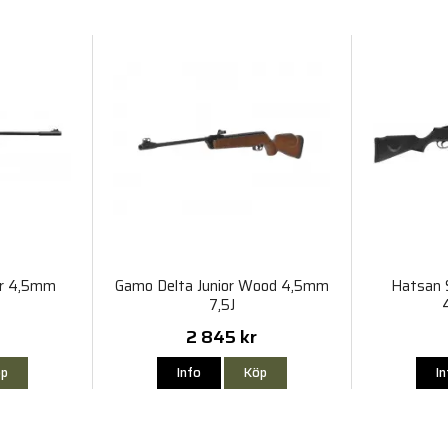
or 4,5mm
Gamo Delta Junior Wood 4,5mm
Hatsan S
7,5J
2 845 kr
p
Info
Köp
I