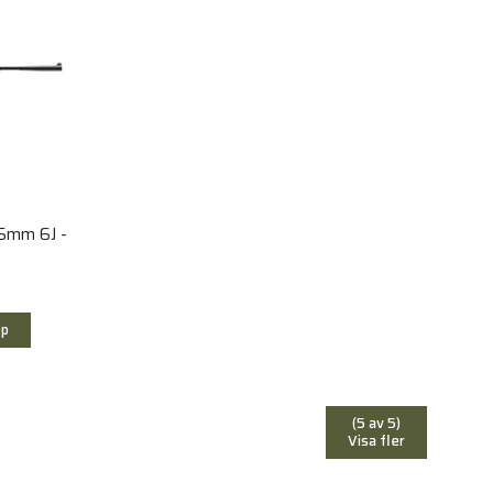
.5mm 6J -
p
(5 av 5)
Visa fler