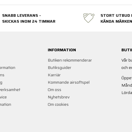
SNABB LEVERANS -
STORT UTBUD 
SKICKAS INOM 24 TIMMAR
KÄNDA MÄRKE
INFORMATION
BUTI
Butiken rekommenderar
Vår b
ormation
Butiksguider
och e
ans
Karriär
Öppet
ng
Kommande airsoftspel
Månd
verksamhet
Om oss
Lörda
vice
Nyhetsbrev
rmation
Om cookies