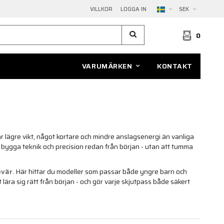
VILLKOR
LOGGA IN
SEK
0
VARUMÄRKEN
KONTAKT
ar lägre vikt, något kortare och mindre anslagsenergi än vanliga
t bygga teknik och precision redan från början - utan att tumma
evär
. Här hittar du modeller som passar både yngre barn och
tt lära sig rätt från början - och gör varje skjutpass både säkert