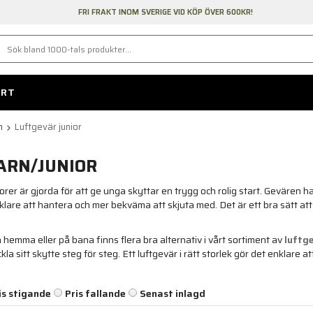
FRI FRAKT INOM SVERIGE VID KÖP ÖVER 600KR!
ORT
m
Luftgevär junior
ARN/JUNIOR
orer är gjorda för att ge unga skyttar en trygg och rolig start. Gevären h
nklare att hantera och mer bekväma att skjuta med. Det är ett bra sätt at
a hemma eller på bana finns flera bra alternativ i vårt sortiment av
luftg
ckla sitt skytte steg för steg. Ett luftgevär i rätt storlek gör det enklare a
is stigande
Pris fallande
Senast inlagd