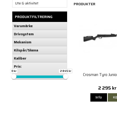
Ute & aktivitet
PRODUKTER
PRODUKTFILTRERING
Varumärke
Drivsystem
Mekanism
Kilspår/Skena
Kaliber
Pris:
0 kr
2 845 kr
Crosman Tyro Juni
2 295 kr
Info
Kö