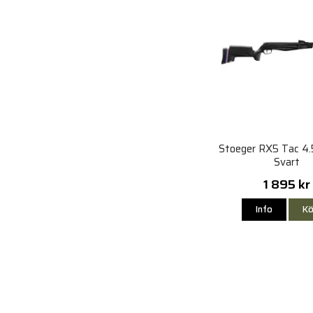
Stoeger RX5 Tac 4
Svart
1 895 kr
Info
Kö