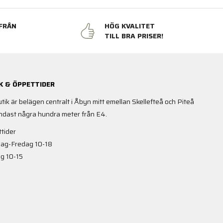
FRÅN
HÖG KVALITET
N
TILL BRA PRISER!
K & ÖPPETTIDER
utik är belägen centralt i Åbyn mitt emellan Skellefteå och Piteå
ndast några hundra meter från E4.
tider
ag-Fredag 10-18
g 10-15