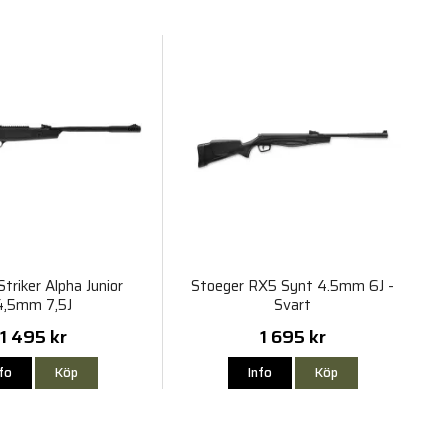
triker Alpha Junior
Stoeger RX5 Synt 4.5mm 6J -
4,5mm 7,5J
Svart
1 495 kr
1 695 kr
nfo
Köp
Info
Köp