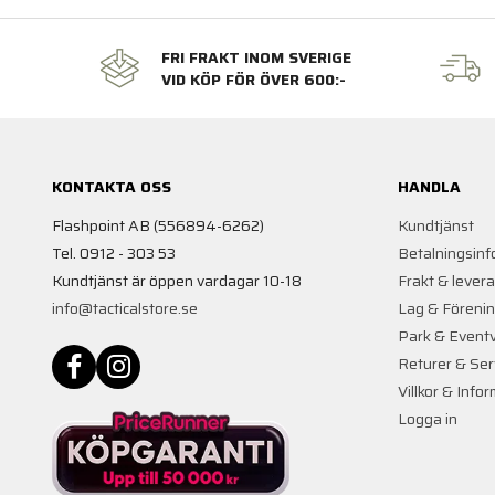
FRI FRAKT INOM SVERIGE
VID KÖP FÖR ÖVER 600:-
KONTAKTA OSS
HANDLA
Flashpoint AB (556894-6262)
Kundtjänst
Tel. 0912 - 303 53
Betalningsinf
Kundtjänst är öppen vardagar 10-18
Frakt & lever
info@tacticalstore.se
Lag & Föreni
Park & Event
Returer & Ser
Villkor & Info
Logga in