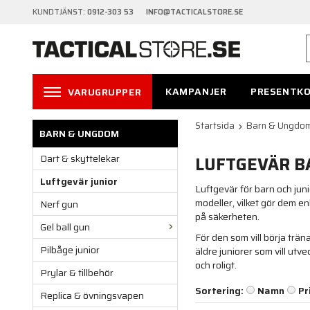
KUNDTJÄNST:
0912-303 53 INFO@TACTICALSTORE.SE
KAMPANJER
PRESENTK
VARUGRUPPER
Startsida
Barn & Ungdo
BARN & UNGDOM
Dart & skyttelekar
LUFTGEVÄR B
Luftgevär junior
Luftgevär för barn och juni
modeller, vilket gör dem e
Nerf gun
på säkerheten.
Gel ball gun
För den som vill börja trän
Pilbåge junior
äldre juniorer som vill utve
och roligt.
Prylar & tillbehör
Sortering:
Namn
Pr
Replica & övningsvapen