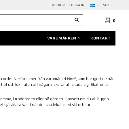
VILLKOR
LOGGA IN
SEK
0
VARUMÄRKEN
KONTAKT
va ordet Nerf kommer från varumärket
Nerf
, som har gjort de här
et och lek - utan att någon riskerar att skada sig. Skotten är
 hemma, i trädgården eller på gården. Oavsett om du vill bygga
et självklara valet när det ska lekas med stil och fart.