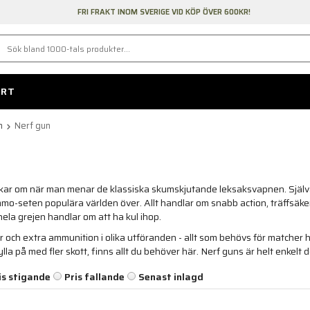
FRI FRAKT INOM SVERIGE VID KÖP ÖVER 600KR!
ORT
m
Nerf gun
kar om när man menar de klassiska skumskjutande leksaksvapnen. Själ
mo-seten populära världen över. Allt handlar om snabb action, träffsäkerh
hela grejen handlar om att ha kul ihop.
vär och extra ammunition i olika utföranden - allt som behövs för matcher
lla på med fler skott, finns allt du behöver här. Nerf guns är helt enkelt d
is stigande
Pris fallande
Senast inlagd