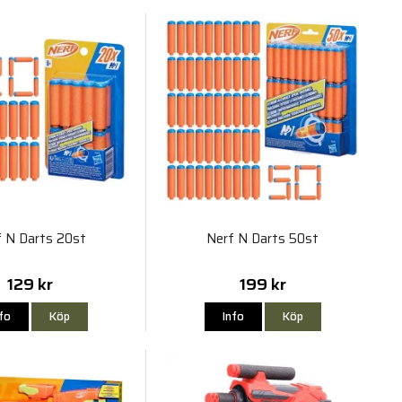
f N Darts 20st
Nerf N Darts 50st
129 kr
199 kr
nfo
Köp
Info
Köp