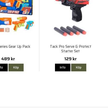
eries Gear Up Pack
Tack Pro Serve & Protect
Starter Set
489 kr
129 kr
nfo
Köp
Info
Köp