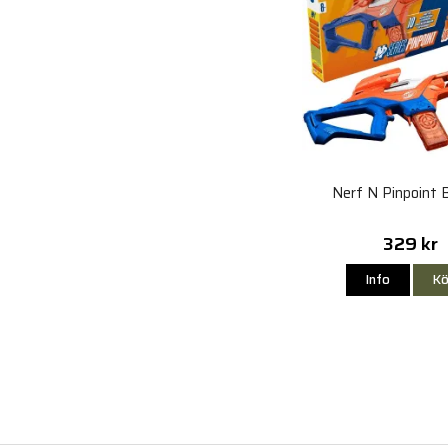
Nerf N Pinpoint 
329 kr
Info
Kö