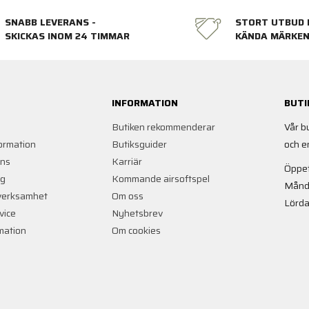
SNABB LEVERANS -
STORT UTBUD 
SKICKAS INOM 24 TIMMAR
KÄNDA MÄRKE
INFORMATION
BUTI
Butiken rekommenderar
Vår b
ormation
Butiksguider
och e
ans
Karriär
Öppet
ng
Kommande airsoftspel
Månd
verksamhet
Om oss
Lörda
vice
Nyhetsbrev
rmation
Om cookies