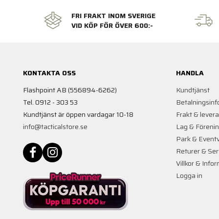
FRI FRAKT INOM SVERIGE
VID KÖP FÖR ÖVER 600:-
KONTAKTA OSS
HANDLA
Flashpoint AB (556894-6262)
Kundtjänst
Tel. 0912 - 303 53
Betalningsinf
Kundtjänst är öppen vardagar 10-18
Frakt & lever
info@tacticalstore.se
Lag & Föreni
Park & Event
Returer & Ser
Villkor & Info
Logga in