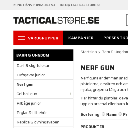
KUNDTJÄNST:
0912-303 53 INFO@TACTICALSTORE.SE
KAMPANJER
PRESENTK
VARUGRUPPER
Startsida
Barn & Ungdo
BARN & UNGDOM
Dart & skyttelekar
NERF GUN
Luftgevär junior
Nerf guns är det man snac
pistolerna, gevären och am
Nerf gun
mjuka, grejerna tåliga och 
Gel ball gun
Här hittar du pistoler, ge
Pilbåge junior
upp en arsenal eller bara fy
Prylar & tillbehör
Sortering:
Namn
Pr
Replica & övningsvapen
PRODUKTER