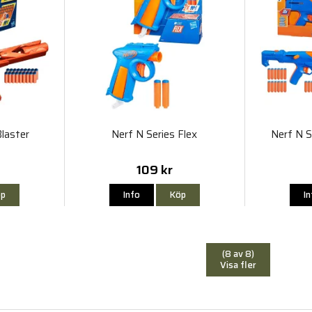
Blaster
Nerf N Series Flex
Nerf N S
109 kr
p
Info
Köp
I
(8 av 8)
Visa fler