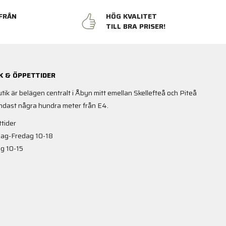
FRÅN
HÖG KVALITET
N
TILL BRA PRISER!
K & ÖPPETTIDER
utik är belägen centralt i Åbyn mitt emellan Skellefteå och Piteå
ndast några hundra meter från E4.
tider
ag-Fredag 10-18
g 10-15