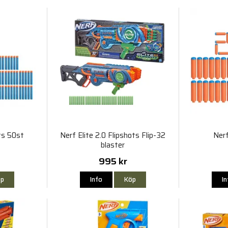
ts 50st
Nerf Elite 2.0 Flipshots Flip-32
Ner
blaster
995 kr
p
Info
Köp
I