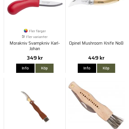
Fler färger
Fler varianter
Morakniv Svampkniv Karl-
Opinel Mushroom Knife No8
Johan
349 kr
449 kr
Info
Köp
Info
Köp