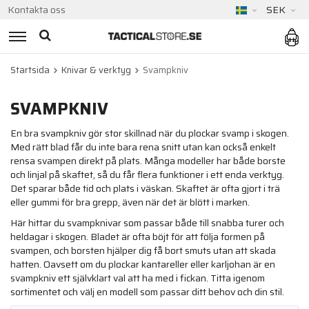
Kontakta oss
SEK
Startsida
Knivar & verktyg
Svampkniv
SVAMPKNIV
En bra svampkniv gör stor skillnad när du plockar svamp i skogen.
Med rätt blad får du inte bara rena snitt utan kan också enkelt
rensa svampen direkt på plats. Många modeller har både borste
och linjal på skaftet, så du får flera funktioner i ett enda verktyg.
Det sparar både tid och plats i väskan. Skaftet är ofta gjort i trä
eller gummi för bra grepp, även när det är blött i marken.
Här hittar du svampknivar som passar både till snabba turer och
heldagar i skogen. Bladet är ofta böjt för att följa formen på
svampen, och borsten hjälper dig få bort smuts utan att skada
hatten. Oavsett om du plockar kantareller eller karljohan är en
svampkniv ett självklart val att ha med i fickan. Titta igenom
sortimentet och välj en modell som passar ditt behov och din stil.