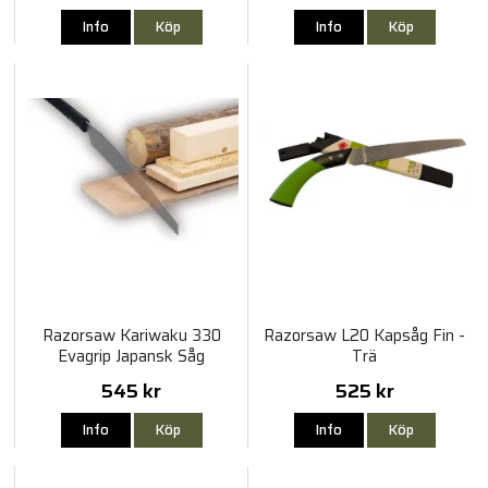
Info
Köp
Info
Köp
Razorsaw Kariwaku 330
Razorsaw L20 Kapsåg Fin -
Evagrip Japansk Såg
Trä
545 kr
525 kr
Info
Köp
Info
Köp