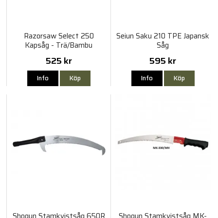
Razorsaw Select 250
Seiun Saku 210 TPE Japansk
Kapsåg - Trä/Bambu
Såg
525 kr
595 kr
Info
Köp
Info
Köp
Shogun Stamkvistsåg 650R
Shogun Stamkvistsåg MK-