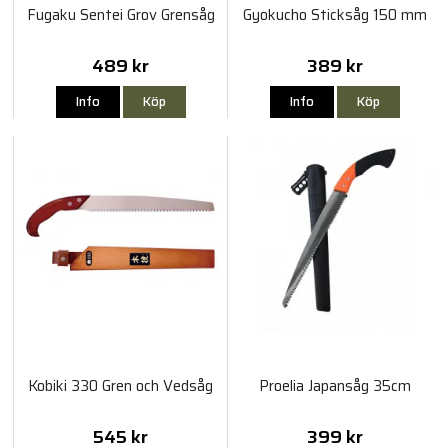
Fugaku Sentei Grov Grensåg
Gyokucho Sticksåg 150 mm
489 kr
389 kr
Info
Köp
Info
Köp
Kobiki 330 Gren och Vedsåg
Proelia Japansåg 35cm
545 kr
399 kr