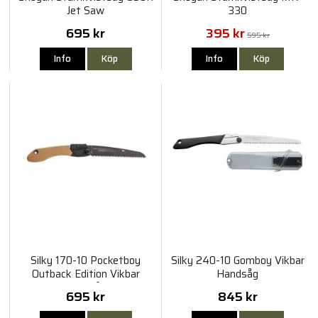
Jet Saw
330
695 kr
395 kr
595 kr
Info
Köp
Info
Köp
Silky 170-10 Pocketboy
Silky 240-10 Gomboy Vikbar
Outback Edition Vikbar
Handsåg
Handsåg
695 kr
845 kr