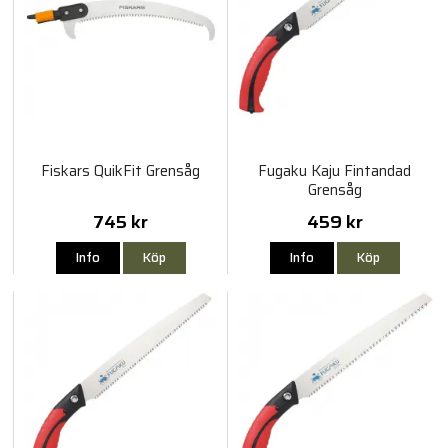
Fiskars QuikFit Grensåg
Fugaku Kaju Fintandad
Grensåg
745 kr
459 kr
Info
Köp
Info
Köp