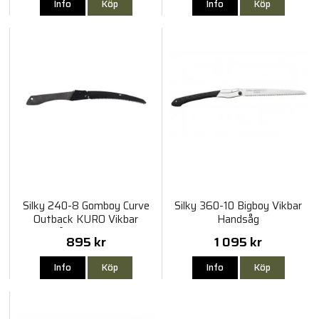
Info
Köp
Info
Köp
Silky 240-8 Gomboy Curve
Silky 360-10 Bigboy Vikbar
Outback KURO Vikbar
Handsåg
Handsåg Limited Edition
895 kr
1 095 kr
Info
Köp
Info
Köp