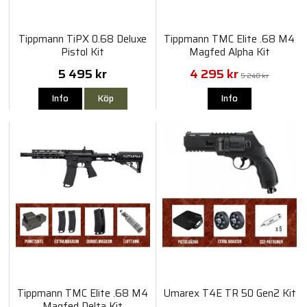
Tippmann TiPX 0.68 Deluxe
Tippmann TMC Elite .68 M4
Pistol Kit
Magfed Alpha Kit
5 495 kr
4 295 kr
5 240 kr
Info
Köp
Info
Tippmann TMC Elite .68 M4
Umarex T4E TR 50 Gen2 Kit
Magfed Delta Kit