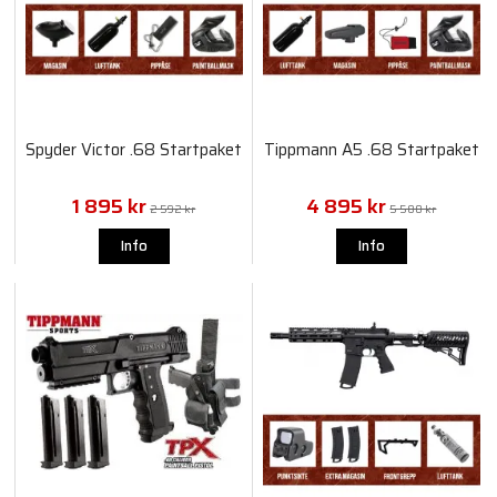
Spyder Victor .68 Startpaket
Tippmann A5 .68 Startpaket
1 895 kr
4 895 kr
2 592 kr
5 580 kr
Info
Info