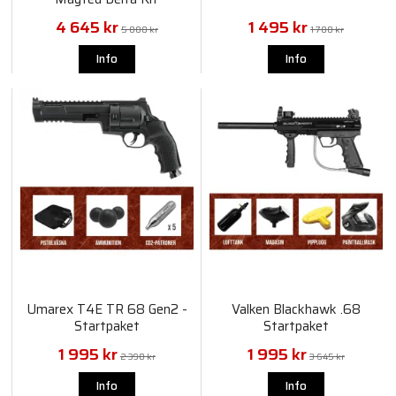
4 645 kr
1 495 kr
5 800 kr
1 780 kr
Info
Info
Umarex T4E TR 68 Gen2 -
Valken Blackhawk .68
Startpaket
Startpaket
1 995 kr
1 995 kr
2 390 kr
3 645 kr
Info
Info