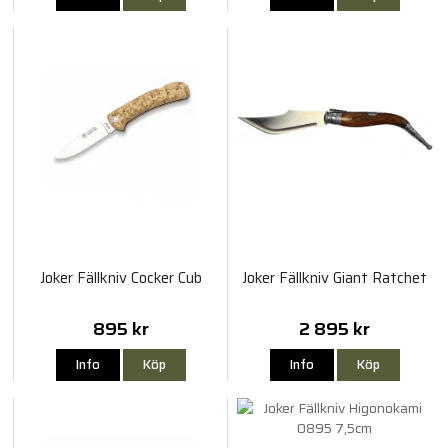
Joker Fällkniv Cocker Cub
Joker Fällkniv Giant Ratchet
895 kr
2 895 kr
Info
Köp
Info
Köp