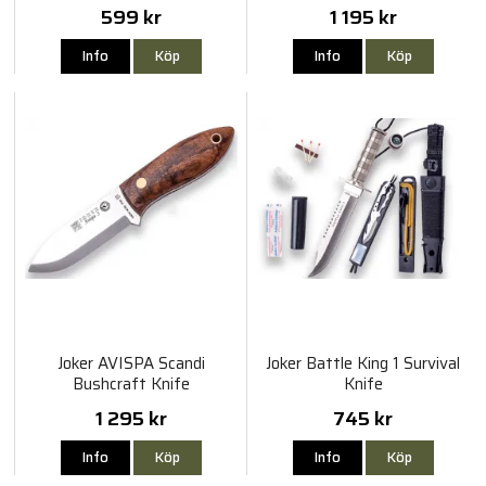
599 kr
1 195 kr
Info
Köp
Info
Köp
Joker AVISPA Scandi
Joker Battle King 1 Survival
Bushcraft Knife
Knife
1 295 kr
745 kr
Info
Köp
Info
Köp