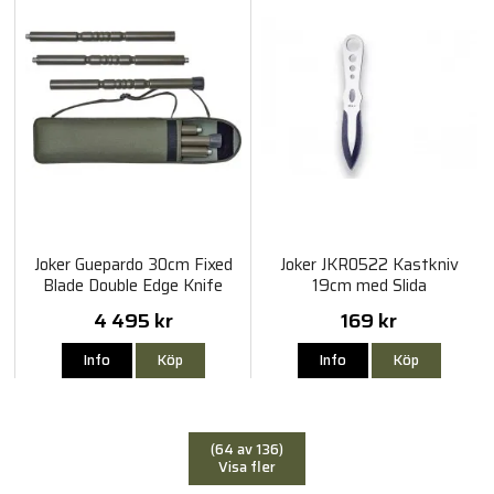
Joker Guepardo 30cm Fixed
Joker JKR0522 Kastkniv
Blade Double Edge Knife
19cm med Slida
with Aluminium Pole
4 495 kr
169 kr
Info
Köp
Info
Köp
(64 av 136)
Visa fler