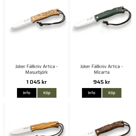
Joker Fällkniv Artica -
Joker Fällkniv Artica -
Masurbjörk
Micarta
1 045 kr
945 kr
Info
Köp
Info
Köp