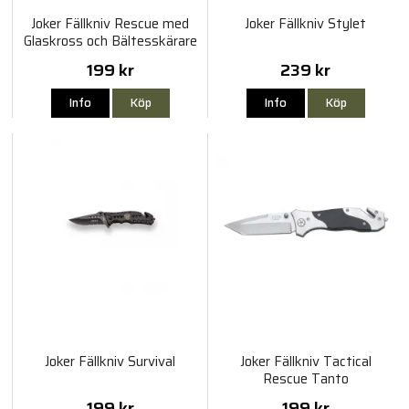
Joker Fällkniv Rescue med
Joker Fällkniv Stylet
Glaskross och Bältesskärare
199 kr
239 kr
Info
Köp
Info
Köp
Joker Fällkniv Survival
Joker Fällkniv Tactical
Rescue Tanto
199 kr
199 kr