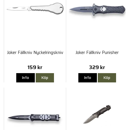
Joker Fällkniv Nyckelringskniv
Joker Fällkniv Punisher
159 kr
329 kr
Info
Köp
Info
Köp