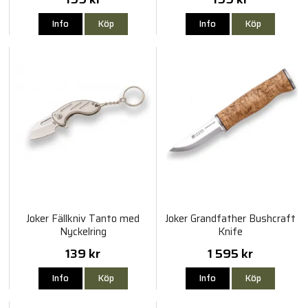
Info
Köp
Info
Köp
Joker Fällkniv Tanto med
Joker Grandfather Bushcraft
Nyckelring
Knife
139 kr
1 595 kr
Info
Köp
Info
Köp