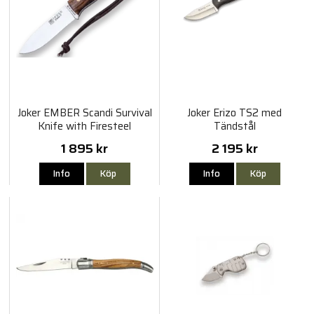
Joker EMBER Scandi Survival
Joker Erizo TS2 med
Knife with Firesteel
Tändstål
1 895 kr
2 195 kr
Info
Köp
Info
Köp