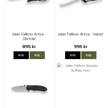
Joker Fällkniv Artica -
Joker Fällkniv Artica - Valnöt
Olivträd
895 kr
995 kr
Info
Köp
Info
Köp