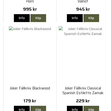
Horn
Valnöt
995 kr
945 kr
Info
Köp
Info
Köp
Joker Fällkniv Blackwood
Joker Fällkniv Classical
Spanish Estiletto Zamak
179 kr
229 kr
Info
Köp
Info
Köp