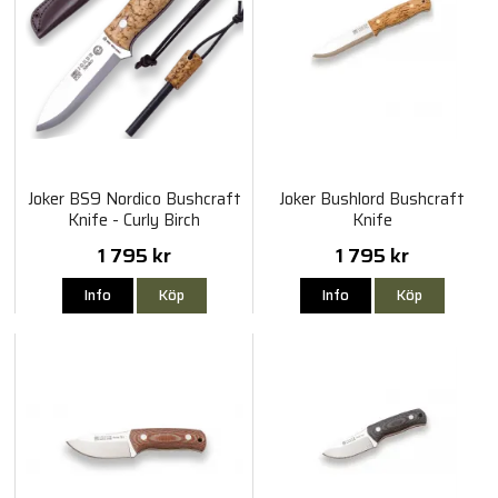
Joker BS9 Nordico Bushcraft
Joker Bushlord Bushcraft
Knife - Curly Birch
Knife
1 795 kr
1 795 kr
Info
Köp
Info
Köp