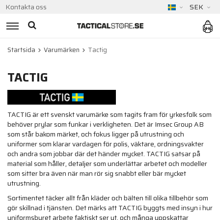
Kontakta oss
SEK
Startsida
Varumärken
Tactig
TACTIG
TACTIG är ett svenskt varumärke som tagits fram för yrkesfolk som
behöver prylar som funkar i verkligheten. Det är Imsec Group AB
som står bakom märket, och fokus ligger på utrustning och
uniformer som klarar vardagen för polis, väktare, ordningsvakter
och andra som jobbar där det händer mycket. TACTIG satsar på
material som håller, detaljer som underlättar arbetet och modeller
som sitter bra även när man rör sig snabbt eller bär mycket
utrustning.
Sortimentet täcker allt från kläder och bälten till olika tillbehör som
gör skillnad i tjänsten. Det märks att TACTIG byggts med insyn i hur
uniformsburet arbete faktiskt ser ut, och många uppskattar