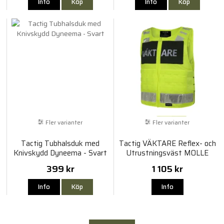
Info
Köp
Info
Köp
Fler varianter
Fler varianter
Tactig Tubhalsduk med
Tactig VÄKTARE Reflex- och
Knivskydd Dyneema - Svart
Utrustningsväst MOLLE
399 kr
1 105 kr
Info
Köp
Info