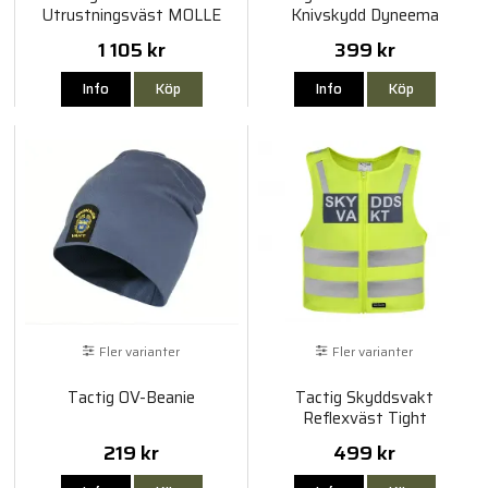
Utrustningsväst MOLLE
Knivskydd Dyneema
1 105 kr
399 kr
Info
Köp
Info
Köp
Fler varianter
Fler varianter
Tactig OV-Beanie
Tactig Skyddsvakt
Reflexväst Tight
219 kr
499 kr