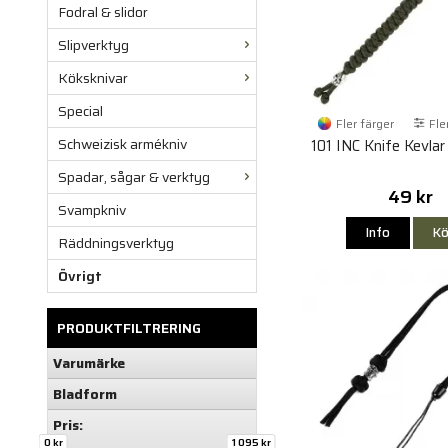
Fodral & slidor
Slipverktyg
Köksknivar
Special
Fler färger
Fle
Schweizisk armékniv
101 INC Knife Kevlar
Spadar, sågar & verktyg
49 kr
Svampkniv
Info
Kö
Räddningsverktyg
Övrigt
PRODUKTFILTRERING
Varumärke
Bladform
Pris:
0 kr
1 095 kr