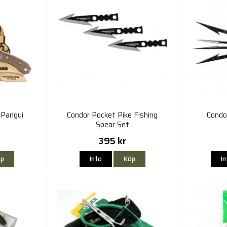
 Pangui
Condor Pocket Pike Fishing
Condo
Spear Set
395 kr
p
Info
Köp
I