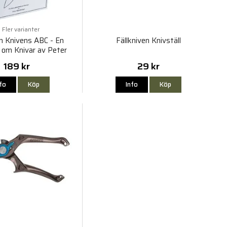
Fler varianter
en Knivens ABC - En
Fällkniven Knivställ
 om Knivar av Peter
Hjortberger
189 kr
29 kr
nfo
Köp
Info
Köp