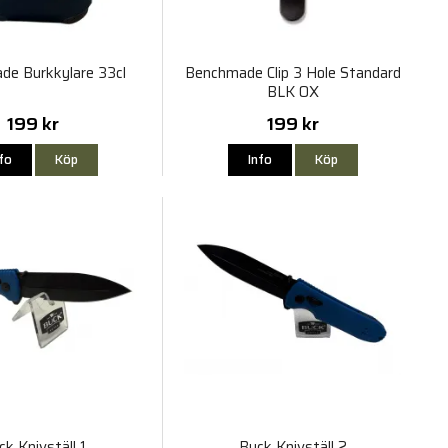
e Burkkylare 33cl
Benchmade Clip 3 Hole Standard
BLK OX
199 kr
199 kr
nfo
Köp
Info
Köp
ck Knivställ 1
Buck Knivställ 2