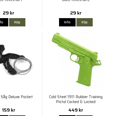
29 kr
29 kr
nfo
Köp
Info
Köp
 Såg Deluxe Pocket
Cold Steel 1911 Rubber Training
Pistol Cocked & Locked
159 kr
449 kr