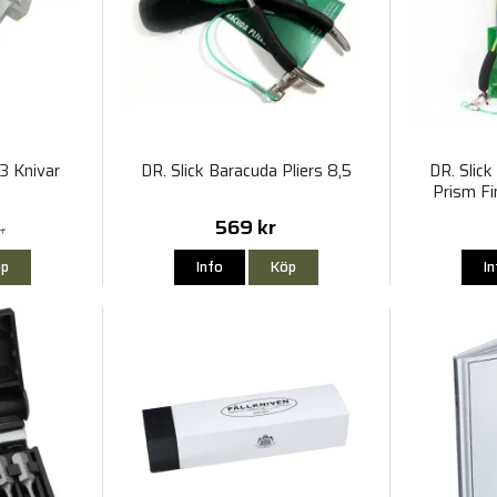
3 Knivar
DR. Slick Baracuda Pliers 8,5
DR. Slick
Prism Fi
569 kr
r
p
Info
Köp
I