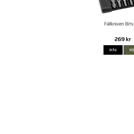
Fällkniven Bits
269 kr
Info
Kö