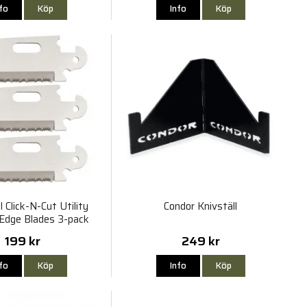
nfo
Köp
Info
Köp
l Click-N-Cut Utility
Condor Knivställ
 Edge Blades 3-pack
199 kr
249 kr
nfo
Köp
Info
Köp