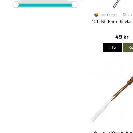
Fler färger
Fle
101 INC Knife Kevlar
49 kr
Info
Kö
Bestech Knives Be