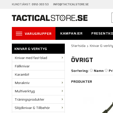
KUNDTJÄNST:
0912-303 53 INFO@TACTICALSTORE.SE
KAMPANJER
PRESENTK
VARUGRUPPER
Startsida
Knivar & verkt
KNIVAR & VERKTYG
Knivar med fast blad
ÖVRIGT
Fällknivar
Sortering:
Namn
Pr
Karambit
PRODUKTER
Morakniv
Multiverktyg
Träningsprodukter
Slöjdknivar & Tillbehör