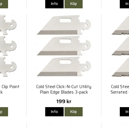
p
Info
Köp
I
 Clip Point
Cold Steel Click-N-Cut Utility
Cold Stee
ck
Plain Edge Blades 3-pack
Serrated
199 kr
p
Info
Köp
I