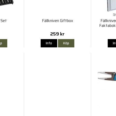
 Set
Fällkniven Giftbox
Fällkniv
Faktabok
259 kr
p
Info
Köp
I