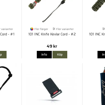
r varianter
Fler färger
Fler varianter
 Cord - #1
101 INC Knife Kevlar Cord - #2
101 INC Kn
49 kr
p
Info
Köp
I