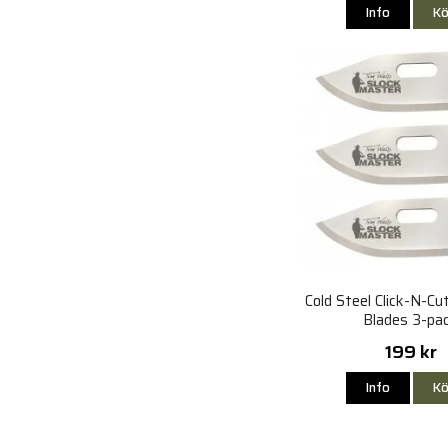
Info
Kö
Cold Steel Click-N-Cut
Blades 3-pa
199 kr
Info
Kö