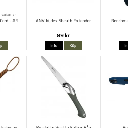
r varianter
 Cord - #5
ANV Kydex Sheath Extender
Benchmad
89 kr
p
Info
Köp
I
stechman
Brusletto Vestlia Fällbar Såg
Bu