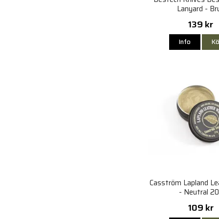
Lanyard - Br
139 kr
Info
Kö
Casström Lapland L
- Neutral 2
109 kr