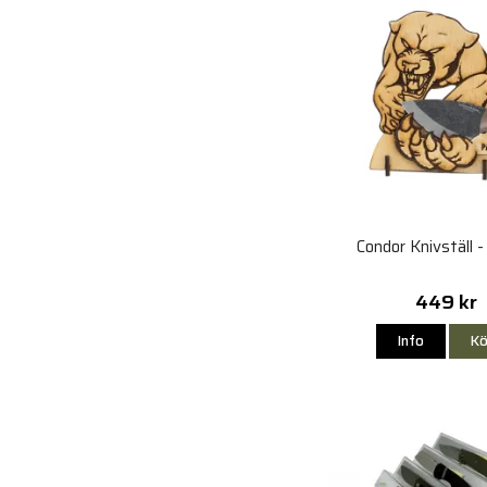
Condor Knivställ -
449 kr
Info
Kö