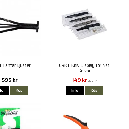
r Tantar Ljuster
CRKT Kniv Display för 4st
Knivar
595 kr
149 kr
299 kr
nfo
Köp
Info
Köp