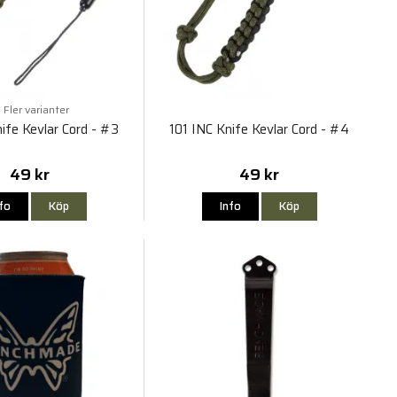
Fler varianter
ife Kevlar Cord - #3
101 INC Knife Kevlar Cord - #4
49 kr
49 kr
nfo
Köp
Info
Köp