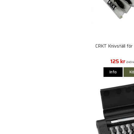
CRKT Knivställ för 
125 kr
249 k
Info
Kö