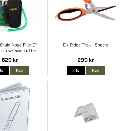
 Chain Nose Plier 6''
Elk Ridge Trek - Shears
nish w/ Side Cutter
629 kr
299 kr
nfo
Köp
Info
Köp