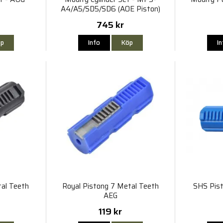
A4/A5/SD5/SD6 (AOE Piston)
745 kr
p
Info
Köp
I
tal Teeth
Royal Pistong 7 Metal Teeth
SHS Pist
AEG
119 kr