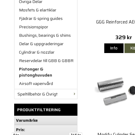
Övriga Delar
Mosfets & elartiklar
Fjädrar & spring guides
G&G Reinforced AE
Precisionspipor
Bushings, bearings & shims
329 kr
Delar & uppgraderingar
Info
Kö
Cylindrar & nozzlar
Reservdelar till GBB & GBBR
Pistonger &
pistonghuvuden
Airsoft vapenvård
Speltillbehör & Övrigt
PRODUKTFILTRERING
Varumärke
Pris:
Modify Cylinder S
0 kr
745 kr