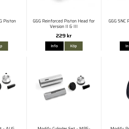
G Piston
G&G Reinforced Piston Head for
G&G SNC R
Version II & III
229 kr
p
Info
Köp
I
et - AUG
Modify Cylinder Set - MP5-
Modify P