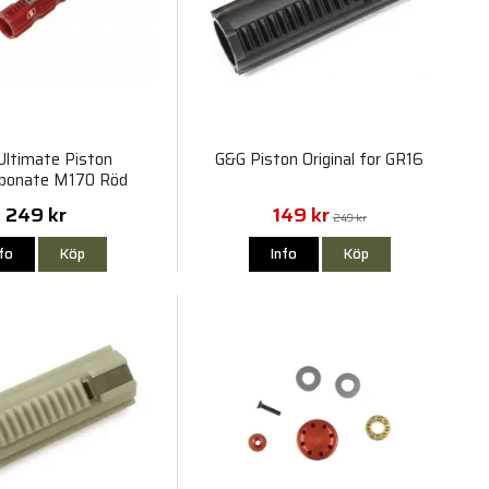
Ultimate Piston
G&G Piston Original for GR16
rbonate M170 Röd
249 kr
149 kr
249 kr
nfo
Köp
Info
Köp