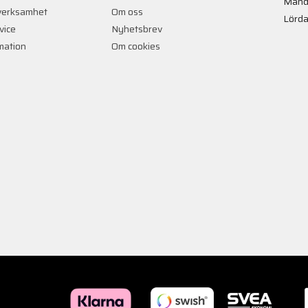
Månd
verksamhet
Om oss
Lörda
vice
Nyhetsbrev
rmation
Om cookies