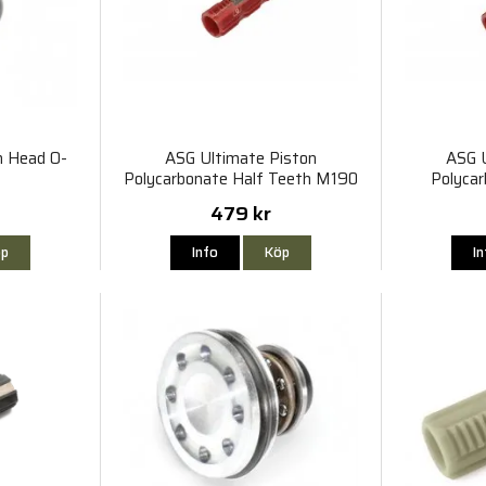
n Head O-
ASG Ultimate Piston
ASG 
Polycarbonate Half Teeth M190
Polyca
Röd
479 kr
p
Info
Köp
I