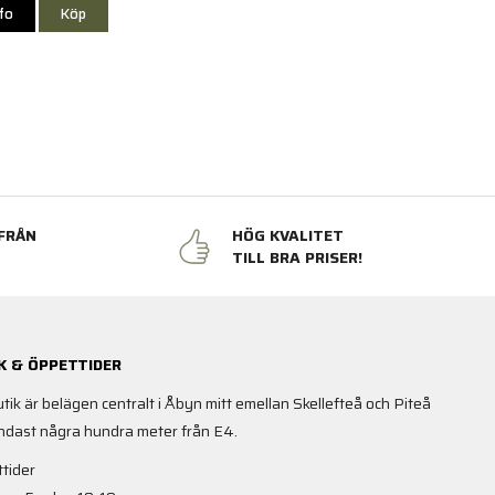
nfo
Köp
FRÅN
HÖG KVALITET
N
TILL BRA PRISER!
K & ÖPPETTIDER
utik är belägen centralt i Åbyn mitt emellan Skellefteå och Piteå
ndast några hundra meter från E4.
tider