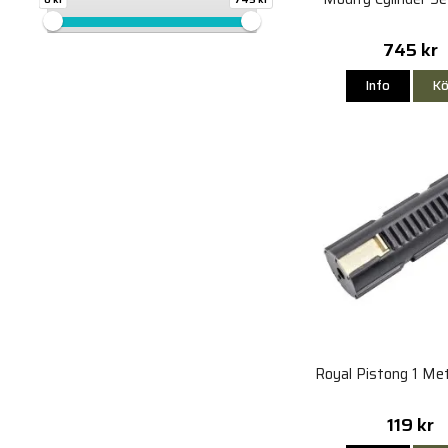
745 kr
Info
Kö
Royal Pistong 1 Me
119 kr