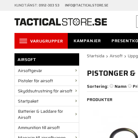
KUNDTJÄNST:
0912-303 53 INFO@TACTICALSTORE.SE
KAMPANJER
PRESENTK
VARUGRUPPER
Startsida
Airsoft
Uppg
AIRSOFT
Airsoftgevär
PISTONGER &
Pistoler för airsoft
Sortering:
Namn
Pr
Skyddsutrustning för airsoft
PRODUKTER
Startpaket
Batterier & Laddare för
Airsoft
Ammunition till airsoft
Magasin till airsoftvapen