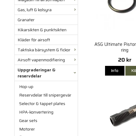
Gas, luft & kolsyra
Granater
Kikarsikten & punktsikten
Kläder för airsoft
ASG Ultimate Pisto
ring
Taktiska bärsystem & fickor
20 kr
Airsoft vapenmodifiering
Uppgraderingar &
Info
Kö
reservdelar
Hop-up
Reservdelar till snipergevär
Selector & tappet plates
HPA-konvertering
Gear sets
Motorer