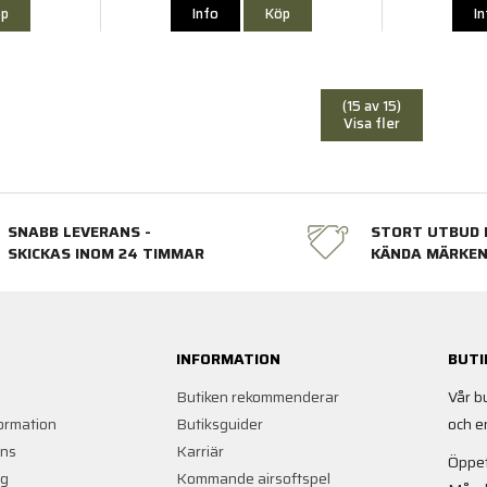
p
Info
Köp
I
(15 av 15)
Visa fler
SNABB LEVERANS -
STORT UTBUD 
SKICKAS INOM 24 TIMMAR
KÄNDA MÄRKE
INFORMATION
BUTI
Butiken rekommenderar
Vår b
ormation
Butiksguider
och e
ans
Karriär
Öppet
ng
Kommande airsoftspel