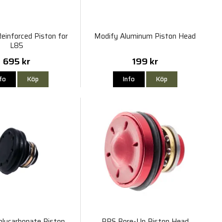
einforced Piston for
Modify Aluminum Piston Head
L85
695 kr
199 kr
nfo
Köp
Info
Köp
olycarbonate Piston
PPS Bore-Up Piston Head