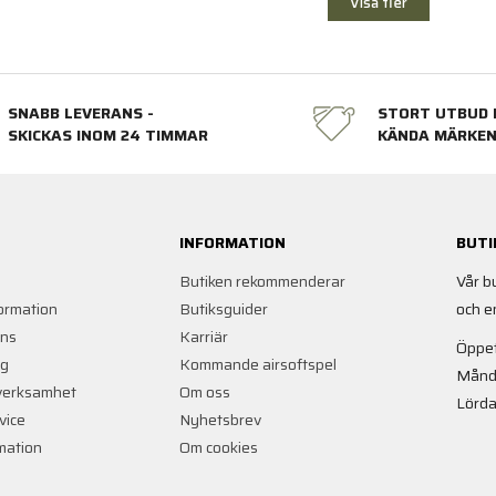
Visa fler
SNABB LEVERANS -
STORT UTBUD 
SKICKAS INOM 24 TIMMAR
KÄNDA MÄRKE
INFORMATION
BUTI
Butiken rekommenderar
Vår b
ormation
Butiksguider
och e
ans
Karriär
Öppet
ng
Kommande airsoftspel
Månd
verksamhet
Om oss
Lörda
vice
Nyhetsbrev
rmation
Om cookies