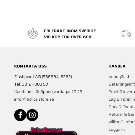
FRI FRAKT INOM SVERIGE
VID KÖP FÖR ÖVER 600:-
KONTAKTA OSS
HANDLA
Flashpoint AB (556894-6262)
Kundtjänst
Tel. 0912 - 303 53
Betalningsinf
Kundtjänst är öppen vardagar 10-18
Frakt & lever
info@tacticalstore.se
Lag & Föreni
Park & Event
Returer & Ser
Villkor & Info
Logga in