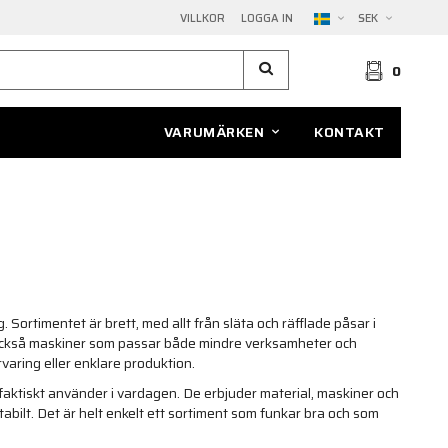
VILLKOR
LOGGA IN
SEK
0
VARUMÄRKEN
KONTAKT
ortimentet är brett, med allt från släta och räfflade påsar i
inns också maskiner som passar både mindre verksamheter och
varing eller enklare produktion.
faktiskt använder i vardagen. De erbjuder material, maskiner och
tabilt. Det är helt enkelt ett sortiment som funkar bra och som