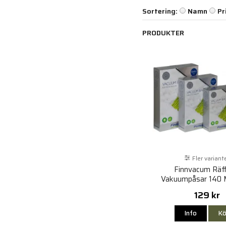
Sortering:
Namn
Pr
PRODUKTER
Fler variant
Finnvacum Räff
Vakuumpåsar 140 
129 kr
Info
Kö