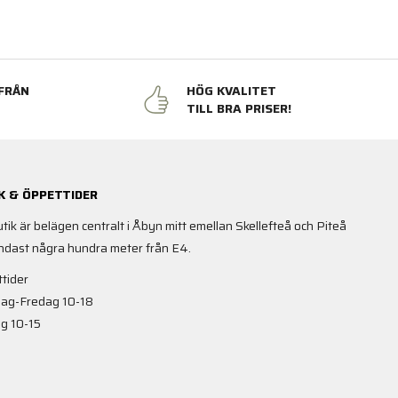
FRÅN
HÖG KVALITET
N
TILL BRA PRISER!
K & ÖPPETTIDER
utik är belägen centralt i Åbyn mitt emellan Skellefteå och Piteå
ndast några hundra meter från E4.
tider
ag-Fredag 10-18
g 10-15