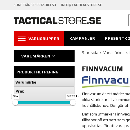
KUNDTJÄNST:
0912-303 53 INFO@TACTICALSTORE.SE
KAMPANJER
PRESENTK
VARUGRUPPER
Startsida
Varumärken
VARUMÄRKEN
FINNVACUM
PRODUKTFILTRERING
Varumärke
Pris:
Finnvacum är ett märke man
0 kr
5 895 kr
olika storlekar till alumin
hushållsbehov. Det gör att
Det som utmärker Finnvacum
tillbehör på ett sätt som g
uppskattas för att vara pra