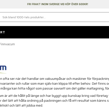
FRI FRAKT INOM SVERIGE VID KÖP ÖVER 600KR!
ORT
Finnvacum
 ofta ser när det handlar om vakuumpåsar och maskiner för förpackning. S
iumvarianter och rullar som man själv kan klippa till efter behov. Det f
 många kan hitta något som passar oavsett om det gäller matlagning, för
 är att de hållit på länge och har byggt upp kunskap kring vad företag 
ör det lätt att hålla ordning på packningen och få ett resultat som känns s
ktiskt och lätt att jobba med.