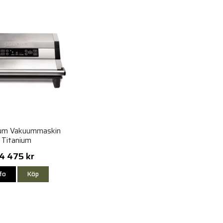
cum Vakuummaskin
Titanium
4 475 kr
nfo
Köp