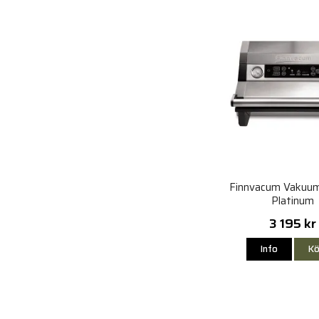
Finnvacum Vakuu
Platinum
3 195 kr
Info
Kö