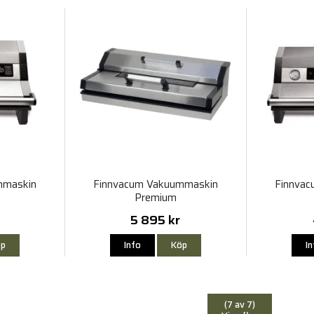
mmaskin
Finnvacum Vakuummaskin
Finnva
Premium
5 895 kr
p
Info
Köp
I
(7 av 7)