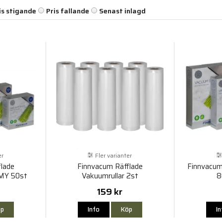
is stigande
Pris fallande
Senast inlagd
er
Fler varianter
lade
Finnvacum Räfflade
Finnvacum
MY 50st
Vakuumrullar 2st
8
159 kr
p
Info
Köp
I