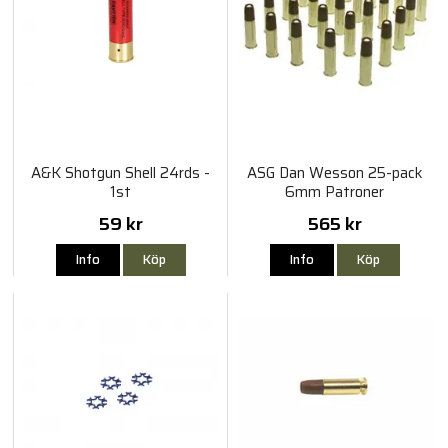
A&K Shotgun Shell 24rds -
ASG Dan Wesson 25-pack
1st
6mm Patroner
59 kr
565 kr
Info
Köp
Info
Köp