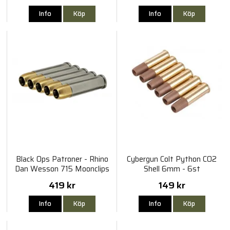
Info
Köp
Info
Köp
Black Ops Patroner - Rhino
Cybergun Colt Python CO2
Dan Wesson 715 Moonclips
Shell 6mm - 6st
CO2 6mm 6st
419 kr
149 kr
Info
Köp
Info
Köp