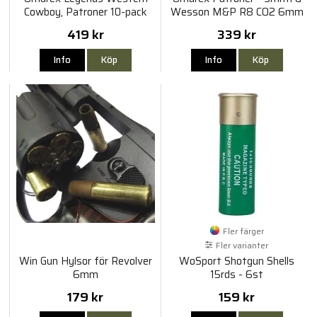
Cowboy, Patroner 10-pack
Wesson M&P R8 CO2 6mm
6mm
8st
419 kr
339 kr
Info
Köp
Info
Köp
Fler färger
Fler varianter
Win Gun Hylsor för Revolver
WoSport Shotgun Shells
6mm
15rds - 6st
179 kr
159 kr