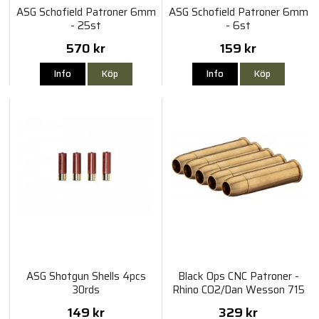
ASG Schofield Patroner 6mm
ASG Schofield Patroner 6mm
- 25st
- 6st
570 kr
159 kr
Info
Köp
Info
Köp
ASG Shotgun Shells 4pcs
Black Ops CNC Patroner -
30rds
Rhino CO2/Dan Wesson 715
CO2 6mm 6st
149 kr
329 kr