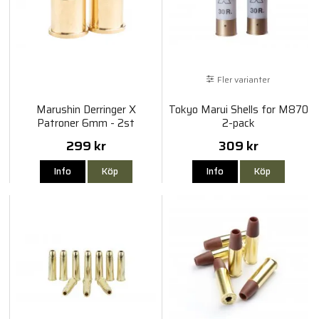
Fler varianter
Marushin Derringer X
Tokyo Marui Shells for M870
Patroner 6mm - 2st
2-pack
299 kr
309 kr
Info
Köp
Info
Köp