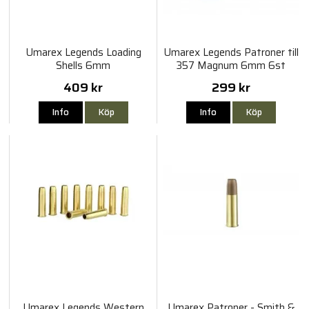
Umarex Legends Loading
Umarex Legends Patroner till
Shells 6mm
357 Magnum 6mm 6st
409 kr
299 kr
Info
Köp
Info
Köp
Umarex Legends Western
Umarex Patroner - Smith &