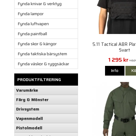
Fynda knivar & verktyg
Fynda lampor
Fynda luftvapen
Fynda paintball
Fynda skor & kängor
5.11 Tactical ABR Plat
Svart
Fynda taktiska bärsystem
1 295 kr
1 82
Fynda väskor & ryggsäckar
Info
Kö
PRODUKTFILTRERING
Varumärke
Färg & Mönster
Drivsystem
Vapenmodell
Pistolmodell