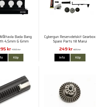
Måltavla Bada Bang
Cybergun Reservdelskit Gearbox
oth 4,5mm & 6mm
Spare Parts till Marui
295 kr
249 kr
1 995 kr
495 kr
nfo
Köp
Info
Köp