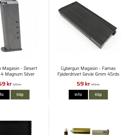
n Magasin - Desert
Cybergun Magasin - Famas
44 Magnum Silver
Fjäderdrivet Gevär 6mm 45rds
driven Pistol 6mm
59 kr
59 kr
129 kr
129 kr
nfo
Köp
Info
Köp