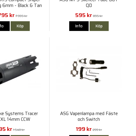
ng 6mm - Black & Tan
QD
795 kr
595 kr
7 995 kr
895 kr
nfo
Köp
Info
Köp
ike Systems Tracer
ASG Vapenlampa med Fäste
-XL 14mm CCW
och Switch
95 kr
199 kr
1 540 kr
299 kr