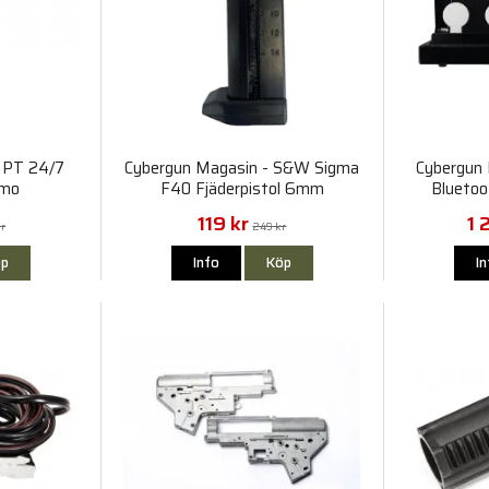
 PT 24/7
Cybergun Magasin - S&W Sigma
Cybergun 
mo
F40 Fjäderpistol 6mm
Blueto
119 kr
1 
kr
249 kr
p
Info
Köp
I