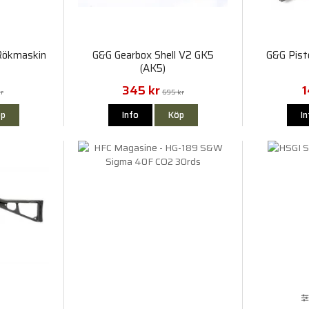
 Rökmaskin
G&G Gearbox Shell V2 GK5
G&G Pisto
(AK5)
345 kr
1
kr
695 kr
p
Info
Köp
I