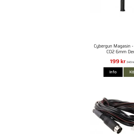
Cybergun Magasin -
CO2 6mm De
199 kr
349 
Info
Kö