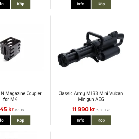
nfo
Köp
Info
Köp
N Magazine Coupler
Classic Army M133 Mini Vulcan
for M4
Minigun AEG
45 kr
11 990 kr
495 kr
19 990 kr
nfo
Köp
Info
Köp