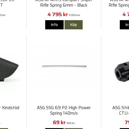
ET
Rifle Spring 6mm - Black
Rifle Spri
4 795 kr
4 
5 kr
7 995 kr
Info
Köp
I
r Kindstöd
ASG SSG 69 P2 High Power
ASG Str
Spring 140m/s
CTU
69 kr
7
r
109 kr