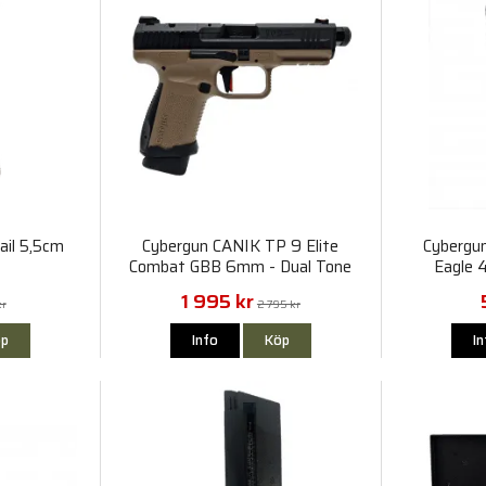
ail 5,5cm
Cybergun CANIK TP 9 Elite
Cybergu
Combat GBB 6mm - Dual Tone
Eagle 
Fjäder
1 995 kr
kr
2 795 kr
p
Info
Köp
I