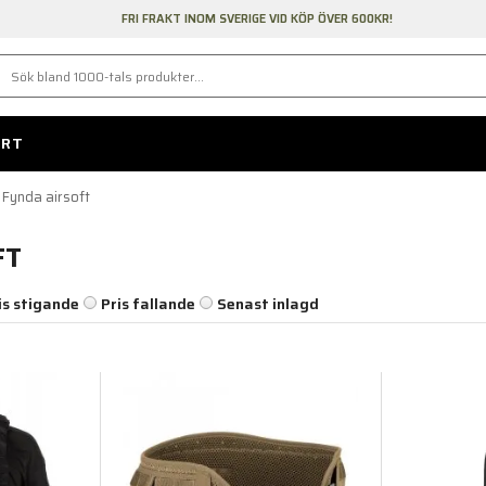
FRI FRAKT INOM SVERIGE VID KÖP ÖVER 600KR!
ORT
Fynda airsoft
FT
is stigande
Pris fallande
Senast inlagd