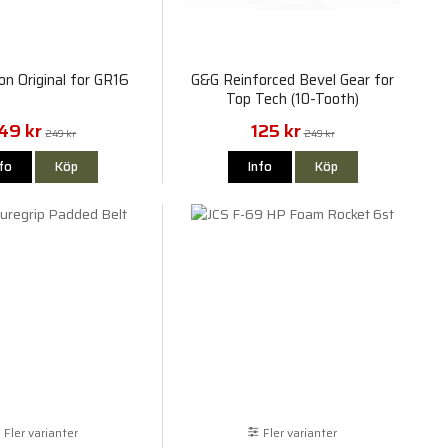
n Original for GR16
G&G Reinforced Bevel Gear for
Top Tech (10-Tooth)
49 kr
125 kr
249 kr
249 kr
nfo
Köp
Info
Köp
Fler varianter
Fler varianter