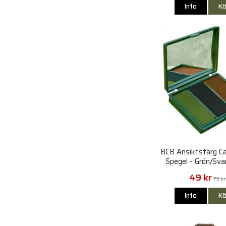
Info
Kö
BCB Ansiktsfärg 
Spegel - Grön/Sva
49 kr
79 kr
Info
Kö