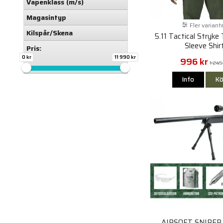
Vapenklass (m/s)
Magasintyp
Fler variant
Kilspår/Skena
5.11 Tactical Stryk
Sleeve Shir
Pris:
0 kr
11 990 kr
996 kr
1 245
Info
Kö
AIRSOFT SNIPER