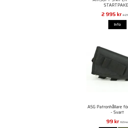
STARTPAK
2 995 kr
4 21
Info
ASG Patronhållare fö
- Svart
99 kr
169 k