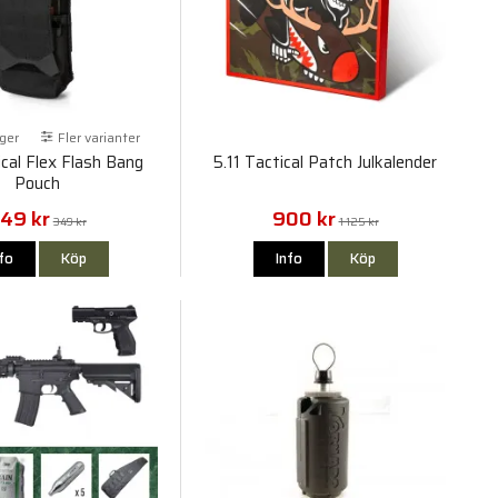
rger
Fler varianter
ical Flex Flash Bang
5.11 Tactical Patch Julkalender
Pouch
49 kr
900 kr
349 kr
1 125 kr
nfo
Köp
Info
Köp