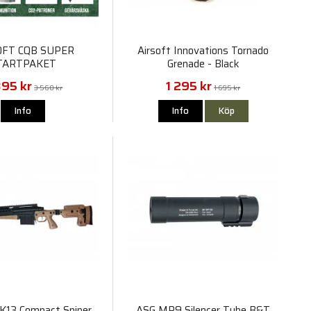
OFT CQB SUPER
Airsoft Innovations Tornado
TARTPAKET
Grenade - Black
395 kr
1 295 kr
3 560 kr
1 695 kr
Info
Info
Köp
K13 Compact Sniper
ASG MP9 Silencer Tube B&T