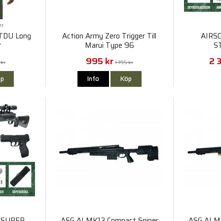
er
e TDU Long
Action Army Zero Trigger Till
AIRS
t
Marui Type 96
S
995 kr
2 
 kr
1 795 kr
p
Info
Köp
 SUPER
ASG AI MK13 Compact Sniper
ASG AI M