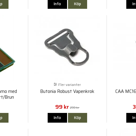
p
Info
Köp
I
Fler varianter
Camo med
Butonia Robust Vapenkrok
CAA MC16
rt/Brun
99 kr
3
299 kr
p
Info
Köp
I