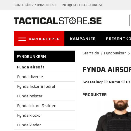
KUNDTJÄNST:
0912-303 53 INFO@TACTICALSTORE.SE
KAMPANJER
PRESENTK
VARUGRUPPER
Startsida
Fyndbunkern
FYNDBUNKERN
Fynda airsoft
FYNDA AIRSO
Fynda diverse
Sortering:
Namn
Pr
Fynda fickor & fodral
PRODUKTER
Fynda hölster
Fynda kikare & sikten
Fynda klockor
Fynda kläder