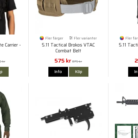
Fler färger
Fler varianter
Fler fä
e Carrier -
5.11 Tactical Brokos VTAC
5.11 Tact
Combat Belt
575 kr
2
5 kr
875 kr
p
Info
Köp
I