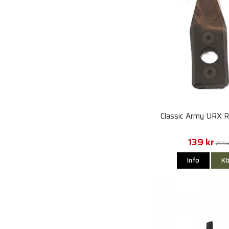
Classic Army URX R
139 kr
229 
Info
Kö