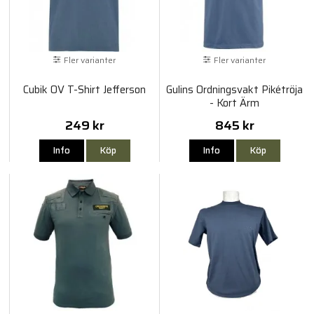
Fler varianter
Fler varianter
Cubik OV T-Shirt Jefferson
Gulins Ordningsvakt Pikétröja
- Kort Ärm
249 kr
845 kr
Info
Köp
Info
Köp