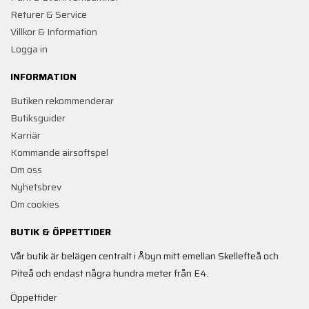
Returer & Service
Villkor & Information
Logga in
INFORMATION
Butiken rekommenderar
Butiksguider
Karriär
Kommande airsoftspel
Om oss
Nyhetsbrev
Om cookies
BUTIK & ÖPPETTIDER
Vår butik är belägen centralt i Åbyn mitt emellan Skellefteå och
Piteå och endast några hundra meter från E4.
Öppettider