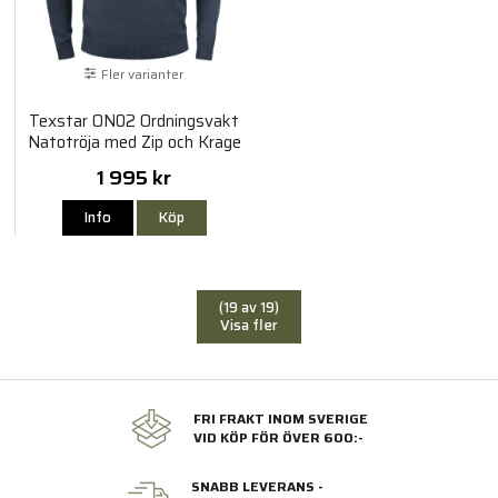
Fler varianter
Texstar ON02 Ordningsvakt
Natotröja med Zip och Krage
1 995 kr
Info
Köp
(19 av 19)
Visa fler
FRI FRAKT INOM SVERIGE
VID KÖP FÖR ÖVER 600:-
SNABB LEVERANS -