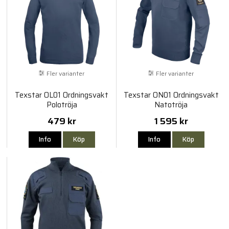
Fler varianter
Fler varianter
Texstar OL01 Ordningsvakt
Texstar ON01 Ordningsvakt
Polotröja
Natotröja
479 kr
1 595 kr
Info
Köp
Info
Köp