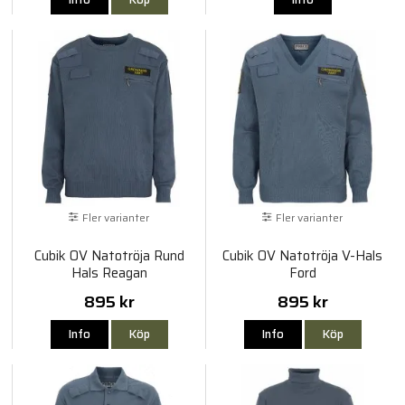
Fler varianter
Fler varianter
Cubik OV Natotröja Rund
Cubik OV Natotröja V-Hals
Hals Reagan
Ford
895 kr
895 kr
Info
Köp
Info
Köp