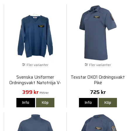
Fler varianter
Fler varianter
Svenska Uniformer
Texstar OK01 Ordningsvakt
Ordningsvakt Natotröja V-
Piké
Hals
399 kr
725 kr
795 kr
Info
Köp
Info
Köp