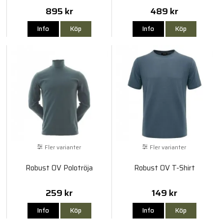
895 kr
489 kr
Info
Köp
Info
Köp
Fler varianter
Fler varianter
Robust OV Polotröja
Robust OV T-Shirt
259 kr
149 kr
Info
Köp
Info
Köp