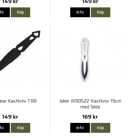
149 kr
149 kr
nfo
Köp
Info
Köp
Gear Kastkniv TR8
Joker JKR0522 Kastkniv 19cm
med Slida
149 kr
169 kr
nfo
Köp
Info
Köp