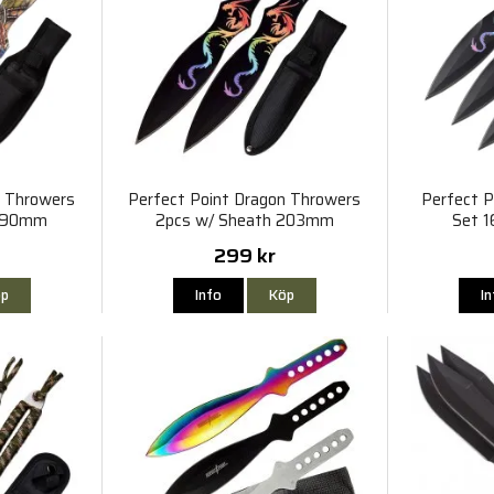
n Throwers
Perfect Point Dragon Throwers
Perfect P
 190mm
2pcs w/ Sheath 203mm
Set 
299 kr
p
Info
Köp
I