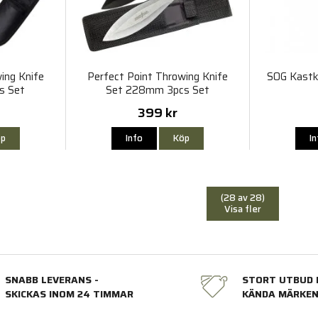
ing Knife
Perfect Point Throwing Knife
SOG Kastk
s Set
Set 228mm 3pcs Set
399 kr
p
Info
Köp
I
(28 av 28)
Visa fler
SNABB LEVERANS -
STORT UTBUD 
SKICKAS INOM 24 TIMMAR
KÄNDA MÄRKE