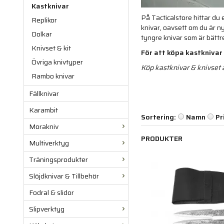
Kastknivar
På Tacticalstore hittar du
Replikor
knivar, oavsett om du är ny
Dolkar
tyngre knivar som är bättr
Knivset & kit
För att köpa kastknivar
Övriga knivtyper
Köp kastknivar & knivset a
Rambo knivar
Fällknivar
Karambit
Sortering:
Namn
Pr
Morakniv
PRODUKTER
Multiverktyg
Träningsprodukter
Slöjdknivar & Tillbehör
Fodral & slidor
Slipverktyg