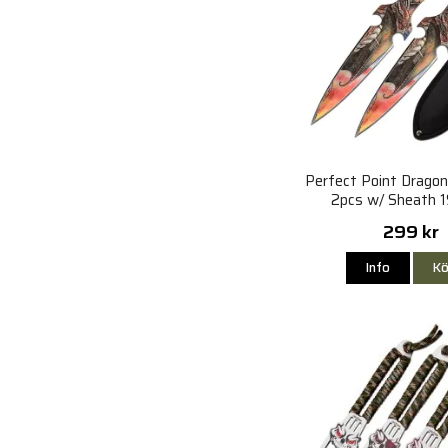
Perfect Point Drago
2pcs w/ Sheath
299 kr
Info
Kö