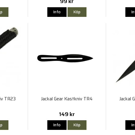
99 kr
p
Info
Köp
I
niv TR23
Jackal Gear Kastkniv TR4
Jackal 
149 kr
p
Info
Köp
I