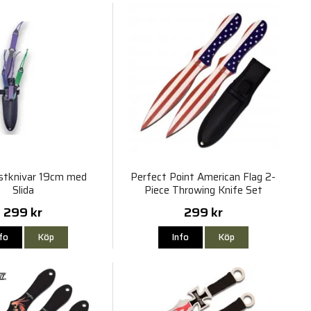
astknivar 19cm med
Perfect Point American Flag 2-
Slida
Piece Throwing Knife Set
203mm
299 kr
299 kr
nfo
Köp
Info
Köp