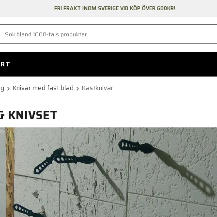
FRI FRAKT INOM SVERIGE VID KÖP ÖVER 600KR!
ORT
yg
Knivar med fast blad
Kastknivar
& KNIVSET