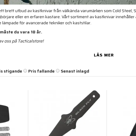
 ett brett utbud av kastknivar från välkända varumärken som Cold Steel, S
börjare eller en erfaren kastare. Vårt sortiment av kastknivar innehåller al
e lämpade för avancerade tekniker och kaststilar.
 måste du vara 18 år.
v oss på Tacticalstore!
LÄS MER
is stigande
Pris fallande
Senast inlagd