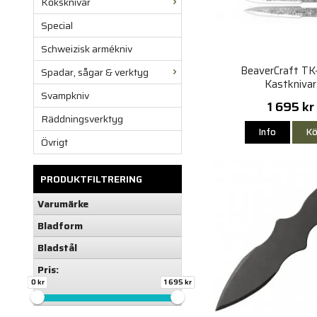
Köksknivar
Special
Schweizisk armékniv
BeaverCraft TK
Spadar, sågar & verktyg
Kastknivar
Svampkniv
1 695 kr
Räddningsverktyg
Info
Kö
Övrigt
PRODUKTFILTRERING
Varumärke
Bladform
Bladstål
Pris:
0 kr
1 695 kr