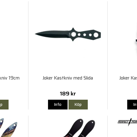
kniv 19cm
Joker Kastkniv med Slida
Joker K
189 kr
p
Info
Köp
I