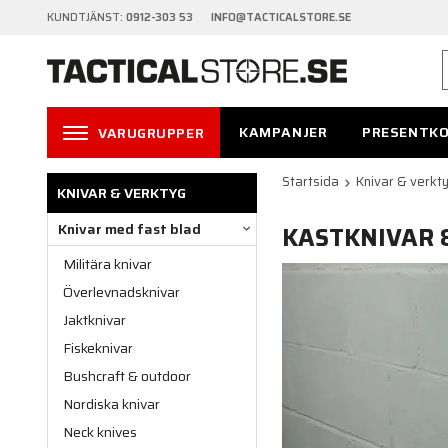
KUNDTJÄNST:
0912-303 53 INFO@TACTICALSTORE.SE
KAMPANJER
PRESENTK
VARUGRUPPER
Startsida
Knivar & verkt
KNIVAR & VERKTYG
Knivar med fast blad
KASTKNIVAR 
Militära knivar
Överlevnadsknivar
Jaktknivar
Fiskeknivar
Bushcraft & outdoor
Nordiska knivar
Neck knives