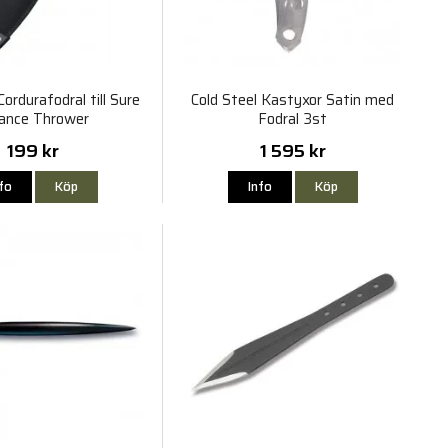
Cordurafodral till Sure
Cold Steel Kastyxor Satin med
ance Thrower
Fodral 3st
199 kr
1 595 kr
nfo
Köp
Info
Köp