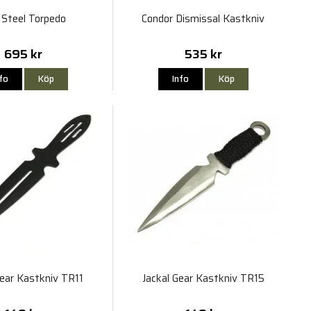
 Steel Torpedo
Condor Dismissal Kastkniv
695 kr
535 kr
nfo
Köp
Info
Köp
Gear Kastkniv TR11
Jackal Gear Kastkniv TR15