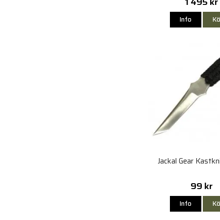
1 495 kr
Info
Kö
Jackal Gear Kastk
99 kr
Info
Kö