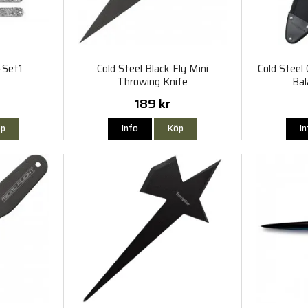
-Set1
Cold Steel Black Fly Mini
Cold Steel 
Throwing Knife
Bal
189 kr
p
Info
Köp
I