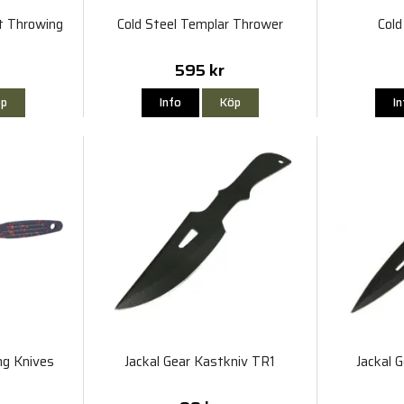
ht Throwing
Cold Steel Templar Thrower
Cold
595 kr
p
Info
Köp
I
g Knives
Jackal Gear Kastkniv TR1
Jackal 