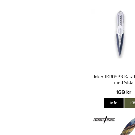
Joker JKR0523 Kast
med Slida
169 kr
Info
Kö