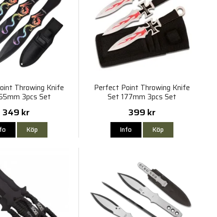
oint Throwing Knife
Perfect Point Throwing Knife
165mm 3pcs Set
Set 177mm 3pcs Set
349 kr
399 kr
nfo
Köp
Info
Köp