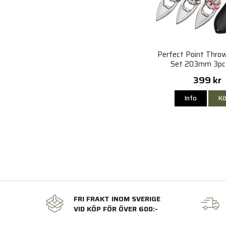
Perfect Point Throw
Set 203mm 3pc
399 kr
Info
Kö
FRI FRAKT INOM SVERIGE
VID KÖP FÖR ÖVER 600:-