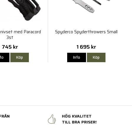
nivset med Paracord
Spyderco Spyderthrowers Small
3st
745 kr
1 695 kr
nfo
Köp
Info
Köp
FRÅN
HÖG KVALITET
N
TILL BRA PRISER!