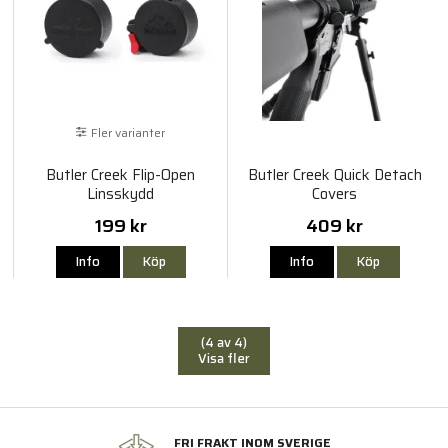
Fler varianter
Butler Creek Flip-Open
Butler Creek Quick Detach
Linsskydd
Covers
199 kr
409 kr
Info
Köp
Info
Köp
(4 av 4)
Visa fler
FRI FRAKT INOM SVERIGE