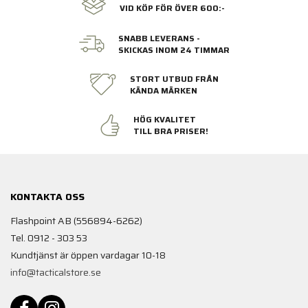
VID KÖP FÖR ÖVER 600:-
SNABB LEVERANS -
SKICKAS INOM 24 TIMMAR
STORT UTBUD FRÅN
KÄNDA MÄRKEN
HÖG KVALITET
TILL BRA PRISER!
KONTAKTA OSS
Flashpoint AB (556894-6262)
Tel. 0912 - 303 53
Kundtjänst är öppen vardagar 10-18
info@tacticalstore.se