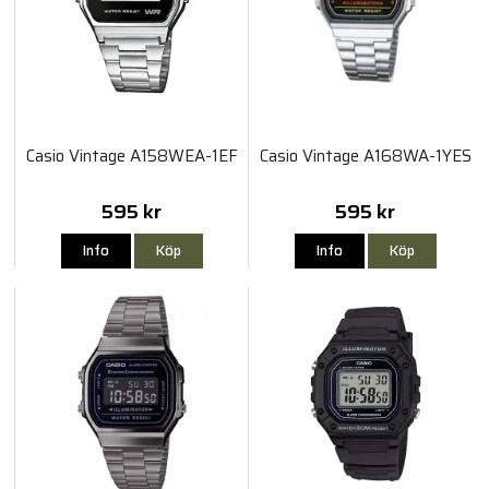
Casio Vintage A158WEA-1EF
Casio Vintage A168WA-1YES
595 kr
595 kr
Info
Köp
Info
Köp