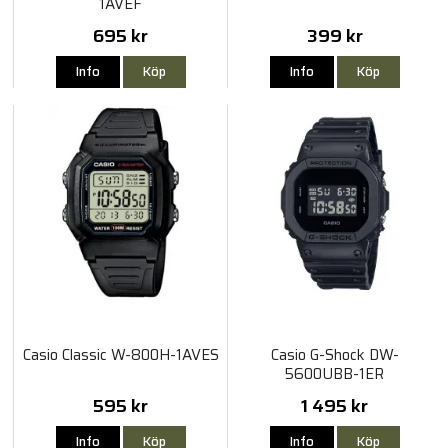
1AVEF
695 kr
399 kr
Info
Köp
Info
Köp
Casio Classic W-800H-1AVES
Casio G-Shock DW-
5600UBB-1ER
595 kr
1 495 kr
Info
Köp
Info
Köp