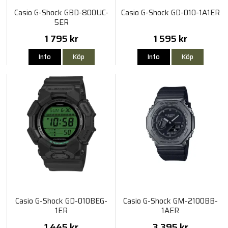
Casio G-Shock GBD-800UC-
Casio G-Shock GD-010-1A1ER
5ER
1 795 kr
1 595 kr
Info
Köp
Info
Köp
Casio G-Shock GD-010BEG-
Casio G-Shock GM-2100BB-
1ER
1AER
1 445 kr
3 395 kr