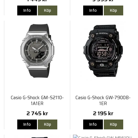
Info
Köp
Info
Köp
Casio G-Shock GM-S2110-
Casio G-Shock GW-7900B-
1A1ER
1ER
2 745 kr
2 195 kr
Info
Köp
Info
Köp