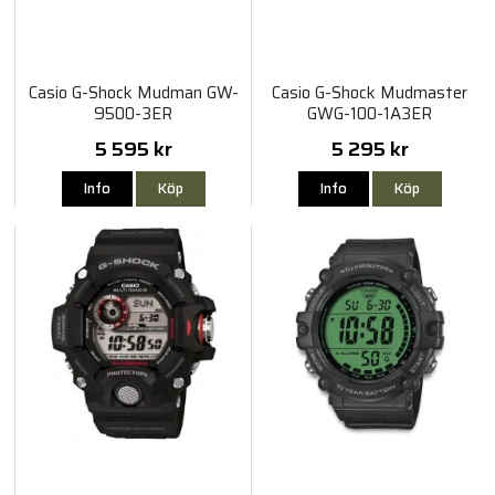
Casio G-Shock Mudman GW-
Casio G-Shock Mudmaster
9500-3ER
GWG-100-1A3ER
5 595 kr
5 295 kr
Info
Köp
Info
Köp