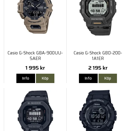
Casio G-Shock GBA-900UU-
Casio G-Shock GBD-200-
5AER
1A1ER
1 995 kr
2 195 kr
Info
Köp
Info
Köp