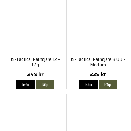
JS-Tactical Railhöjare 12 -
JS-Tactical Railhöjare 3 QD -
Låg
Medium
249 kr
229 kr
Info
Köp
Info
Köp