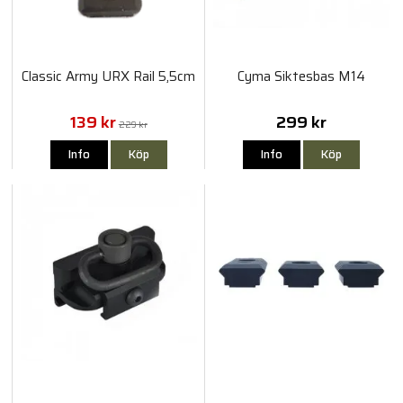
Classic Army URX Rail 5,5cm
Cyma Siktesbas M14
139 kr
299 kr
229 kr
Info
Köp
Info
Köp