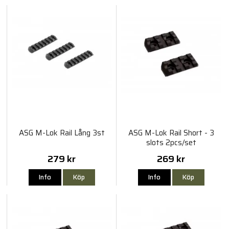
ASG M-Lok Rail Lång 3st
ASG M-Lok Rail Short - 3
slots 2pcs/set
279 kr
269 kr
Info
Köp
Info
Köp