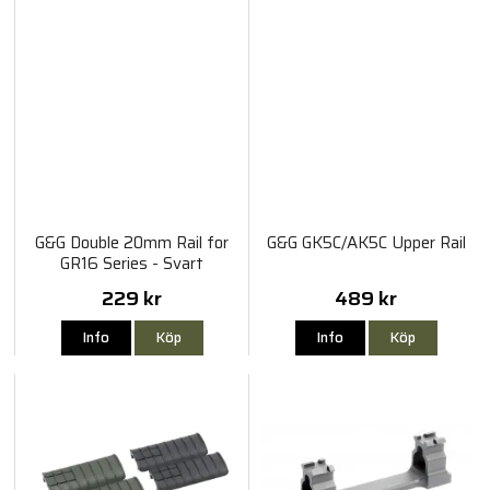
G&G Double 20mm Rail for
G&G GK5C/AK5C Upper Rail
GR16 Series - Svart
229 kr
489 kr
Info
Köp
Info
Köp