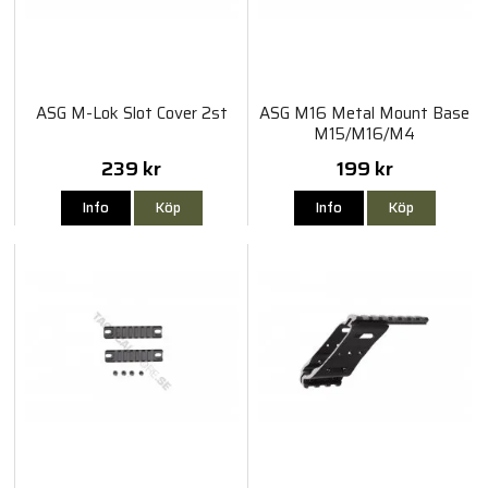
ASG M-Lok Slot Cover 2st
ASG M16 Metal Mount Base
M15/M16/M4
239 kr
199 kr
Info
Köp
Info
Köp