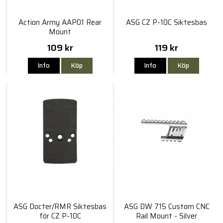
Action Army AAP01 Rear
ASG CZ P-10C Siktesbas
Mount
109 kr
119 kr
Info
Köp
Info
Köp
ASG Docter/RMR Siktesbas
ASG DW 715 Custom CNC
för CZ P-10C
Rail Mount - Silver