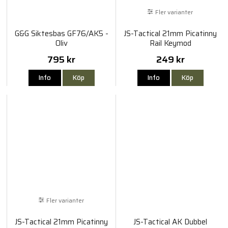
Fler varianter
G&G Siktesbas GF76/AK5 -
JS-Tactical 21mm Picatinny
Oliv
Rail Keymod
795 kr
249 kr
Info
Köp
Info
Köp
Fler varianter
JS-Tactical 21mm Picatinny
JS-Tactical AK Dubbel