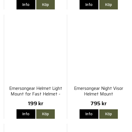
Info
Köp
Info
Köp
Emersongear Helmet Light
Emersongear Night Visor
Mount for Fast Helmet -
Helmet Mount
Svart
199 kr
795 kr
Info
Köp
Info
Köp