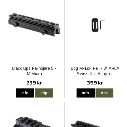
Black Ops Railhöjare 5 -
Bog M-Lok Rail - 3" ARCA
Medium
Swiss Rail Adapter
239 kr
399 kr
Info
Köp
Info
Köp