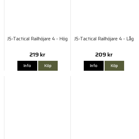
JS-Tactical Railhöjare 4 - Hög
JS-Tactical Railhöjare 4 - Låg
219 kr
209 kr
Info
Köp
Info
Köp