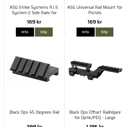
ASG Strike Systems R.I.S.
ASG Universal Rail Mount for
System 2 Side Rails for
Pistols
G36C
169 kr
169 kr
Info
Köp
Info
Köp
Black Ops 45 Degrees Rail
Black Ops Offset Railhöjare
för Optik/PEQ - Large
299 kr
1 195 kr