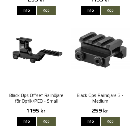
Info
Köp
Info
Köp
Black Ops Offset Railhöjare
Black Ops Railhöjare 3 -
för Optik/PEQ - Small
Medium
1 195 kr
259 kr
Info
Köp
Info
Köp