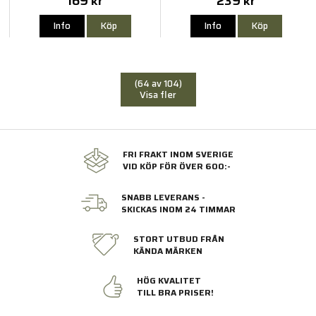
169 kr
239 kr
Info
Köp
Info
Köp
(64 av 104)
Visa fler
FRI FRAKT INOM SVERIGE
VID KÖP FÖR ÖVER 600:-
SNABB LEVERANS -
SKICKAS INOM 24 TIMMAR
STORT UTBUD FRÅN
KÄNDA MÄRKEN
HÖG KVALITET
TILL BRA PRISER!