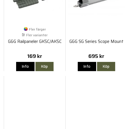
Fler färger
Fler varianter
G&G Railpaneler GK5C/AK5C
G&G SG Series Scope Mount
169 kr
695 kr
Info
Köp
Info
Köp