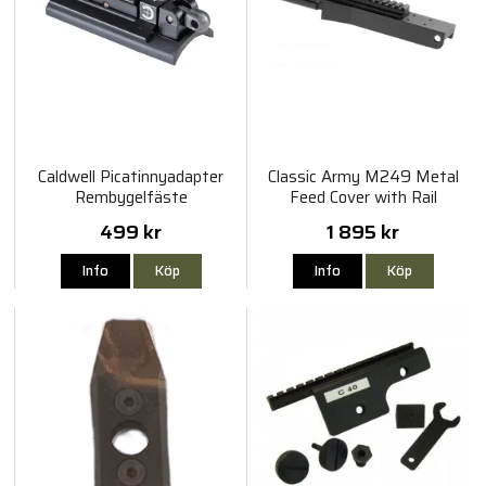
Caldwell Picatinnyadapter
Classic Army M249 Metal
Rembygelfäste
Feed Cover with Rail
499 kr
1 895 kr
Info
Köp
Info
Köp