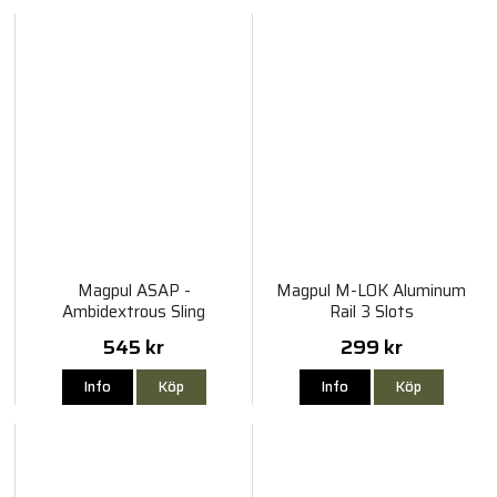
Magpul ASAP -
Magpul M-LOK Aluminum
Ambidextrous Sling
Rail 3 Slots
Attachment Point
545 kr
299 kr
Info
Köp
Info
Köp