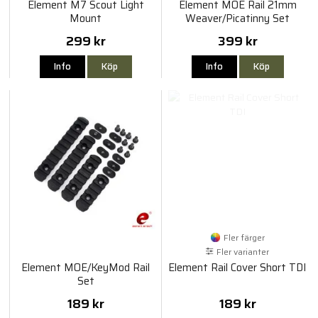
Element M7 Scout Light
Element MOE Rail 21mm
Mount
Weaver/Picatinny Set
299 kr
399 kr
Info
Köp
Info
Köp
Fler färger
Fler varianter
Element MOE/KeyMod Rail
Element Rail Cover Short TDI
Set
189 kr
189 kr