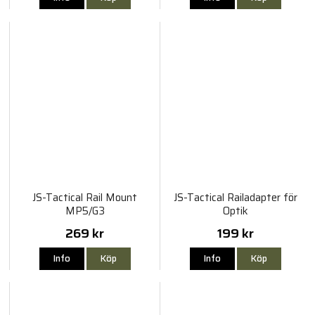
JS-Tactical Rail Mount
JS-Tactical Railadapter för
MP5/G3
Optik
269 kr
199 kr
Info
Köp
Info
Köp