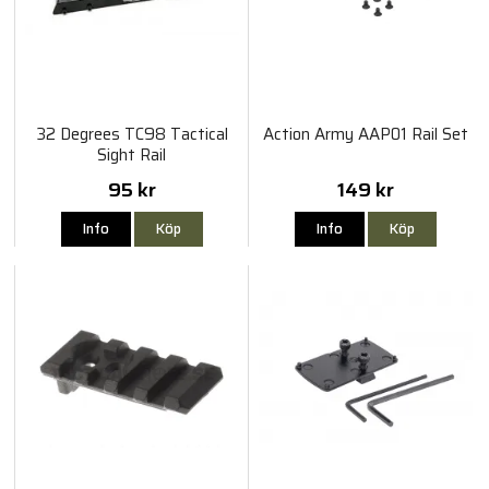
32 Degrees TC98 Tactical
Action Army AAP01 Rail Set
Sight Rail
95 kr
149 kr
Info
Köp
Info
Köp