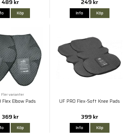
489 kr
249 kr
nfo
Köp
Info
Köp
Fler varianter
 Flex Elbow Pads
UF PRO Flex-Soft Knee Pads
369 kr
399 kr
nfo
Köp
Info
Köp