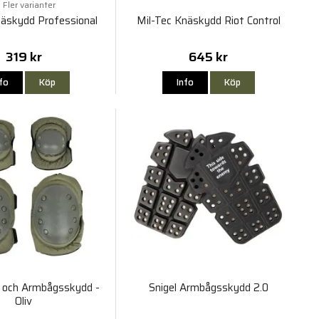
Fler varianter
näskydd Professional
Mil-Tec Knäskydd Riot Control
319 kr
645 kr
nfo
Köp
Info
Köp
- och Armbågsskydd -
Snigel Armbågsskydd 2.0
Oliv