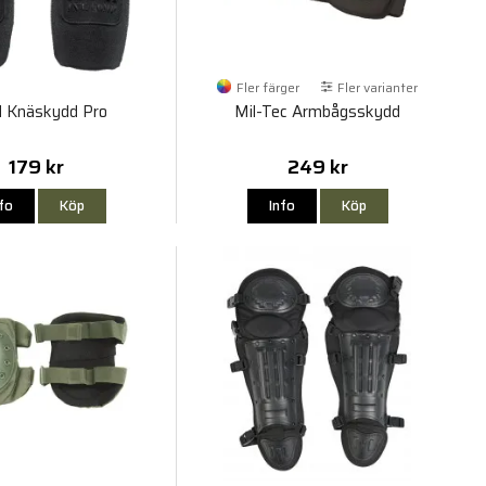
Fler färger
Fler varianter
 Knäskydd Pro
Mil-Tec Armbågsskydd
179 kr
249 kr
nfo
Köp
Info
Köp