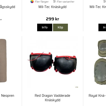
Fler färger
Fler varianter
bågsskydd
Mil-Tec Knäskydd
Mil-Tec K
299 kr
kr
Info
Köp
I
d Neopren
Red Dragon Vadderade
Royal Knä
Knäskydd