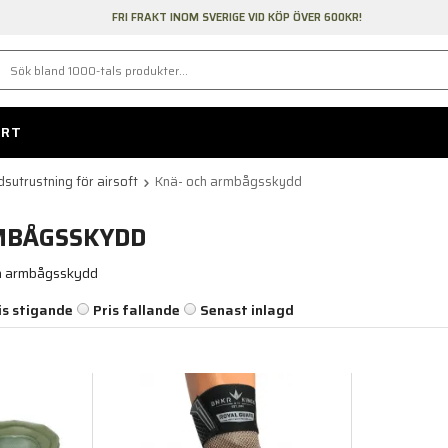
FRI FRAKT INOM SVERIGE VID KÖP ÖVER 600KR!
ORT
sutrustning för airsoft
Knä- och armbågsskydd
MBÅGSSKYDD
ch armbågsskydd
is stigande
Pris fallande
Senast inlagd