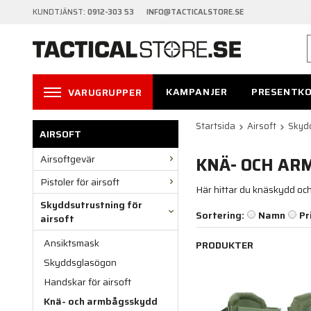
KUNDTJÄNST:
0912-303 53 INFO@TACTICALSTORE.SE
KAMPANJER
PRESENTK
VARUGRUPPER
Startsida
Airsoft
Skydd
AIRSOFT
Airsoftgevär
KNÄ- OCH AR
Pistoler för airsoft
Här hittar du knäskydd o
Skyddsutrustning för
Sortering:
Namn
Pr
airsoft
Ansiktsmask
PRODUKTER
Skyddsglasögon
Handskar för airsoft
Knä- och armbågsskydd