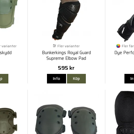
r varianter
Fler varianter
Fler fä
sskydd
Bunkerkings Royal Guard
Dye Perf
Supreme Elbow Pad
595 kr
p
Info
Köp
I