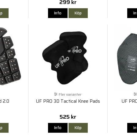
299 kr
p
Info
Köp
I
Fler varianter
d 2.0
UF PRO 3D Tactical Knee Pads
UF PRO
525 kr
p
Info
Köp
I