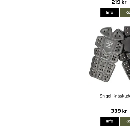
219 kr
Info
Kö
Snigel Knäskyd
339 kr
Info
Kö