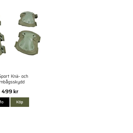
port Knä- och
mbågsskydd
499 kr
nfo
Köp