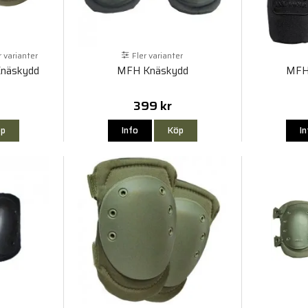
r varianter
Fler varianter
Knäskydd
MFH Knäskydd
MFH
399 kr
p
Info
Köp
I