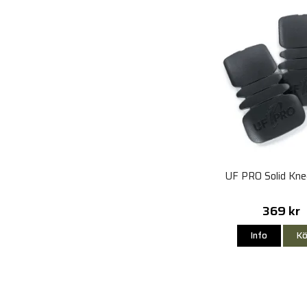
UF PRO Solid Kn
369 kr
Info
Kö