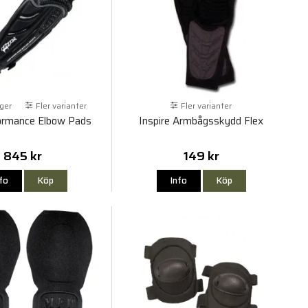
rger
Fler varianter
Fler varianter
ormance Elbow Pads
Inspire Armbågsskydd Flex
845 kr
149 kr
nfo
Köp
Info
Köp