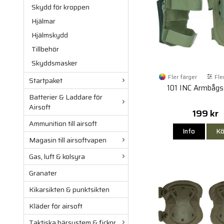
Skydd för kroppen
Hjälmar
Hjälmskydd
Tillbehör
Skyddsmasker
Fler färger
Fle
Startpaket
101 INC Armbåg
Batterier & Laddare för
Airsoft
199 kr
Ammunition till airsoft
Info
Kö
Magasin till airsoftvapen
Gas, luft & kolsyra
Granater
Kikarsikten & punktsikten
Kläder för airsoft
Taktiska bärsystem & fickor