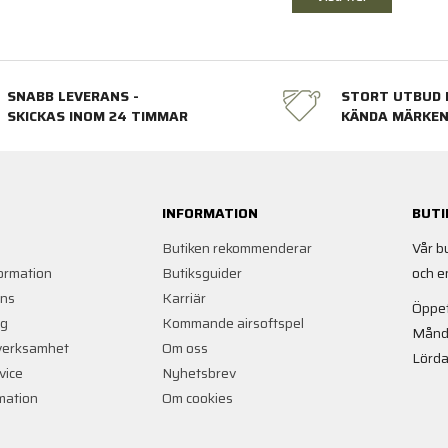
SNABB LEVERANS -
STORT UTBUD 
SKICKAS INOM 24 TIMMAR
KÄNDA MÄRKE
INFORMATION
BUTI
Butiken rekommenderar
Vår b
ormation
Butiksguider
och e
ans
Karriär
Öppet
ng
Kommande airsoftspel
Månd
verksamhet
Om oss
Lörda
vice
Nyhetsbrev
rmation
Om cookies