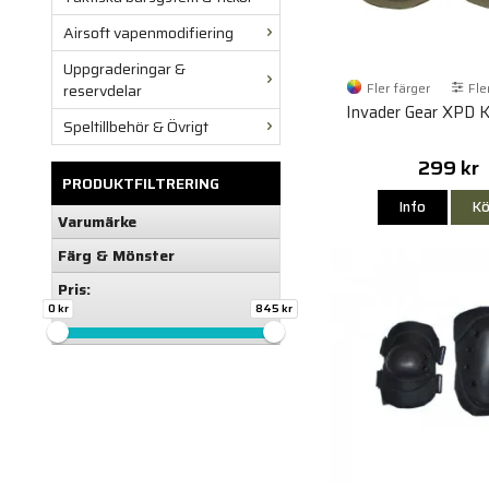
Airsoft vapenmodifiering
Uppgraderingar &
Fler färger
Fle
reservdelar
Invader Gear XPD 
Speltillbehör & Övrigt
299 kr
PRODUKTFILTRERING
Info
Kö
Varumärke
Färg & Mönster
Pris:
0 kr
845 kr