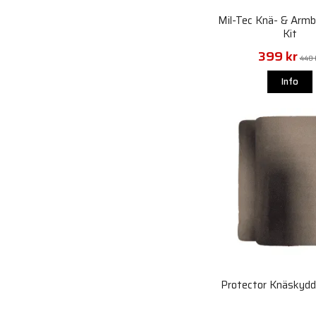
Mil-Tec Knä- & Arm
Kit
399 kr
448 
Info
Protector Knäskyd