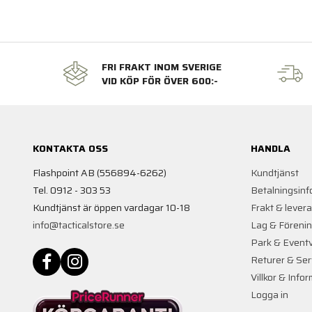
FRI FRAKT INOM SVERIGE
VID KÖP FÖR ÖVER 600:-
KONTAKTA OSS
HANDLA
Flashpoint AB (556894-6262)
Kundtjänst
Tel. 0912 - 303 53
Betalningsinf
Kundtjänst är öppen vardagar 10-18
Frakt & lever
info@tacticalstore.se
Lag & Föreni
Park & Event
Returer & Ser
Villkor & Info
Logga in