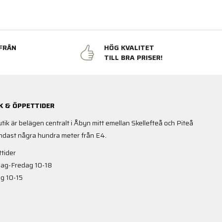
FRÅN
HÖG KVALITET
N
TILL BRA PRISER!
K & ÖPPETTIDER
utik är belägen centralt i Åbyn mitt emellan Skellefteå och Piteå
ndast några hundra meter från E4.
tider
ag-Fredag 10-18
g 10-15