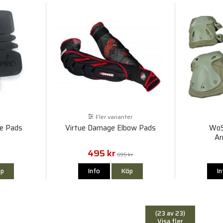
Fler varianter
ee Pads
Virtue Damage Elbow Pads
WoS
Ar
495 kr
695 kr
p
Info
Köp
I
(23 av 23)
Visa fler