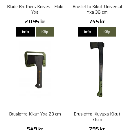
Blade Brothers Knives - Floki
Brusletto Kikut Universal
Yxa
Yxa 36 cm
2 095 kr
745 kr
Info
Köp
Info
Köp
Brusletto Kikut Yxa 23 cm
Brusletto Klyvyxa Kikut
71cm
549 kr
795 kr