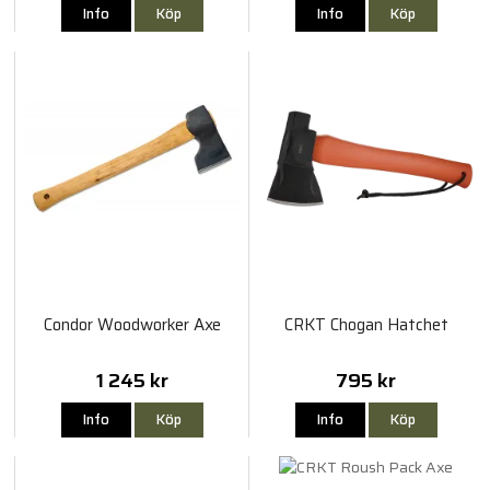
Info
Köp
Info
Köp
Condor Woodworker Axe
CRKT Chogan Hatchet
1 245 kr
795 kr
Info
Köp
Info
Köp