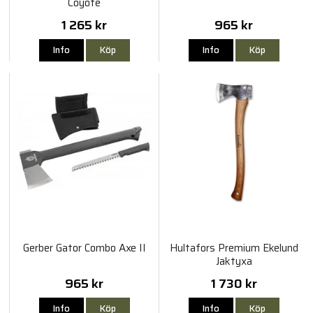
Coyote
1 265 kr
965 kr
Info
Köp
Info
Köp
Gerber Gator Combo Axe II
Hultafors Premium Ekelund
Jaktyxa
965 kr
1 730 kr
Info
Köp
Info
Köp