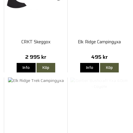
CRKT Skeggox
Elk Ridge Campingyxa
2 995 kr
495 kr
Info
Köp
Info
Köp