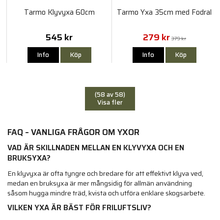
Tarmo Klyvyxa 60cm
Tarmo Yxa 35cm med Fodral
545 kr
279 kr
379 kr
Info
Köp
Info
Köp
(58 av 58)
Visa fler
FAQ – VANLIGA FRÅGOR OM YXOR
VAD ÄR SKILLNADEN MELLAN EN KLYVYXA OCH EN
BRUKSYXA?
En klyvyxa är ofta tyngre och bredare för att effektivt klyva ved,
medan en bruksyxa är mer mångsidig för allmän användning
såsom hugga mindre träd, kvista och utföra enklare skogsarbete.
VILKEN YXA ÄR BÄST FÖR FRILUFTSLIV?