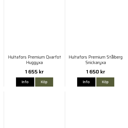
Hultafors Premium Qvarfot
Hultafors Premium Stålberg
Huggyxa
Snickaryxa
1 655 kr
1 650 kr
Info
Köp
Info
Köp