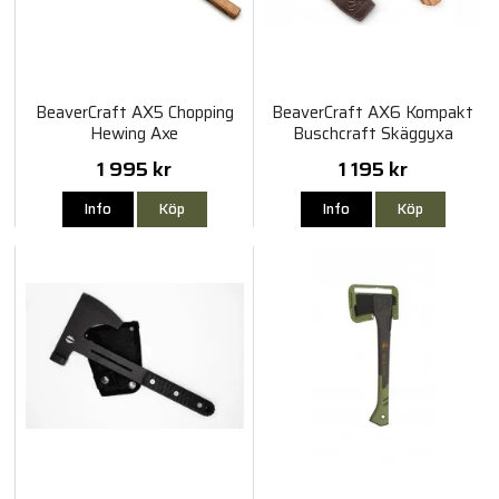
BeaverCraft AX5 Chopping
BeaverCraft AX6 Kompakt
Hewing Axe
Buschcraft Skäggyxa
1 995 kr
1 195 kr
Info
Köp
Info
Köp