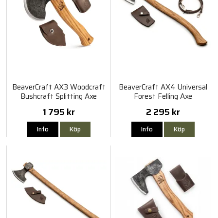
BeaverCraft AX3 Woodcraft
BeaverCraft AX4 Universal
Bushcraft Splitting Axe
Forest Felling Axe
1 795 kr
2 295 kr
Info
Köp
Info
Köp