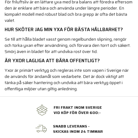
För friluftsliv är en lättare yxa med bra balans att föredra eftersom
den är enklare att bära och använda under längre perioder. En
kompakt modell med robust blad och bra grepp är ofta det bästa
valet.
HUR SKÖTER JAG MIN YXA FÖR BÄSTA HÅLLBARHET?
Se till att hålla bladet vasst genom regelbunden slipning, rengör
och torka yxan efter användning, och förvara den torrt och säkert.
Smörj även in bladet för att undvika rost över tid.
ÄR YXOR LAGLIGA ATT BÄRA OFFENTLIGT?
Yxor är primärt verktyg och regleras inte som vapen i Sverige när
de används för ändamål som vedarbete. Det är dock viktigt att
tänka på säker hantering och undvika att bära verktyg öppet i
offentliga miljöer utan giltig anledning.
FRI FRAKT INOM SVERIGE
VID KÖP FÖR ÖVER 600:-
SNABB LEVERANS -
SKICKAS INOM 24 TIMMAR