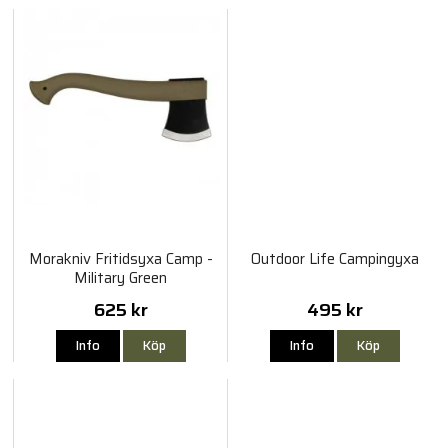
Morakniv Fritidsyxa Camp -
Outdoor Life Campingyxa
Military Green
625 kr
495 kr
Info
Köp
Info
Köp