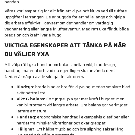
handen.
Våra yxor lämpar sig för allt från att klyva och klyva ved till tuffare
uppgifter i terrängen. De är byggda för att hålla länge och hjälpa
dig arbeta effektivt – oavsett om det handlar om vardaglig
vedhantering eller längre friluftsäventyr. Med rätt yxa får du både
precision och kraft i varje hugg.
VIKTIGA EGENSKAPER ATT TÄNKA PÅ NÄR
DU VÄLJER YXA
Att välja rätt yxa handlar om balans mellan vikt, bladdesign,
handtagsmaterial och vad du egentligen ska använda den till.
Nedan är några av de viktigaste faktorerna:
Bladtyp:
breda blad är bra för klyvning, medan smalare blad
skär bättre i trä.
Vikt & balans:
En tyngre yxa ger mer kraft i hugget, men
kan bli tröttsam vid längre arbete. Bra balans gör verktyget
lättare att styra.
Handtag:
ergonomiska handtag i exempelvis glasfiber eller
härdat trä minskar vibrationer och ökar greppet.
Tålighet:
Ett hållbart yxblad och bra slipning säkrar lång