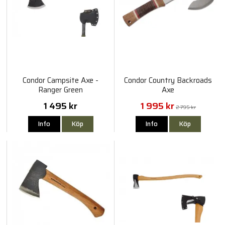
Condor Campsite Axe -
Condor Country Backroads
Ranger Green
Axe
1 495 kr
1 995 kr
2 795 kr
Info
Köp
Info
Köp