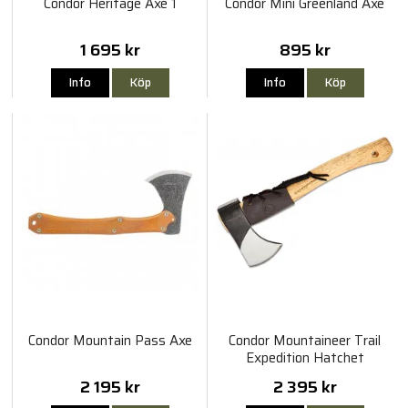
Condor Heritage Axe 1
Condor Mini Greenland Axe
1 695 kr
895 kr
Info
Köp
Info
Köp
Condor Mountain Pass Axe
Condor Mountaineer Trail
Expedition Hatchet
2 195 kr
2 395 kr