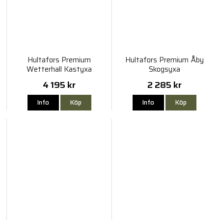
Hultafors Premium
Hultafors Premium Åby
Wetterhall Kastyxa
Skogsyxa
4 195 kr
2 285 kr
Info
Köp
Info
Köp