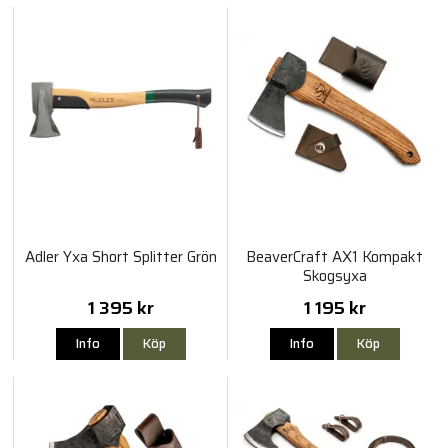
Adler Yxa Short Splitter Grön
BeaverCraft AX1 Kompakt
Skogsyxa
1 395 kr
1 195 kr
Info
Köp
Info
Köp