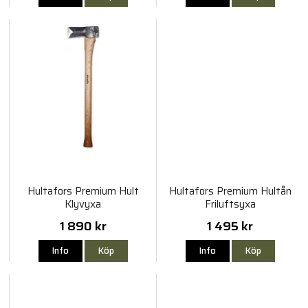
Hultafors Premium Hult
Hultafors Premium Hultån
Klyvyxa
Friluftsyxa
1 890 kr
1 495 kr
Info
Köp
Info
Köp