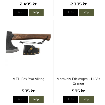
2 495 kr
2 395 kr
Info
Köp
Info
Köp
MFH Fox Yxa Viking
Morakniv Fritidsyxa - Hi-Vis
Orange
595 kr
595 kr
Info
Köp
Info
Köp