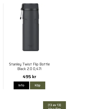
Stanley Twist Flip Bottle
Black 2.0 0,47l
495 kr
Info
Köp
(13 av 13)
Visa fler