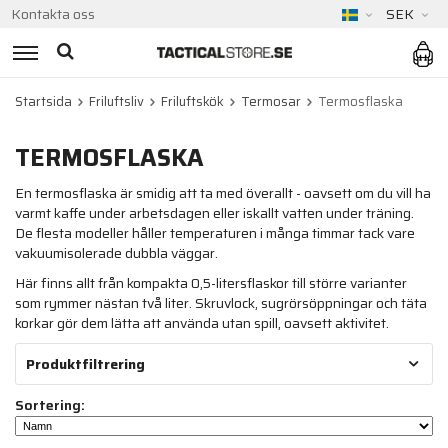
Kontakta oss
SEK
Startsida
Friluftsliv
Friluftskök
Termosar
Termosflaska
TERMOSFLASKA
En termosflaska är smidig att ta med överallt - oavsett om du vill ha
varmt kaffe under arbetsdagen eller iskallt vatten under träning.
De flesta modeller håller temperaturen i många timmar tack vare
vakuumisolerade dubbla väggar.
Här finns allt från kompakta 0,5-litersflaskor till större varianter
som rymmer nästan två liter. Skruvlock, sugrörsöppningar och täta
korkar gör dem lätta att använda utan spill, oavsett aktivitet.
Produktfiltrering
Sortering: