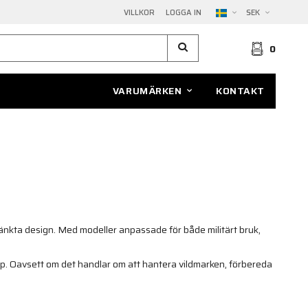
VILLKOR
LOGGA IN
SEK
0
VARUMÄRKEN
KONTAKT
tänkta design. Med modeller anpassade för både militärt bruk,
pp. Oavsett om det handlar om att hantera vildmarken, förbereda