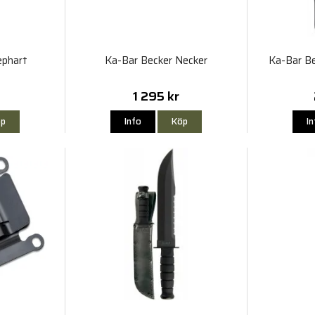
ephart
Ka-Bar Becker Necker
Ka-Bar Be
1 295 kr
p
Info
Köp
I