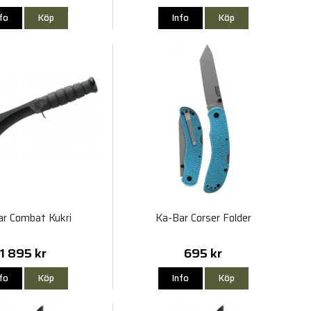
nfo
Köp
Info
Köp
ar Combat Kukri
Ka-Bar Corser Folder
1 895 kr
695 kr
nfo
Köp
Info
Köp