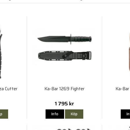
za Cutter
Ka-Bar 1269 Fighter
Ka-Bar
1 795 kr
p
Info
Köp
I