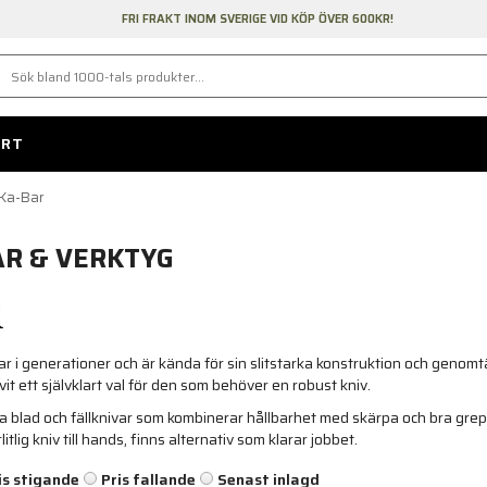
FRI FRAKT INOM SVERIGE VID KÖP ÖVER 600KR!
ORT
Ka-Bar
AR & VERKTYG
ar i generationer och är kända för sin slitstarka konstruktion och genom
livit ett självklart val för den som behöver en robust kniv.
a blad och fällknivar som kombinerar hållbarhet med skärpa och bra gre
rlitlig kniv till hands, finns alternativ som klarar jobbet.
is stigande
Pris fallande
Senast inlagd