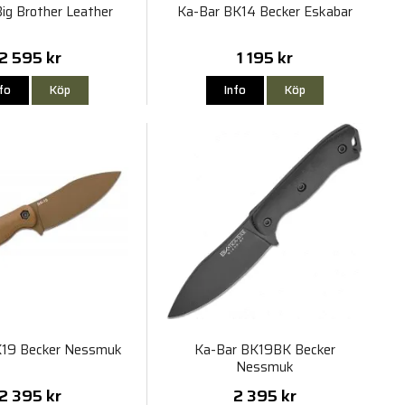
ig Brother Leather
Ka-Bar BK14 Becker Eskabar
2 595 kr
1 195 kr
nfo
Köp
Info
Köp
K19 Becker Nessmuk
Ka-Bar BK19BK Becker
Nessmuk
2 395 kr
2 395 kr