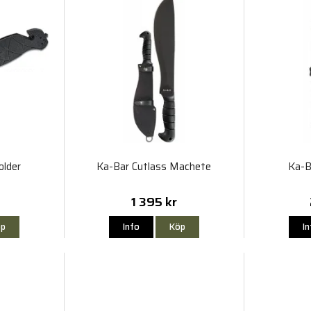
older
Ka-Bar Cutlass Machete
Ka-B
1 395 kr
p
Info
Köp
I