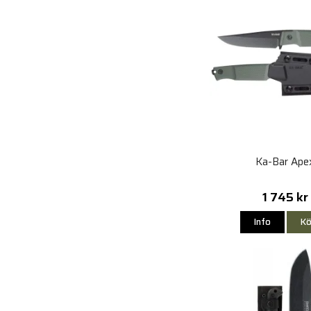
Ka-Bar Ape
1 745 kr
Info
Kö