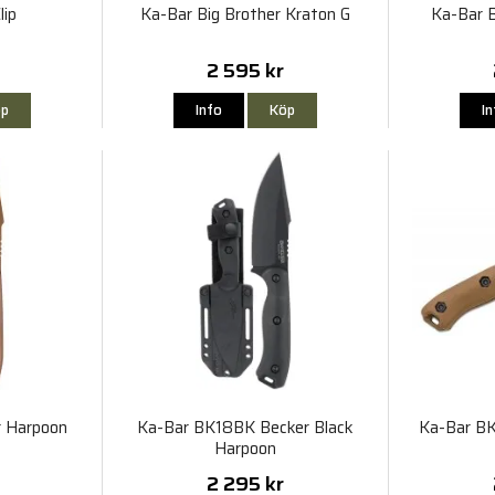
lip
Ka-Bar Big Brother Kraton G
Ka-Bar B
2 595 kr
p
Info
Köp
I
r Harpoon
Ka-Bar BK18BK Becker Black
Ka-Bar B
Harpoon
2 295 kr