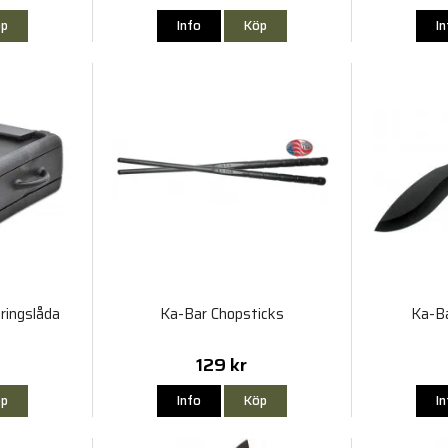
p
Info
Köp
I
ringslåda
Ka-Bar Chopsticks
Ka-B
129 kr
p
Info
Köp
I