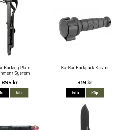
r Backing Plate
Ka-Bar Backpack Kaster
chment System
895 kr
319 kr
nfo
Köp
Info
Köp