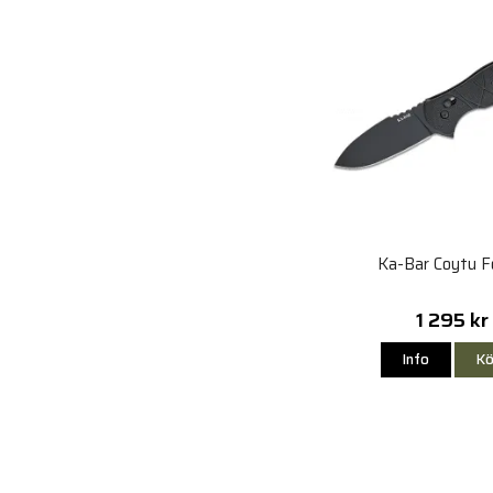
Ka-Bar Coytu F
1 295 kr
Info
Kö