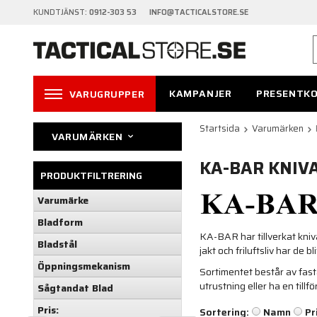
KUNDTJÄNST:
0912-303 53 INFO@TACTICALSTORE.SE
KAMPANJER
PRESENTK
VARUGRUPPER
Startsida
Varumärken
VARUMÄRKEN
KA-BAR KNIV
PRODUKTFILTRERING
Varumärke
Bladform
KA-BAR har tillverkat kniv
Bladstål
jakt och friluftsliv har de b
Öppningsmekanism
Sortimentet består av fast
utrustning eller ha en tillfö
Sågtandat Blad
Pris:
Sortering:
Namn
Pr