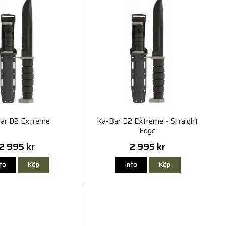
ar D2 Extreme
Ka-Bar D2 Extreme - Straight
Edge
2 995 kr
2 995 kr
nfo
Köp
Info
Köp