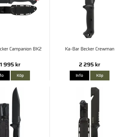
cker Campanion BK2
Ka-Bar Becker Crewman
1 995 kr
2 295 kr
nfo
Köp
Info
Köp