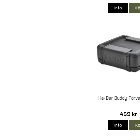
Info
Kö
Ka-Bar Buddy Förva
459 kr
Info
Kö