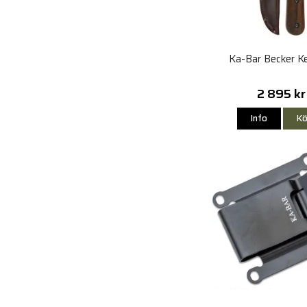
Ka-Bar Becker K
2 895 kr
Info
Kö