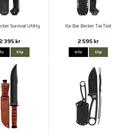
cker Survival Utility
Ka-Bar Becker TacTool
2 395 kr
2 595 kr
nfo
Köp
Info
Köp