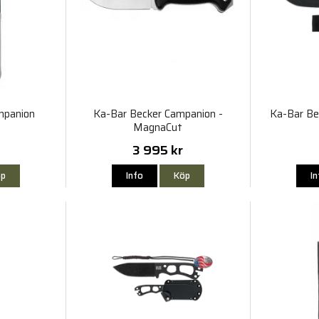
mpanion
Ka-Bar Becker Campanion -
Ka-Bar Be
MagnaCut
3 995 kr
p
Info
Köp
I