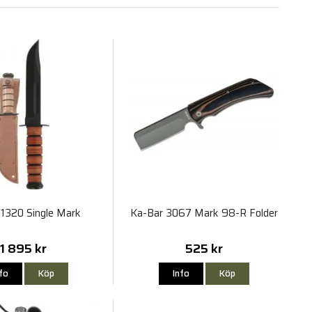
 1320 Single Mark
Ka-Bar 3067 Mark 98-R Folder
1 895 kr
525 kr
nfo
Köp
Info
Köp