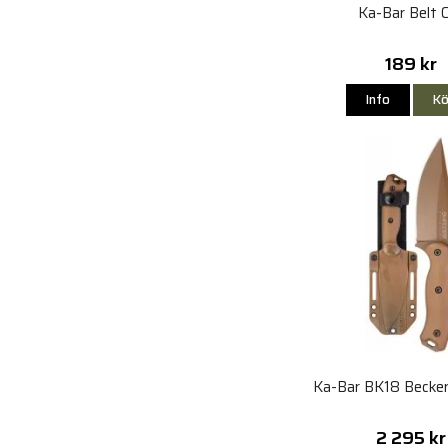
Ka-Bar Belt C
189 kr
Info
Kö
Ka-Bar BK18 Becke
2 295 kr