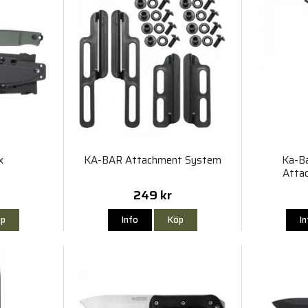
x
KA-BAR Attachment System
Ka-Ba
Atta
249 kr
p
Info
Köp
I