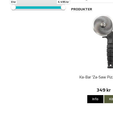
0 kr
4 495 kr
PRODUKTER
Ka-Bar 'Za-Saw Piz
349 kr
Info
Kö